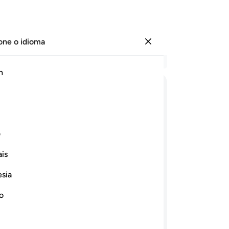
one o idioma
Entrar
Le
h
Cap
54
ﲋ
ﲌ
ﲍ
ﲎ
ﲏ
ﲐ
re
pe
ﲗ
ﲘ
ﲙ
ﲚ
ﲛ
co
ف
in
is
te
ﲡ
ﲢ
ﲣ
ﲤ
ﲥ
ﲦﲧ
ﲨ
qu
esia
éM
ﲰ
ﲱ
ﲲ
co
no
ob
a religião, saibam que Deus os
se
as quais O amarão, serão compassivas