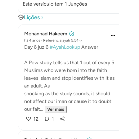
Este versículo tem 1 Junções
Lições
Mohannad Hakeem
há 4 anos
·
Referência
ayah 5:54
Day 6 juz 6
#AyahLookup
Answer
A Pew study tells us that 1 out of every 5
Muslims who were born into the faith
leaves Islam and stop identifies with it as
an adult. As
shocking as the study sounds, it should
not affect our iman or cause it to doubt
our fait...
Ver mais
12
1