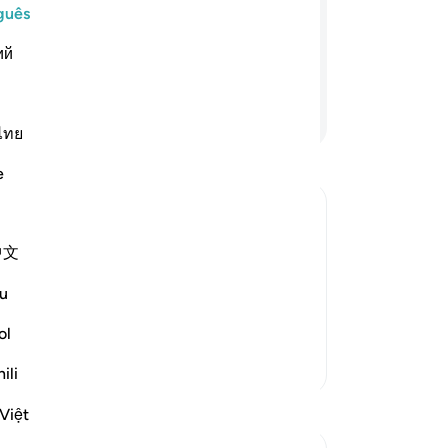
co
guês
dulos; combaterão pela causa deDeus e
fi
a de Deus, que a concede a quem Lhe
ий
ve
o.
-
Po
Continue lendo
ไทย
An
Vo
e
ver
her People if They Revert from Islam
中文
 that whoever reverts from supporting
u
ah will replace them with whomever is
e
…
Leia mais
ol
Mais Tafsirs
ili
Việt