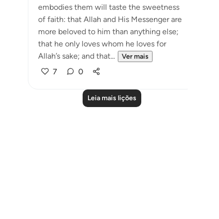
embodies them will taste the sweetness
of faith: that Allah and His Messenger are
more beloved to him than anything else;
that he only loves whom he loves for
Allah’s sake; and that...
Ver mais
7
0
Leia mais lições
Notes
placeholders
close