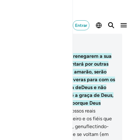
Entrar
ia no contexto
ítulo 5, Página 117, Juz 6
.
Ó fiéis, aqueles dentre vós que renegarem a sua
ligião, saibam que Deus os suplantará por outras
ssoas, às quaisamará, as quais O amarão, serão
mpassivas para com os fiéis e severas para com os
crédulos; combaterão pela causa deDeus e não
merão censura de ninguém. Tal é a graça de Deus,
e a concede a quem Lhe apraz, porque Deus
unificente, Sapientíssimo.
55
.
Vossos reais
nfidentes são: Deus, Seu Mensageiro e os fiéis que
servam a oração e pagam o zakat, genuflectindo-
ante Deus.
56
.
Quanto àqueles que se voltam (em