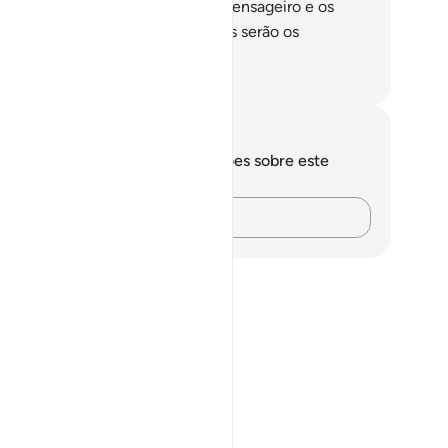
mpanheirismo) para Deus, Seu Mensageiro e os
éis, saibam que os partidos deDeus serão os
ncedores.
rtuguese Translation( Samir )
otações e reflexões
cê não tem anotações ou reflexões sobre este
sículo.
Registre suas ideias…