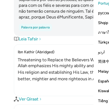
Portu
para com os fiéis e severas para com os incré
não temerão censura de ninguém. Tal é a graç
русск
apraz, porque Deus éMunificente, Sapientíssim
Shqip
Palavra por palavra
ภาษา
Leia Tafsir
Türkç
اردو
Ibn Kathir (Abridged)
Threatening to Replace the Believers With Anot
简体
Allah emphasizes His mighty ability and states
Melay
His religion and establishing His Law, then All
better, mightier and more righteous in Allah's r
Españ
Kiswah
Ver Qiraat
Tiếng 