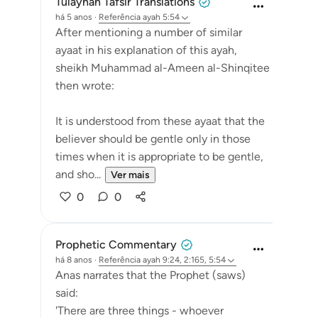
Tulayhah Tafsir Translations
há 5 anos
·
Referência
ayah 5:54
After mentioning a number of similar
ayaat in his explanation of this ayah,
sheikh Muhammad al-Ameen al-Shinqitee
then wrote:
It is understood from these ayaat that the
believer should be gentle only in those
times when it is appropriate to be gentle,
and sho...
Ver mais
0
0
Prophetic Commentary
há 8 anos
·
Referência
ayah 9:24, 2:165, 5:54
Anas narrates that the Prophet (saws)
said:
'There are three things - whoever