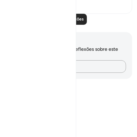
0
0
Leia mais lições
Anotações e reflexões
Você não tem anotações ou reflexões sobre este
versículo.
Registre suas ideias…
Notes
placeholders