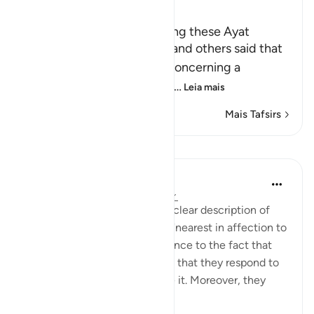
Ibn Kathir (Abridged)
The Reason Behind Revealing these Ayat
Sa`id bin Jubayr, As-Suddi and others said that
these Ayat were revealed concerning a
delegation that An-Najashi
…
Leia mais
Mais Tafsirs
Lições
In the Shade of the Quran
há 31 semanas
·
Referência
ayah 5:86
The surah has given us a very clear description of
this group of people who are "nearest in affection to
the believers", giving prominence to the fact that
they are far from arrogant and that they respond to
the truth once they recognise it. Moreover, they
are...
Ver mais