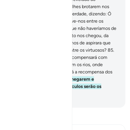
Mensageiro, tu vês lágrimas a lhes brotarem nos
olhos; reconhecem naquilo averdade, dizendo: Ó
Senhor nosso, cremos! Inscreve-nos entre os
testemunhadores!
84
.
E por que não haveríamos de
crer em Deus e em tudo quanto nos chegou, da
verdade, e como não haveríamos de aspirara que
nosso Senhor nos contasse entre os virtuosos?
85
.
Pelo que disseram, Deus os recompensará com
jardins, abaixo dos quais correm os rios, onde
morarão eternamente. Issoserá a recompensa dos
benfeitores.
86
.
Aqueles que negarem e
desmentirem os Nossos versículos serão os
réprobos.
-
Portuguese Translation( Samir )
Leia Tafsir