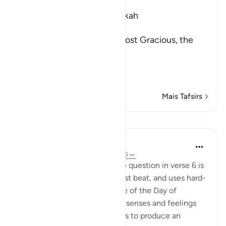
Which was revealed in Makkah
بِسْمِ اللَّهِ الرَّحْمَـنِ الرَّحِيمِ
In the Name of Allah, the Most Gracious, the
Most Merciful.
The Oath about the Final
…
Leia mais
Mais Tafsirs
Lições
In the Shade of the Quran
há 31 semanas
·
Referência
ayah 75:7-15
The answer that comes to the question in verse 6 is
swift, decisive, maintains a fast beat, and uses hard-
hitting words. It draws a scene of the Day of
Resurrection in which human senses and feelings
combine with celestial images to produce an