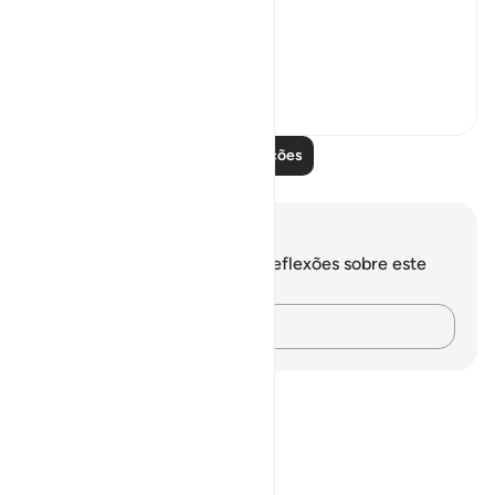
awesome effect:
...
Ver mais
0
0
Leia mais lições
Anotações e reflexões
Você não tem anotações ou reflexões sobre este
versículo.
Registre suas ideias…