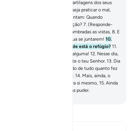
somos capaz de restaurar as cartilagens dos seus
dedos.
5
.
Porém, o homem deseja praticar o mal,
(mesmo) perante ele.
6
.
Perguntam: Quando
acontecerá o Dia da Ressurreição?
7
.
(Responde-
lhes): Quando vos forem deslumbradas as vistas,
8
.
E
se eclipsar a lua
9
.
E o sol e a lua se juntarem!
10
.
Nesse dia, o homem dirá: Onde está o refúgio?
11
.
Qual! Não haverá escapatória alguma!
12
.
Nesse dia,
se dará o comparecimento ante o teu Senhor.
13
.
Dia
em que o homem será inteirado de tudo quanto fez
e tudo quanto deixou de fazer.
14
.
Mais, ainda, o
homem será a evidência contra si mesmo,
15
.
Ainda
que apresente quantas escusas puder.
-
Portuguese Translation( Samir )
Leia Tafsir
Ibn Kathir (Abridged)