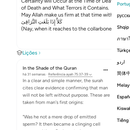
Certainty will Occur at the Time of Death. Alla
Portu
of Death and What Terrors it Contains.
May Allah make us firm at that time with the Fi
русск
كَلاَّ إِذَا بَلَغَتِ التَّرَاقِىَ
Shqip
(Nay, when it reaches to the collarbones.) If w
ภาษา
Türkç
Lições
اردو
In the Shade of the Quran
简体
há 31 semanas
·
Referência
ayah 75:37-39
In a clear and simple manner, the surah
Melay
cites clear evidence confirming that man
will not be left without purpose. These are
Españ
taken from man's first origins:
Kiswah
"Was he not a mere drop of emitted
Tiếng 
sperm? It then became a clinging cell