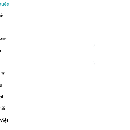
h Informs of the Condition at the Time
ag
guês
fo
rm Statement. Allah says,
ий
fe
re
e make the word "Kalla"
…
Leia mais
-
Po
ไทย
Mais Tafsirs
An
e
Reflexões
Vo
ver
Kulsum Maniar
中文
há 4 semanas
·
Referência
ayah 75:37-40
بسم الله الرحمن الرحيم
u
سبحان الله. سبحان الله. سبحان الله.
ol
ili
Just looked at this ayah, then looked at it
again.
Việt