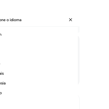
one o idioma
Entrar
Le
h
Cap
26
ﲗ
ﲘ
ﲙ
ﲚ
ﲛ
ﲜ
dit
dis
do qual Deus o criou, aperfeiçoando-
se
ف
dia
is
ca
Continue lendo
e 
esia
se 
36
no
37
ej