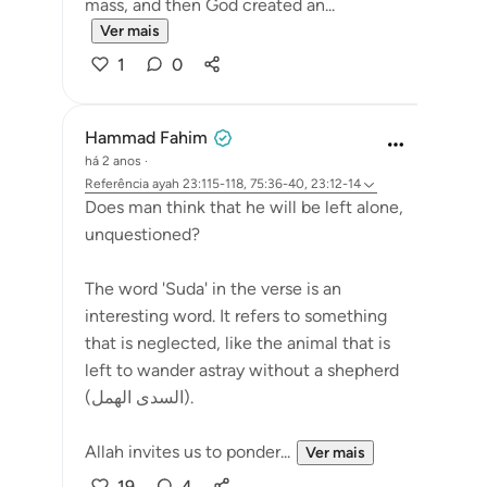
mass, and then God created an...
Ver mais
1
0
Hammad Fahim
há 2 anos
·
Referência
ayah 23:115-118, 75:36-40, 23:12-14
Does man think that he will be left alone,
unquestioned?
The word 'Suda' in the verse is an
interesting word. It refers to something
that is neglected, like the animal that is
left to wander astray without a shepherd
(السدى الهمل).
Allah invites us to ponder...
Ver mais
19
4