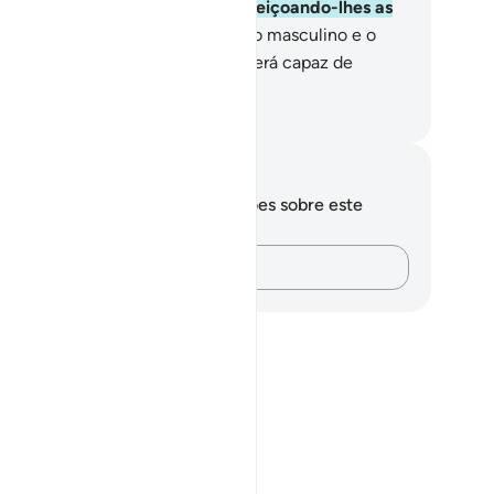
arra, do qual Deus o criou, aperfeiçoando-lhes as
rmas.
39
.
De qual fez dois sexos, o masculino e o
minino?
40
.
Porventura, Ele não será capaz de
ssuscitar os mortos?
rtuguese Translation( Samir )
otações e reflexões
cê não tem anotações ou reflexões sobre este
sículo.
Registre suas ideias…