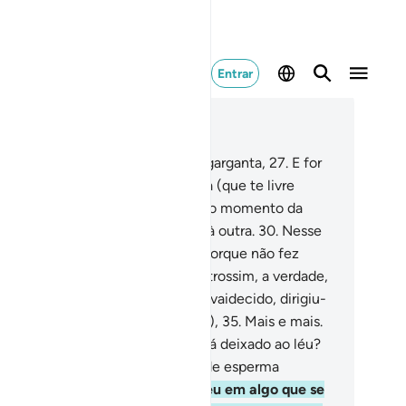
Entrar
ia no contexto
ítulo 75, Página 578, Juz 29
.
Sim! Quando a alma lhe subir à garganta,
27
.
E for
o: Haverá, acaso, algum exorcista (que te livre
to)?
28
.
E concluirá que chegou o momento da
paração;
29
.
E juntará uma perna à outra.
30
.
Nesse
, será levado ao teu Senhor,
31
.
Porque não fez
ridades, nem orou.
32
.
Negou, outrossim, a verdade,
tornou-se insolente,
33
.
Então, envaidecido, dirigiu-
aos seus.
34
.
E ai de ti (ó homem),
35
.
Mais e mais.
.
Pensa, acaso, o homem, que será deixado ao léu?
.
Não foi a sua origem uma gota de esperma
aculada
38
.
Que logo se converteu em algo que se