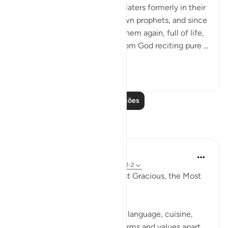
earlier revelations and the idolaters formerly in their
own religions through their own prophets, and since
clear evidence was given to them again, full of life,
in the form of a messenger from God reciting pure ...
Ver mais
0
0
Leia mais lições
Reflexões
Razia Zahra
há 4 anos
·
Referência
ayah 98:5-6, 98:1-2
In the Name of Allah, the most Gracious, the Most
Kind,
Everything changes, cultures, language, cuisine,
weather (climate), people, norms and values apart