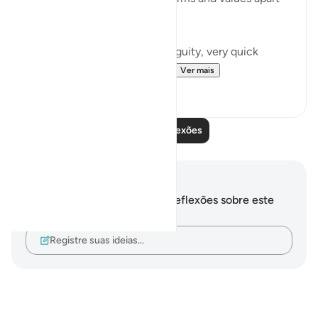
from one thing; The Qur’an.
In a time of uncertainty, ambiguity, very quick
change there is something ...
Ver mais
27
10
Leia mais reflexões
Anotações e reflexões
Você não tem anotações ou reflexões sobre este
versículo.
Registre suas ideias…