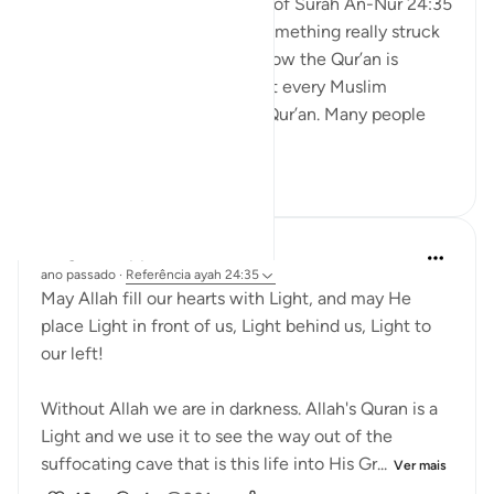
When I was reading the tafsir of Surah An-Nur 24:35
by Abd al-Rahman al-Sa’di, something really struck
me. It made me think about how the Qur’an is
everywhere around us. Almost every Muslim
household has a copy of the Qur’an. Many people
recite it every day. S...
Ver mais
11
1
138
Abigail Kauppila
ano passado
·
Referência
ayah 24:35
May Allah fill our hearts with Light, and may He
place Light in front of us, Light behind us, Light to
our left!
Without Allah we are in darkness. Allah's Quran is a
Light and we use it to see the way out of the
suffocating cave that is this life into His Gr...
Ver mais