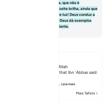
uma árvore bendita, a oliveira, que não é
orientalnem ocidental, cujo azeite brilha, ainda que
não o toque o fogo. É luz sobre luz! Deus conduz a
Sua Luz até quem Lhe apraz. Deus dá exemplos
aos humanos, porque é Onisciente.
-
Portuguese Translation( Samir )
Leia Tafsir
Ibn Kathir (Abridged)
The Parable of the Light of Allah
`Ali bin Abi Talhah reported that Ibn `Abbas said:
اللَّهُ نُورُ السَّمَـوَتِ وَالاٌّرْضِ
(Allah is the Light of the he
…
Leia mais
Mais Tafsirs
Ver Qiraat