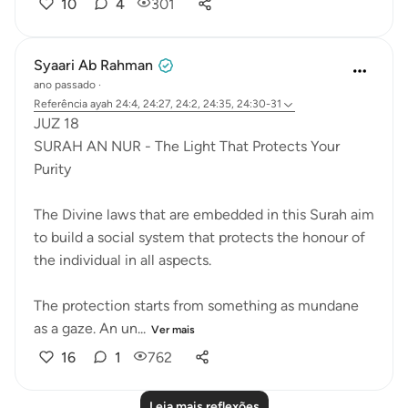
10
4
301
Syaari Ab Rahman
ano passado
·
Referência
ayah 24:4, 24:27, 24:2, 24:35, 24:30-31
JUZ 18
SURAH AN NUR - The Light That Protects Your
Purity
The Divine laws that are embedded in this Surah aim
to build a social system that protects the honour of
the individual in all aspects.
The protection starts from something as mundane
as a gaze. An un...
Ver mais
16
1
762
Leia mais reflexões