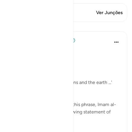
Este versículo tem 2 Junções
Ver Junções
Lições
Tulayhah Tafsir Translations
há 2 anos
·
Referência
ayah 24:35
In surah al-Nur, Allah says:
[ اللَّهُ نُورُ السَّمَاوَاتِ وَالْأَرْضِ]
'Allah is the light of the heavens and the earth ...'
[24:35]
In part of his commentary on this phrase, Imam al-
Baghawi mentioned the following statement of
some of the salaf: