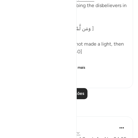
At the end of a parable describing the disbelievers in
surah al-Nur, Allah says:
[وَمَن لَّمْ يَجْعَلِ اللَّهُ لَهُ نُورًا فَمَا لَهُ مِن نُّورٍ ]
'And one for whom Allah has not made a light, then
there is no light for him.' [24:40]
Commenting on this in h...
Ver mais
5
0
111
Leia mais lições
Reflexões
aira Fatima
há 21 semanas
·
Referência
ayah 24:35