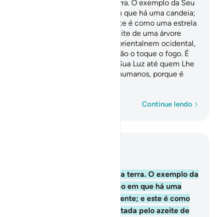
Deus é a Luz dos céus e da terra. O exemplo da Seu
Luz é como o de um nicho em que há uma candeia;
esta está numrecipiente; e este é como uma estrela
brilhante, alimentada pelo azeite de uma árvore
bendita, a oliveira, que não é orientalnem ocidental,
cujo azeite brilha, ainda que não o toque o fogo. É
luz sobre luz! Deus conduz a Sua Luz até quem Lhe
apraz. Deus dá exemplos aos humanos, porque é
Onisciente.
Palavra por palavra
Continue lendo
Leia no contexto
Capítulo 24, Página 354, Juz 18
35
.
Deus é a Luz dos céus e da terra. O exemplo da
Seu Luz é como o de um nicho em que há uma
candeia; esta está numrecipiente; e este é como
uma estrela brilhante, alimentada pelo azeite de