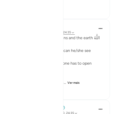
[ وقال أ...
Ver mais
5
1
124
Fadel Soliman
há 2 anos
·
Referência
surah 24 e ayah 24:35
Allah is the Light of the heavens and the earth اللَّهُ
نُورُ السَّمَاوَاتِ وَالأَرْضِ
One cannot see the light, nor can he/she see
without the light.
And even when there is light one has to open
his/her eyes in order to see.
Allah is the Light of the heave...
Ver mais
36
1
1.386
Tulayhah Tafsir Translations
há 3 anos
·
Referência
ayah 7:186, 24:40, 24:35