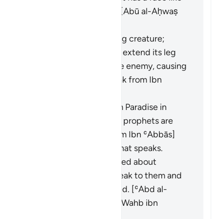
that of a human being. [Abū al-Aḥwaṣ
from ʿAlī]
It is a small and terrifying creature;
during battles, it would extend its leg
and shine its eyes at the enemy, causing
them to flee. [Al-Ḍaḥḥāk from Ibn
ʿAbbās]
It is a golden basin from Paradise in
which the hearts of the prophets are
washed. [Abū Mālik from Ibn ʿAbbās]
It is a spirit from Allah that speaks.
Whenever they disagreed about
something, it would speak to them and
clarify what they wanted. [ʿAbd al-
Ṣamad ibn Maʿqil from Wahb ibn
Munabbih]