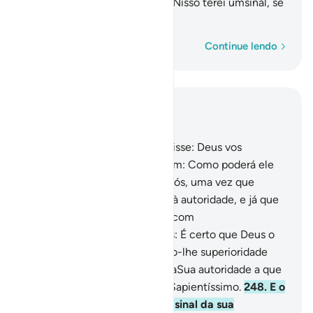
família de Moisés e de Aarão. Nisso terei umsinal, se
sois fiéis.
Palavra por palavra
Continue lendo
Leia no contexto
Capítulo 2, Página 40, Juz 2
247
.
Então, seu profeta lhes disse: Deus vos
designou Talut por rei. Disseram: Como poderá ele
impor a sua autoridadesobre nós, uma vez que
temos mais direto do que ele à autoridade, e já que
ele nem sequer foi agraciado com
bastantesriquezas? Disse-lhes: É certo que Deus o
elegeu sobre vós, concedendo-lhe superioridade
física e moral. Deus concede aSua autoridade a que
Lhe apraz, e é Magnificente, Sapientíssimo.
248
.
E o
seu profeta voltou a dizer: O sinal da sua