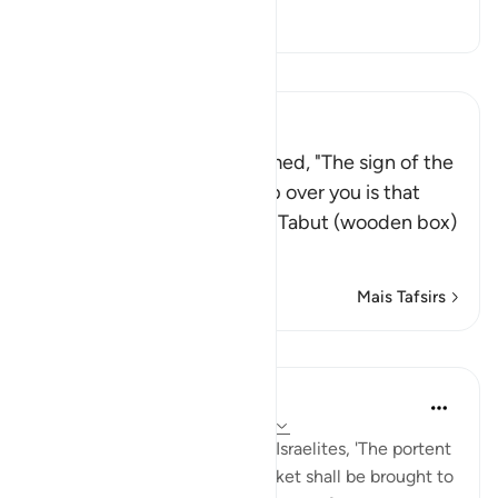
Alternar resposta para In what s
Tafsir
Leia Tafsir
Ibn Kathir (Abridged)
Their Prophet then proclaimed, "The sign of the
blessings of Talut's kingship over you is that
Allah will give you back the Tabut (wooden box)
that ha
…
Leia mais
Mais Tafsirs
Lições
In the Shade of the Quran
há 31 semanas
·
Referência
ayah 2:248
Their Prophet also said to the Israelites, 'The portent
of Saul's kingship is that a casket shall be brought to