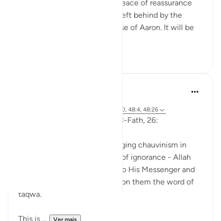
you, wherein you shall have peace of reassurance
from your Lord, and a legacy left behind by the
House of Moses and the House of Aaron. It will be
b...
Ver mais
0
0
Abu Eesa
há 5 anos
·
Referência
ayah 9:26, 2:248, 48:18, 9:40, 48:4, 48:26
So, Allah jalla wa 'ala says in al-Fath, 26:
'When the disbelievers had raging chauvinism in
their hearts - the chauvinism of ignorance - Allah
sent His tranquility down on to His Messenger and
the believers and imposed upon them the word of
taqwa.'
This is ...
Ver mais