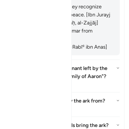
It refers to signs that they recognize
and which bring them peace. [Ibn Jurayj
from ʿAṭāʾ ibn Abī Rabāḥ, al-Zajjāj]
It means "dignity". [Maʿmar from
Qatādah]
It refers to "mercy." [Al-Rabīʿ ibn Anas]
What is meant by the "remnant left by the
family of Moses and the family of Aaron"?
Alternar resposta para What is 
Tafsir
Where did the angels carry the ark from?
Alternar resposta para Where di
Tafsir
In what sense did the angels bring the ark?