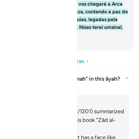
autoridade consistirá em que vos chegará a Arca
da Aliança, conduzidapor anjos, contendo a paz do
vosso Senhor e algumas relíquias, legadas pela
família de Moisés e de Aarão. Nisso terei umsinal,
se sois fiéis.
-
Portuguese Translation( Samir )
Leia as perguntas e respostas.
What is meant by the
"sakīnah"
in this āyah?
Alternar resposta para What is 
Tafsir
Responder
Imām Ibn al-Jawzī (d. 597/1201) summarized
the scholars' opinions in his book "Zād al-
Masīr" as follows:
It is a gentle breeze that has a face like