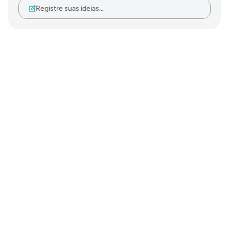
Registre suas ideias…
Notes
placeholders
close