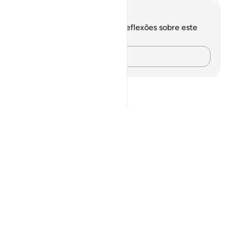
Anotações e reflexões
Você não tem anotações ou reflexões sobre este
versículo.
Registre suas ideias…
Notes
placeholders
close