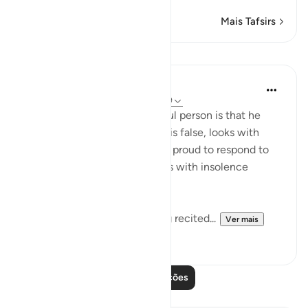
Mais Tafsirs
Lições
In the Shade of the Quran
há 31 semanas
·
Referência
ayah 45:8-9
The mark of such a lying, sinful person is that he
persistently holds on to what is false, looks with
disdain on the truth, feels too proud to respond to
God's revelations and behaves with insolence
towards God. He thus:
"hears God's revelations being recited...
Ver mais
0
0
Leia mais lições