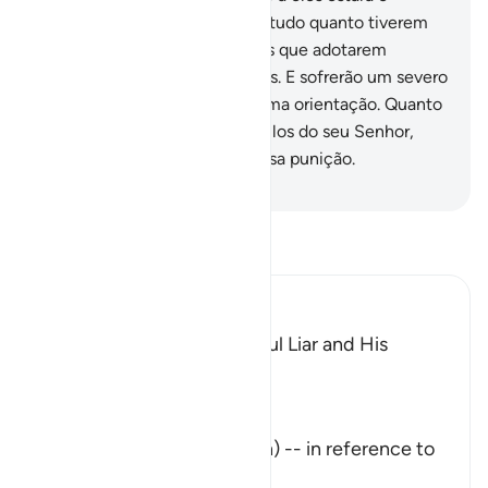
inferno, e de nada lhes valerá tudo quanto tiverem
acumulado, nem tampouco os que adotarem
porprotetores, em vez de Deus. E sofrerão um severo
castigo.
11
.
Este (Alcorão) é uma orientação. Quanto
àqueles que negam os versículos do seu Senhor,
sofrerão a pena de umadolorosa punição.
-
Portuguese Translation( Samir )
Leia Tafsir
Ibn Kathir (Abridged)
The Description of the Sinful Liar and His
Requital
Allah the Exalted says,
تِلْكَ آيَـتُ اللَّهِ
(These are the Ayat of Allah) -- in reference to
the Qu
…
Leia mais