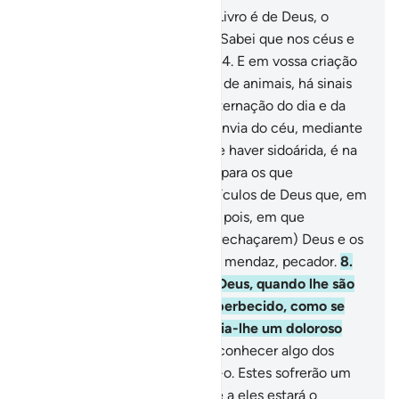
1
.
Ha, Mim.
2
.
A revelação do Livro é de Deus, o
Poderoso, o Prudentíssimo.
3
.
Sabei que nos céus e
na terra há sinais para os fiéis.
4
.
E em vossa criação
e de tudo quanto disseminou, de animais, há sinais
para os persuadidos.
5
.
E na alternação do dia e da
noite, no sustento que Deus envia do céu, mediante
o que vivifica a terra depois de haver sidoárida, é na
variação dos ventos, há sinais para os que
raciocinam.
6
.
Tais são os versículos de Deus que, em
verdade, te revelamos. Assim, pois, em que
exposição crerão, depois de (rechaçarem) Deus e os
Seus versículos?
7
.
Ai de todo mendaz, pecador.
8
.
Que escuta os versículos de Deus, quando lhe são
recitados, e se obstina, ensoberbecido, como se
não os tivesse ouvido! Anuncia-lhe um doloroso
castigo.
9
.
E quando chega a conhecer algo dos
Nossos versículos, escarnece-o. Estes sofrerão um
humilhante castigo.
10
.
Frente a eles estará o