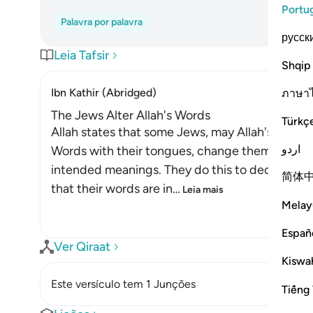
Portu
Palavra por palavra
русск
Leia Tafsir
Shqip
Ibn Kathir (Abridged)
ภาษา
The Jews Alter Allah's Words
Türkç
Allah states that some Jews, may Allah's curses
اردو
Words with their tongues, change them from the
intended meanings. They do this to deceive th
简体
that their words are in
…
Leia mais
Melay
Españ
Ver Qiraat
Kiswah
Este versículo tem 1 Junções
Tiếng 