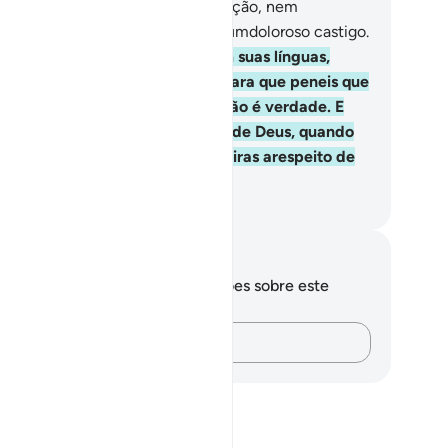
hará para eles, no Dia da Ressurreição, nem
mpouco os purificará, e sofrerão umdoloroso castigo.
.
E também há aqueles que, com suas línguas,
turpam os versículos do Livro, para que peneis que
 Livro pertencem, quando isso não é verdade. E
zem: Estes (versículos) emanam de Deus, quando
o emanam de Deus. Dizem mentiras arespeito de
us, conscientemente.
rtuguese Translation( Samir )
otações e reflexões
cê não tem anotações ou reflexões sobre este
sículo.
Registre suas ideias…