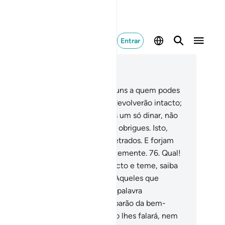
Entrar
ia no contexto
ítulo 3, Página 60, Juz 3
.
Entre os adeptos do Livro há alguns a quem podes
nfiar um quintal de ouro, que te devolverão intacto;
mbém há osque, se lhes confiares um só dinar, não
restituirão, a menos que a isso os obrigues. Isto,
rque dizem: Nada devemos aosiletrados. E forjam
ntiras acerca de Deus, conscientemente.
76
.
Qual!
 entanto, quem cumpre o seu pacto e teme, saiba
e Deus aprecia os tementes.
77
.
Aqueles que
gociam o pacto com Deus, e sua palavra
penhada, a vil preço, não participarão da bem-
enturança davida futura; Deus não lhes falará, nem