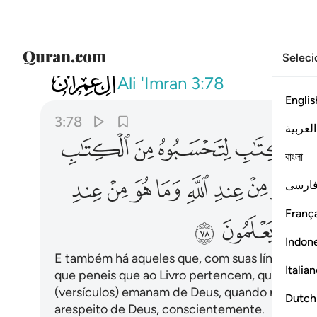
Seleci
003
وان منهم لفريقا يلوون السنتهم بالكتا
Ali 'Imran
3:78
Englis
3:78
العربية
ﱆ
ﱇ
ﱈ
ﱉ
বাংলা
ﱏ
ﱐ
ﱑ
ﱒ
ﱓ
ﱔ
ﱕ
ﱖ
ارسی
França
ﱜ
ﱝ
ﱞ
Indon
E também há aqueles que, com suas línguas, de
Italia
que peneis que ao Livro pertencem, quando iss
(versículos) emanam de Deus, quando não em
Dutch
arespeito de Deus, conscientemente.