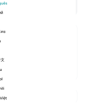
ol
guês
ta
Continue lendo
ий
78
de
ao
di
ไทย
nã
e
De
 descend on them, distort Allah's
-
Po
ir appropriate places, and alter their
e ignorant people by making it appear
中文
An
Vo
u
ver
Mais Tafsirs
ol
ili
Ver Junções
Việt