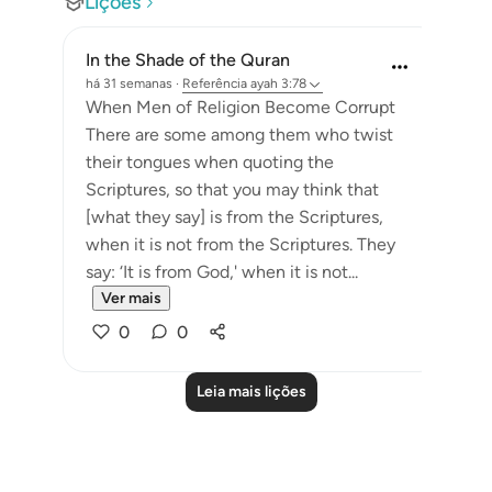
Lições
In the Shade of the Quran
há 31 semanas
·
Referência
ayah 3:78
When Men of Religion Become Corrupt
There are some among them who twist
their tongues when quoting the
Scriptures, so that you may think that
[what they say] is from the Scriptures,
when it is not from the Scriptures. They
say: ‘It is from God,' when it is not...
Ver mais
0
0
Leia mais lições