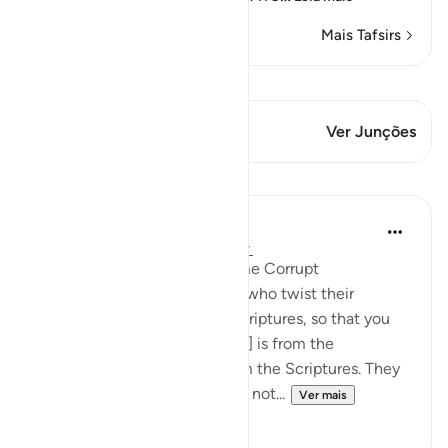
Mais Tafsirs
Ver Qiraat
Este versículo tem 1 Junções
Ver Junções
Lições
In the Shade of the Quran
há 31 semanas
·
Referência
ayah 3:78
When Men of Religion Become Corrupt
There are some among them who twist their
tongues when quoting the Scriptures, so that you
may think that [what they say] is from the
Scriptures, when it is not from the Scriptures. They
say: ‘It is from God,' when it is not...
Ver mais
0
0