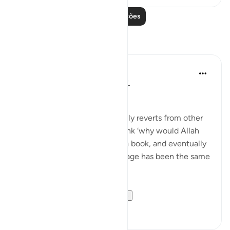
Leia mais lições
Reflexões
Muhammad Zyam
há 21 semanas
·
Referência
ayah 3:78
This!!!
Many people - especially newly reverts from other
Abrahamic religions - may think ‘why would Allah
have to send down book upon book, and eventually
the Qur’an if the overall message has been the same
in all of these scriptures?’
This verse is your an...
Ver mais
5
0