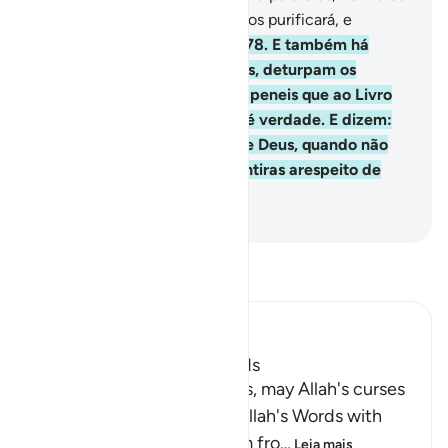
Ressurreição, nem tampouco os purificará, e
sofrerão umdoloroso castigo.
78
.
E também há
aqueles que, com suas línguas, deturpam os
versículos do Livro, para que peneis que ao Livro
pertencem, quando isso não é verdade. E dizem:
Estes (versículos) emanam de Deus, quando não
emanam de Deus. Dizem mentiras arespeito de
Deus, conscientemente.
-
Portuguese Translation( Samir )
Leia Tafsir
Ibn Kathir (Abridged)
The Jews Alter Allah's Words
Allah states that some Jews, may Allah's curses
descend on them, distort Allah's Words with
their tongues, change them fro
…
Leia mais