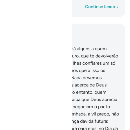
Palavra por palavra
Continue lendo
Leia no contexto
Capítulo 3, Página 60, Juz 3
75
.
Entre os adeptos do Livro há alguns a quem
podes confiar um quintal de ouro, que te devolverão
intacto; também há osque, se lhes confiares um só
dinar, não te restituirão, a menos que a isso os
obrigues. Isto, porque dizem: Nada devemos
aosiletrados. E forjam mentiras acerca de Deus,
conscientemente.
76
.
Qual! No entanto, quem
cumpre o seu pacto e teme, saiba que Deus aprecia
os tementes.
77
.
Aqueles que negociam o pacto
com Deus, e sua palavra empenhada, a vil preço, não
participarão da bem-aventurança davida futura;
Deus não lhes falará, nem olhará para eles, no Dia da