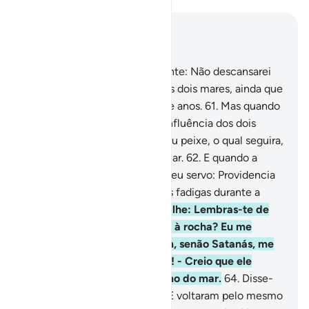
Leia no contexto
Capítulo 18, Página 301, Juz 15
60
.
Moisés disse ao seu ajudante: Não descansarei
até alcançar a confluência dos dois mares, ainda que
para isso tenha deandar anos e anos.
61
.
Mas quando
ambos se aproximaram da confluência dos dois
mares, haviam esquecido o seu peixe, o qual seguira,
serpeando, seu rumo até ao mar.
62
.
E quando a
alcançaram, Moisés disse ao seu servo: Providencia
nosso alimento, pois sofremos fadigas durante a
nossaviagem.
63
.
Respondeu-lhe: Lembras-te de
quando nos refugiamos junto à rocha? Eu me
esqueci do peixe - e ninguém, senão Satanás, me
fez esquecer de me recordar! - Creio que ele
tomou milagrosamente o rumo do mar.
64
.
Disse-
lhe: Eis o que procurávamos! E voltaram pelo mesmo