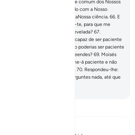
caminho.
65
.
E encontraram-se comum dos Nossos
servos, que havíamos agraciado com a Nosso
misericórdia e iluminado com aNossa ciência.
66
.
E
Moisés lhe disse: Posso seguir-te, para que me
ensines a verdade que te foi revelada?
67
.
Respondeu-lhe: Tu não serias capaz de ser paciente
para estares comigo.
68
.
Como poderias ser paciente
em relação ao que não compreendes?
69
.
Moisés
disse: Se Deus quiser, achar-me-á paciente e não
desobedecerei às tuas ordens.
70
.
Respondeu-lhe:
Então segue-me e não me perguntes nada, até que
eu te faça menção disso.
-
Portuguese Translation( Samir )
Leia Tafsir
Ibn Kathir (Abridged)