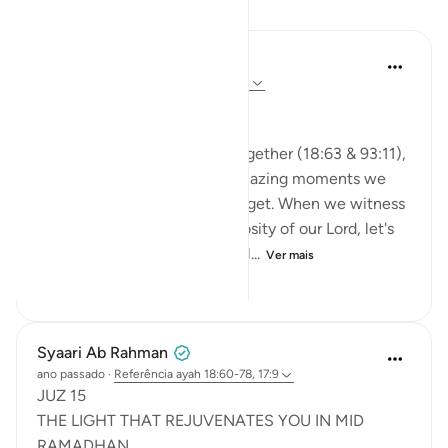
Reflexões
A Siddiqui
há 2 anos
·
Referência
ayah 93:11, 18:63
🐟 Don't Forget the Fish
Reflecting on these verses together (18:63 & 93:11),
I was thinking about those amazing moments we
witness and then so easily forget. When we witness
the Power, Might, and Generosity of our Lord, let's
try to remember it. Let's not al...
Ver mais
25
16
462
Syaari Ab Rahman
ano passado
·
Referência
ayah 18:60-78, 17:9
JUZ 15
THE LIGHT THAT REJUVENATES YOU IN MID
RAMADHAN