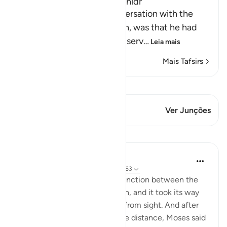
The Story of Musa and Al-Khidr
The reason for Musa's conversation with the
boy-servant, Yusha` bin Nun, was that he had
been told about one of the serv
…
Leia mais
Mais Tafsirs
Ver Qiraat
Este versículo tem 1 Junções
Ver Junções
Lições
In the Shade of the Quran
há 31 semanas
·
Referência
ayah 18:61-63
But when they reached the junction between the
two seas, they forgot their fish, and it took its way
into the sea and disappeared from sight. And after
they had marched on for some distance, Moses said