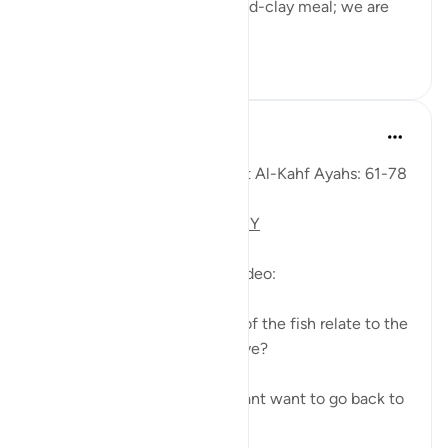
to his servant: 'Bring us our mid-clay meal; we are
indeed...
Ver mais
0
0
746
Fadel Soliman
há 6 anos
·
Referência
ayah 18:61-78
Taddabor (Pondering) of Surat Al-Kahf Ayahs: 61-78
https://youtu.be/gkeAPcwx-3Y
Questions answered in this video:
- In what way does the story of the fish relate to the
story of the fellows of the cave?
- Why did Moses and his servant want to go back to
...
Ver mais