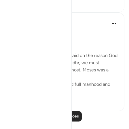
6
0
694
Salah Soltan
há 7 anos
·
Referência
ayah 18:60-69
The Convergence of the Seas
Regardless of what has been said on the reason God
ordered Moses to seek Al-Khedhr, we must
remember that, first and foremost, Moses was a
veritable 'sea of knowledge':
[NOW WHEN [Moses] reached full manhood and
had become ma...
Ver mais
1
0
337
Leia mais lições