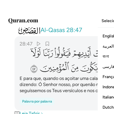
Seleci
028
ولولا ان تصيبهم مصيبة بما قدمت ايديهم 
Al-Qasas
28:47
Englis
28:47
العربية
ﱽ
ﱾ
ﱿ
ﲀ
ﲁ
বাংলা
ﲇ
ﲈ
ﲉ
ﲊ
ارسی
França
E para que, quando os açoitar uma calamidade,
dizendo: Ó Senhor nosso, por quenão nos envi
Indon
seguíssemos os Teus versículos e nos contásse
Italia
Palavra por palavra
Dutch
Leia Tafsir