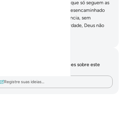
enderem, ficarás sabendo, então, que só seguem as
as luxúrias. Haverá alguém mais desencaminhado
que quem segue sua concupiscência, sem
ientação alguma de Deus? Em verdade, Deus não
caminha os iníquos.
rtuguese Translation( Samir )
otações e reflexões
cê não tem anotações ou reflexões sobre este
sículo.
Registre suas ideias…