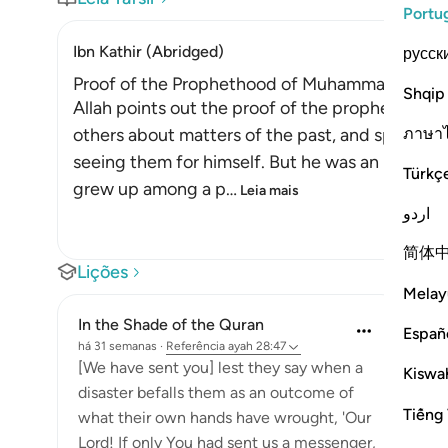
Portu
Ibn Kathir (Abridged)
русск
Proof of the Prophethood of Muhammad ﷺ
Shqip
Allah points out the proof of the prophethood of Muhammad 
ภาษา
others about matters of the past, and spoke ab
seeing them for himself. But he was an illitera
Türkç
grew up among a p
…
Leia mais
اردو
简体
Lições
Melay
In the Shade of the Quran
Españ
há 31 semanas
·
Referência
ayah 28:47
[We have sent you] lest they say when a
Kiswah
disaster befalls them as an outcome of
Tiếng 
what their own hands have wrought, 'Our
Lord! If only You had sent us a messenger,