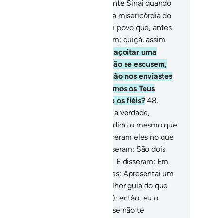
mpouco estiveste no sopé do monte Sinai quando
amamos (Moisés); porém, foi uma misericórdia do
u Senhor, para que admoestes um povo que, antes
 ti, jamais teve admoestador algum; quiçá, assim
litam.
47
.
E para que, quando os açoitar uma
lamidade, por suas más ações, não se escusem,
zendo: Ó Senhor nosso, por quenão nos enviastes
 mensageiro, para que seguíssemos os Teus
rsículos e nos contássemos entre os fiéis?
48
.
rém, quando lhes chegou de Nós a verdade,
sseram: Por que não lhe foi concedido o mesmo que
i concedido aMoisés? - Não descreram eles no que
i concedido, antes, a Moisés? Disseram: São dois
gos, que se ajudammutuamente! E disseram: Em
rdade negamos tudo!
49
.
Dize-lhes: Apresentai um
vro, da parte de Deus, que seja melhor guia do que
alquer um destes (Alcorão e Tora); então, eu o
uirei, se estiverdes certos.
50
.
E se não te