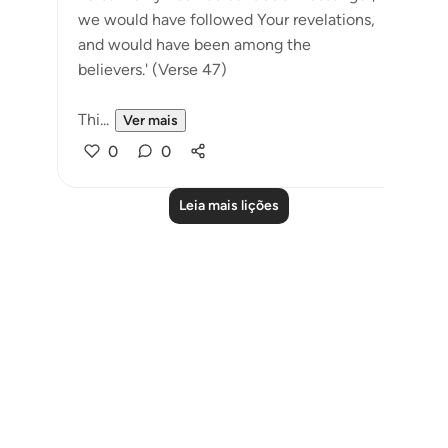
we would have followed Your revelations,
and would have been among the
believers.' (Verse 47)
Thi...
Ver mais
0
0
Leia mais lições
Notes