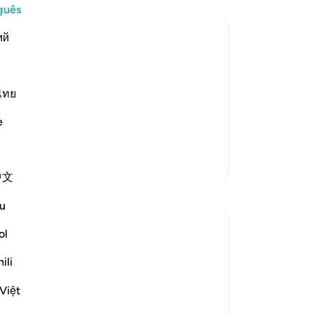
Ta
guês
ch
ий
te
de
ﷺ, whereby he told
ref
ca
ไทย
out them as if he were hearing and
di
te man who could not read books, and he
e
um
ve
Mais Tafsirs
Po
中文
di
Reflexões
fo
u
fo
Hana Alasry
ma
ol
há 6 anos
·
Referência
ayah 57:16, 28:43-48
ve
I'm automatically reminded of the
ili
li
exchange a child has when they get in
qu
Việt
trouble. 'I didn't know!'. Displacing blame
seg
is childish but we see it in adults too.