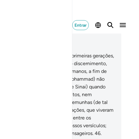
Entrar
ia no contexto
ítulo 28, Página 391, Juz 20
.
Depois de termos aniquilado as primeiras gerações,
ncedemos a Moisés o Livro como discernimento,
ientação emisericórdia para os humanos, a fim de
e refletissem.
44
.
Porém, tu (ó Mohammad) não
tavas do lado ocidental (do monte Sinai) quando
cretamos a Moisés os mandamentos, nem
mpouco te contavas entre as testemunhas (de tal
ento).
45
.
Mas criamos novas gerações, que viveram
ito tempo. Tu não eras habitante entre os
ianitas, para lhes recitares osNossos versículos;
rém, Nós é Quem mandamos mensageiros.
46
.