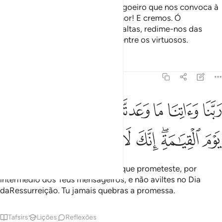
Ó Senhor nosso, ouvimos um pregoeiro que nos convoca à
fé dizendo: Crede em vosso Senhor! E cremos. Ó
Senhornosso, perdoa as nossas faltas, redime-nos das
nossas más ações e acolhe-nos entre os virtuosos.
Tafsirs
Lições
Reflexões
3:194
ﲾ
ﲿ
ﳀ
ﳁ
ﳂ
ﳃ
ﳄ
ﳅ
بنا واتنا ما وعدتنا على رسلك ولا تخزنا يوم القيامة انك لا تخلف الميعاد ١٩٤
َبَّنَا وَءَاتِنَا مَا وَعَدتَّنَا عَلَىٰ رُسُلِكَ وَلَا تُخْزِنَا يَوْمَ ٱلْقِيَـٰمَةِ
ﳆ
ﳇﳈ
ﳉ
ﳊ
ﳋ
ﳌ
ﳍ
Ó Senhor nosso, concede-nos o que prometeste, por
intermédio dos Teus mensageiros, e não aviltes no Dia
daRessurreição. Tu jamais quebras a promessa.
Tafsirs
Lições
Reflexões