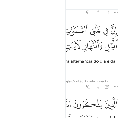
Tafsirs
Lições
Reflexões
3:190
ﱹ
ﱺ
ﱻ
ﱼ
ﱽ
ﱾ
ن في خلق السماوات والارض واختلاف الليل والنهار لايات لاولي الالباب ٩٠
ِنَّ فِى خَلْقِ ٱلسَّمَـٰوَٰتِ وَٱلْأَرْضِ وَٱخْتِلَـٰفِ ٱلَّيْلِ وَٱلنَّهَارِ لَـَٔاي
ﱿ
ﲀ
ﲁ
ﲂ
ﲃ
ﲄ
Na criação dos céus e da terra e na alternância do dia e da
noite há sinais para os sensatos,
Tafsirs
Lições
Reflexões
Hadith
Conteúdo relacionado
3:191
ﲅ
ﲆ
ﲇ
ﲈ
ﲉ
ﲊ
لذين يذكرون الله قياما وقعودا وعلى جنوبهم ويتفكرون في خلق السماوات
لَّذِينَ يَذْكُرُونَ ٱللَّهَ قِيَـٰمًۭا وَقُعُودًۭا وَعَلَىٰ جُنُوبِهِمْ وَيَتَفَك