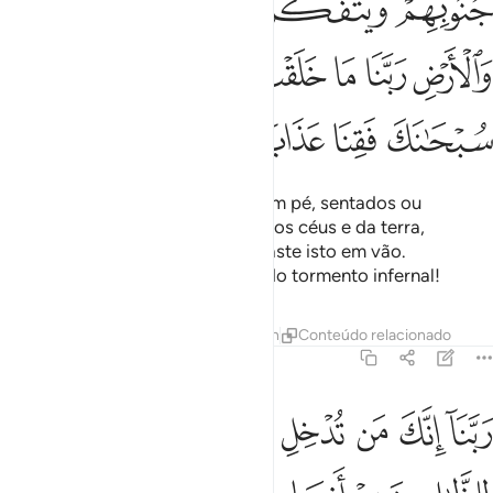
ﲋ
ﲌ
ﲍ
ﲎ
ﲏ
ﲐ
ﲑ
ﲒ
ﲓ
ﲔ
ﲕ
ﲖ
ﲗ
ﲘ
ﲙ
ﲚ
Que mencionam Deus, estando em pé, sentados ou
deitados, e meditam na criação dos céus e da terra,
dizendo: ÓSenhor nosso, não criaste isto em vão.
Glorificado sejas! Preserva-nos do tormento infernal!
Tafsirs
Lições
Reflexões
Hadith
Conteúdo relacionado
3:192
ﲛ
ﲜ
ﲝ
ﲞ
ﲟ
ﲠ
بنا انك من تدخل النار فقد اخزيته وما للظالمين من انصار ١٩٢
ﲡﲢ
ﲣ
َبَّنَآ إِنَّكَ مَن تُدْخِلِ ٱلنَّارَ فَقَدْ أَخْزَيْتَهُۥ ۖ وَمَا لِلظَّـٰلِمِينَ مِنْ أَنصَارٍۢ ١٩٢