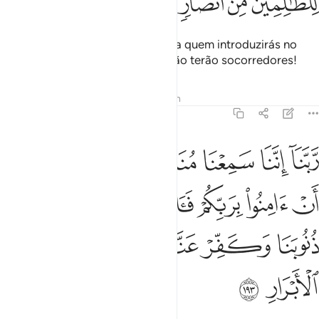
ﲤ
ﲥ
ﲦ
ﲧ
Ó Senhor nosso, quanto àqueles a quem introduzirás no
fogo, Tu o aviltarás! Os iníquos não terão socorredores!
Tafsirs
Lições
Reflexões
Hadith
3:193
ﲨ
ﲩ
ﲪ
ﲫ
ﲬ
ﲭ
بنا اننا سمعنا مناديا ينادي للايمان ان امنوا بربكم فامنا ربنا فاغفر لنا ذنوبن
َّبَّنَآ إِنَّنَا سَمِعْنَا مُنَادِيًۭا يُنَادِى لِلْإِيمَـٰنِ أَنْ ءَامِنُوا۟ بِرَبِّكُم
ﲮ
ﲯ
ﲰ
ﲱﲲ
ﲳ
ﲴ
ﲵ
ﲶ
ﲷ
ﲸ
ﲹ
ﲺ
ﲻ
ﲼ
ﲽ