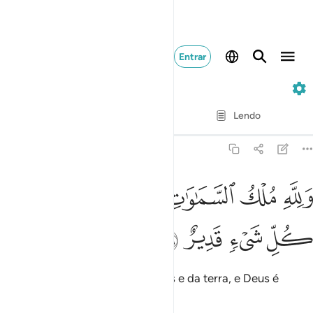
Entrar
3. Ali 'Imran
Verso por verso
Lendo
Tradução
: Samir El-Hayek
3:189
ﱮ
ﱯ
ﱰ
ﱱﱲ
لله ملك السماوات والارض والله على كل شيء قدير ١٨٩
ﱳ
ﱴ
َلِلَّهِ مُلْكُ ٱلسَّمَـٰوَٰتِ وَٱلْأَرْضِ ۗ وَٱللَّهُ عَلَىٰ كُلِّ شَىْءٍۢ قَدِيرٌ ١٨٩
ﱵ
ﱶ
ﱷ
ﱸ
A Deus pertence o reino dos céus e da terra, e Deus é
Onipotente.