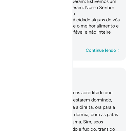
permanecestes aqui? Responderam: Estivemos um
dia, ou parte dele! Outros disseram: Nosso Senhor
sabe melhor do que ninguém o
quantopermanecestes. Enviai à cidade alguns de vós
com este dinheiro; que procure o melhor alimento e
vos traga uma parte; queseja afável e não inteire
ninguém a vosso respeito,
Palavra por palavra
Continue lendo
Leia no contexto
Capítulo 18, Página 295, Juz 15
18
.
(Se os houvesses visto), terias acreditado que
estavam despertos, apesar de estarem dormindo,
pois Nós os virávamos, ora para a direita, ora para a
esquerda, enquanto o seu cão dormia, com as patas
estendidas, na entrada da caverna. Sim, seos
tivesses visto, terias retrocedido e fugido, transido