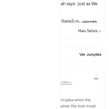
Themselves to buy Food Allah says: `just as We
caused them to ...
كَمْ لَبِثْتُمْ
(How long have you stayed (here)) m
…
Leia mais
Mais Tafsirs
Ver Qiraat
Este versículo tem 1 Junções
Ver Junções
Lições
Hammad Fahim
há 3 anos
·
Referência
ayah 18:19, 18:14, 23:51
A Life of Purity
Many compromise on their principles when the
going gets tough - And that’s when the true moral