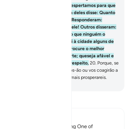
de espanto!
19
.
E eis que os despertamos para que
se interrogassem entre si. Um deles disse: Quanto
tempo permanecestes aqui? Responderam:
Estivemos um dia, ou parte dele! Outros disseram:
Nosso Senhor sabe melhor do que ninguém o
quantopermanecestes. Enviai à cidade alguns de
vós com este dinheiro; que procure o melhor
alimento e vos traga uma parte; queseja afável e
não inteire ninguém a vosso respeito,
20
.
Porque, se
vos descobrirem, apedrejar-vos-ão ou vos coagirão a
abraçar seu credo e, então, jamais prosperareis.
-
Portuguese Translation( Samir )
Leia Tafsir
Ibn Kathir (Abridged)
Their awakening and sending One of