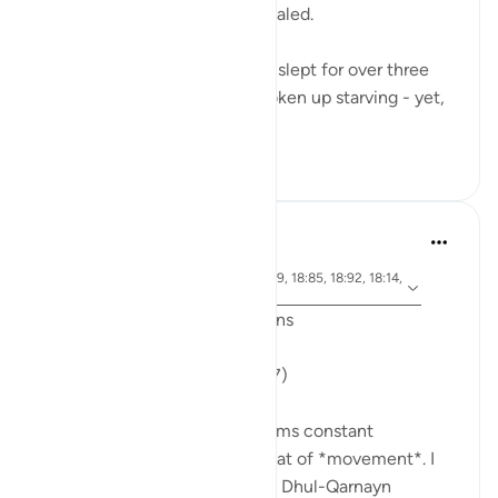
standards of a person are revealed.
The Companions of the Cave slept for over three
centuries. They must have woken up starving - yet,
when they...
Ver mais
34
5
J Yousef
há 6 anos
·
ayah 18:71, 18:10, 18:30, 18:19, 18:85, 18:92, 18:14,
Referência
18:74, 18:89, 18:77
Friday Surat al-Kahf Reflections
'So they set out...' (18:71,74,77)
One recurring theme that seems constant
throughout Surat al-Kahf is that of *movement*. I
used to think that the story of Dhul-Qarnayn