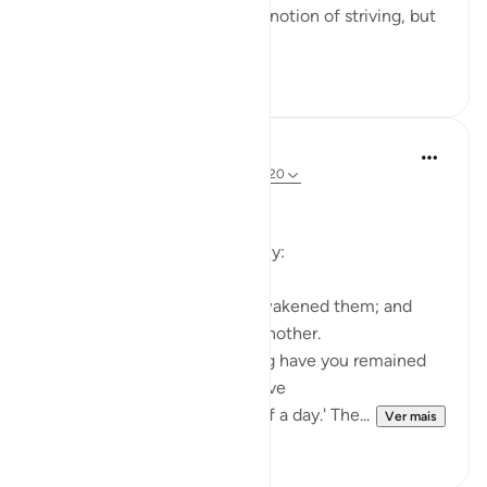
emphasized most greatly the notion of striving, but
th...
Ver mais
29
7
In the Shade of the Quran
há 31 semanas
·
Referência
ayah 18:19-20
The Sleepers Awake
Suddenly things change totally:
Such being their state, We awakened them; and
they began to question one another.
One of them asked: 'How long have you remained
thus?' They answered: 'We have
remained thus a day, or part of a day.' The...
Ver mais
0
0