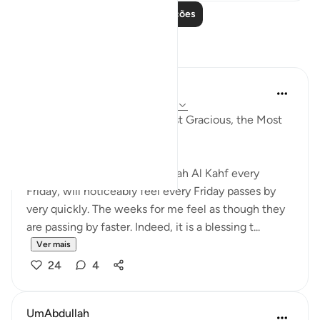
Leia mais lições
Reflexões
Razia Zahra
há 4 anos
·
Referência
ayah 18:21, 18:19
In the Name of Allah, the Most Gracious, the Most
Merciful,
Those habitual of reciting Surah Al Kahf every
Friday, will noticeably feel every Friday passes by
very quickly. The weeks for me feel as though they
are passing by faster. Indeed, it is a blessing t...
Ver mais
24
4
UmAbdullah