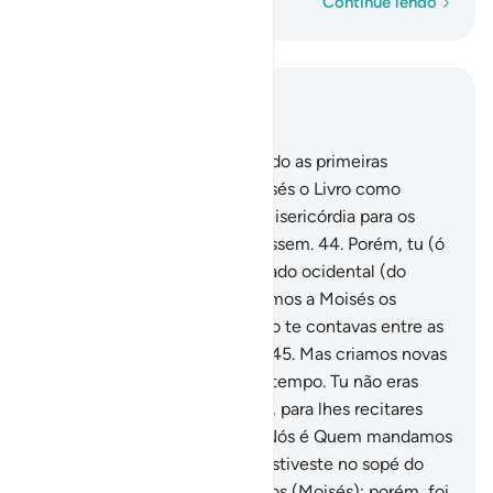
Palavra por palavra
Continue lendo
Leia no contexto
Capítulo 28, Página 391, Juz 20
43
.
Depois de termos aniquilado as primeiras
gerações, concedemos a Moisés o Livro como
discernimento, orientação emisericórdia para os
humanos, a fim de que refletissem.
44
.
Porém, tu (ó
Mohammad) não estavas do lado ocidental (do
monte Sinai) quando decretamos a Moisés os
mandamentos, nem tampouco te contavas entre as
testemunhas (de tal evento).
45
.
Mas criamos novas
gerações, que viveram muito tempo. Tu não eras
habitante entre os madianitas, para lhes recitares
osNossos versículos; porém, Nós é Quem mandamos
mensageiros.
46
.
Tampouco estiveste no sopé do
monte Sinai quando chamamos (Moisés); porém, foi