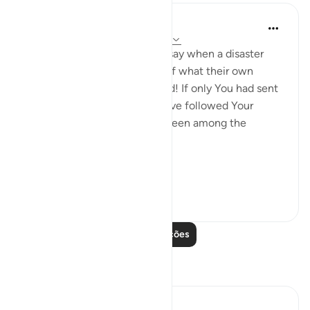
In the Shade of the Quran
há 32 semanas
·
Referência
ayah 28:47
[We have sent you] lest they say when a disaster
befalls them as an outcome of what their own
hands have wrought, 'Our Lord! If only You had sent
us a messenger, we would have followed Your
revelations, and would have been among the
believers.' (Verse 47)
Thi...
Ver mais
0
0
38
Leia mais lições
Reflexões
Hana Alasry