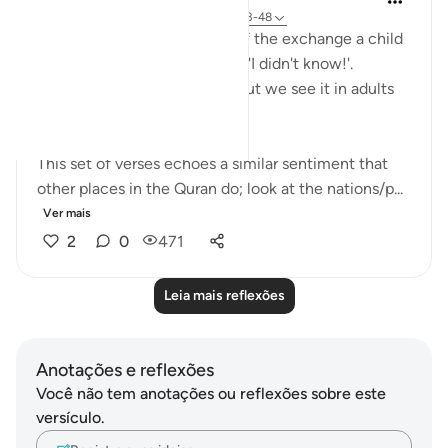
há 6 anos
·
Referência
ayah 57:16, 28:43-48
I'm automatically reminded of the exchange a child
has when they get in trouble. 'I didn't know!'.
Displacing blame is childish but we see it in adults
too.
This set of verses echoes a similar sentiment that
other places in the Quran do; look at the nations/p...
Ver mais
2
0
471
Leia mais reflexões
Anotações e reflexões
Você não tem anotações ou reflexões sobre este
versículo.