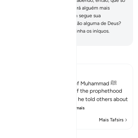
se não te atenderem, ficarás sabendo, então, que só
seguem as suas luxúrias. Haverá alguém mais
desencaminhado doque quem segue sua
concupiscência, sem orientação alguma de Deus?
Em verdade, Deus não encaminha os iníquos.
-
Portuguese Translation( Samir )
Leia Tafsir
Ibn Kathir (Abridged)
Proof of the Prophethood of Muhammad ﷺ
Allah points out the proof of the prophethood
of Muhammad ﷺ, whereby he told others about
matters of the past, a
…
Leia mais
Mais Tafsirs
Lições