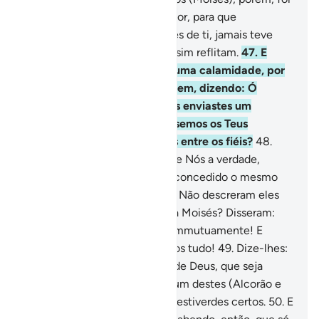
uma misericórdia do teu Senhor, para que
admoestes um povo que, antes de ti, jamais teve
admoestador algum; quiçá, assim reflitam.
47
.
E
para que, quando os açoitar uma calamidade, por
suas más ações, não se escusem, dizendo: Ó
Senhor nosso, por quenão nos enviastes um
mensageiro, para que seguíssemos os Teus
versículos e nos contássemos entre os fiéis?
48
.
Porém, quando lhes chegou de Nós a verdade,
disseram: Por que não lhe foi concedido o mesmo
que foi concedido aMoisés? - Não descreram eles
no que foi concedido, antes, a Moisés? Disseram:
São dois magos, que se ajudammutuamente! E
disseram: Em verdade negamos tudo!
49
.
Dize-lhes:
Apresentai um livro, da parte de Deus, que seja
melhor guia do que qualquer um destes (Alcorão e
Tora); então, eu o seguirei, se estiverdes certos.
50
.
E