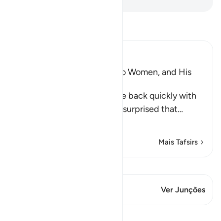
Leia Tafsir
Ibn Kathir (Abridged)
Musa, the Father of the Two Women, and His
Marriage to One of Them
When the two women came back quickly with
the sheep, their father was surprised that
…
Leia mais
Mais Tafsirs
Ver Qiraat
Este versículo tem 1 Junções
Ver Junções
Lições