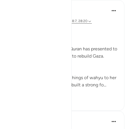
Syaari Ab Rahman
há 2 anos
·
Referência
ayah 28:11-12, 28:27, 28:9, 28:7, 28:20
RE BUILDING GAZA
Bi idzniLLAAH !!
There are 5 role models that Quran has presented to
us as inspiration in our efforts to rebuild Gaza.
1. Musa’s (AS) Mother.
She symbolises the calm teachings of wahyu to her
children. Her mothering skills built a strong fo...
Ver mais
17
0
Syaari Ab Rahman
há 2 anos
·
Referência
ayah 28:27