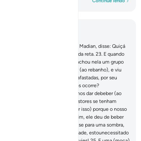
Palavra por palavra
Continue lendo
Leia no contexto
Capítulo 28, Página 388, Juz 20
22
.
E quando se dirigiu rumo a Madian, disse: Quiçá
meu Senhor me indique a senda reta.
23
.
E quando
chegou à aguada de Madian, achou nela um grupo
de pessoas que dava de beber (ao rebanho), e viu
duasmoças que aguardavam, afastadas, por seu
turno. Perguntou-lhes: Que vos ocorre?
Responderam-lhe: Não podemos dar debeber (ao
nosso rebanho), até que os pastores se tenham
retirado, (e temos nós de fazer isso) porque o nosso
pai édemasiado idoso.
24
.
Assim, ele deu de beber
ao rebanho, e logo, retirando- se para uma sombra,
disse: Ó Senhor meu, em verdade, estounecessitado
de qualquer dádiva que me envies!
25
.
E uma (moça)