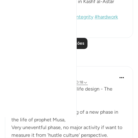
[Sound: Narrated by al-Bazzâr in Kashf al-Astâr
(2245)]
#hadith
#prophets
#moses
#integrity
#hardwork
1
0
Leia mais lições
Reflexões
Mohannad Hakeem
ano passado
·
Referência
ayah 28:27, 20:18
Ep.6 : Story of Musa (AS) and life design - The
Shepherd's path..
This Ayah marks the beginning of a new phase in
the life of prophet Musa,
Very uneventful phase, no major activity if want to
measure it from 'hustle culture' perspective.