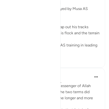
From a Shepherd to a Prophet
5 Leadership Dynamics Portrayed by Musa AS
1. Path Finding
A shepherd has to plan and map out his tracks
according to the number of his flock and the terrain
of the land.
Being a shepherd, gave Musa AS training in leading
the hug...
Ver mais
6
0
Prophetic Commentary
há 8 anos
·
Referência
ayah 28:27-28
Ibn ‘Abbâs narrates that the Messenger of Allah
(saws) was asked: 'Which of the two terms did
Moses complete?' He said: 'The longer and more
complete one.'