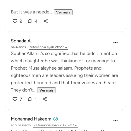
But it was a neede...
Ver mais
9
4
Sohada A.
há 4 anos
·
Referência
ayah 28:27
SubhanAllah it’s so dignified that he didn’t mention
which daughter he was thinking of for marriage to
Prophet Musa alayhee salaam. Prophets and
righteous men are leaders assuring their women are
protected, honored and that their voices are heard.
They don’t...
Ver mais
7
1
Mohannad Hakeem
ano passado
·
Referência
ayah 28:26-27