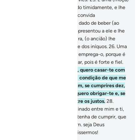
se aproximou dele, caminhando timidamente, e lhe
disse: Em verdade meu pai te convida
pararecompensar-te por teres dado de beber (ao
nosso rebanho). E quando se apresentou a ele e lhe
fez a narração da (sua) aventura, (o ancião) lhe
disse: Não temas! Tu te livraste dos iníquos.
26
.
Uma
delas disse, então: Ó meu pai, emprega-o, porque é
o melhor que poderás empregar, pois é forte e fiel.
27
.
Disse (o pai): Na verdade, quero casar-te com
uma das minhas filhas, com a condição de que me
sirvas durante oitoanos; porém, se cumprires dez,
será por teu gosto, pois não quero obrigar-te e, se
Deus quiser, achar-me-ás entre os justos.
28
.
Respondeu-lhe: Tal fica combinado entre mim e ti,
e, seja qual for o término que tenha de cumprir, que
não haveráinjustiça contra mim. seja Deus
testemunha de tudo quanto dissermos!
-
Portuguese Translation( Samir )