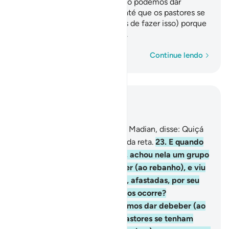
ocorre? Responderam-lhe: Não podemos dar
debeber (ao nosso rebanho), até que os pastores se
tenham retirado, (e temos nós de fazer isso) porque
o nosso pai édemasiado idoso.
Palavra por palavra
Continue lendo
Leia no contexto
Capítulo 28, Página 388, Juz 20
22
.
E quando se dirigiu rumo a Madian, disse: Quiçá
meu Senhor me indique a senda reta.
23
.
E quando
chegou à aguada de Madian, achou nela um grupo
de pessoas que dava de beber (ao rebanho), e viu
duasmoças que aguardavam, afastadas, por seu
turno. Perguntou-lhes: Que vos ocorre?
Responderam-lhe: Não podemos dar debeber (ao
nosso rebanho), até que os pastores se tenham