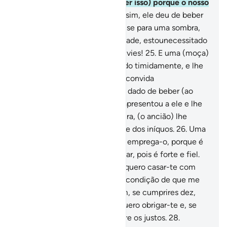
retirado, (e temos nós de fazer isso) porque o nosso
pai édemasiado idoso.
24
.
Assim, ele deu de beber
ao rebanho, e logo, retirando- se para uma sombra,
disse: Ó Senhor meu, em verdade, estounecessitado
de qualquer dádiva que me envies!
25
.
E uma (moça)
se aproximou dele, caminhando timidamente, e lhe
disse: Em verdade meu pai te convida
pararecompensar-te por teres dado de beber (ao
nosso rebanho). E quando se apresentou a ele e lhe
fez a narração da (sua) aventura, (o ancião) lhe
disse: Não temas! Tu te livraste dos iníquos.
26
.
Uma
delas disse, então: Ó meu pai, emprega-o, porque é
o melhor que poderás empregar, pois é forte e fiel.
27
.
Disse (o pai): Na verdade, quero casar-te com
uma das minhas filhas, com a condição de que me
sirvas durante oitoanos; porém, se cumprires dez,
será por teu gosto, pois não quero obrigar-te e, se
Deus quiser, achar-me-ás entre os justos.
28
.