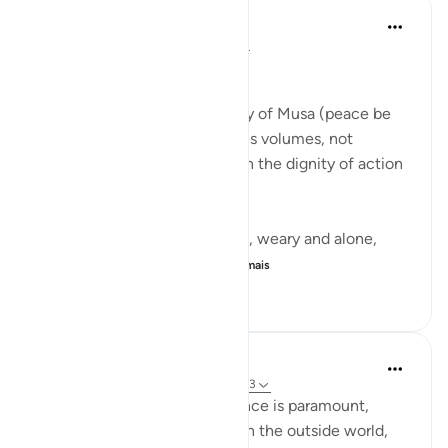
Qais Noor
ano passado
·
Referência
ayah 28:23
~ The Gaze that Guards ~
There is a moment in the story of Musa (peace be
upon him) that quietly teaches volumes, not
through a sermon, but through the dignity of action
guided by faith.
Musa (AS) fleeing from Egypt, weary and alone,
arrives in Madyan not to...
Ver mais
10
3
50
Iraj Marjan
há 2 anos
·
Referência
ayah 28:25, 28:23
For working women, confidence is paramount,
enabling them to interact with the outside world,