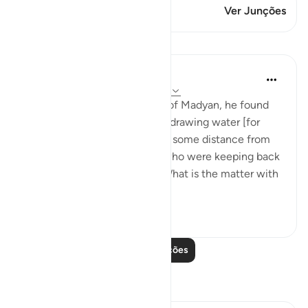
Este versículo tem 1 Junções
Ver Junções
Lições
In the Shade of the Quran
há 32 semanas
·
Referência
ayah 28:23
When he arrived at the wells of Madyan, he found
there a large group of people drawing water [for
their herds and flocks], and at some distance from
them he found two women who were keeping back
their flock. He asked them: 'What is the matter with
you two?' Th...
Ver mais
1
0
119
Leia mais lições
Reflexões