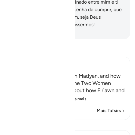
Respondeu-lhe: Tal fica combinado entre mim e ti,
e, seja qual for o término que tenha de cumprir, que
não haveráinjustiça contra mim. seja Deus
testemunha de tudo quanto dissermos!
-
Portuguese Translation( Samir )
Leia Tafsir
Ibn Kathir (Abridged)
Musa, peace be upon him, in Madyan, and how
He watered the Flocks of the Two Women
When the man told Musa about how Fir`awn and
his chiefs were conspir
…
Leia mais
Mais Tafsirs
Ver Qiraat