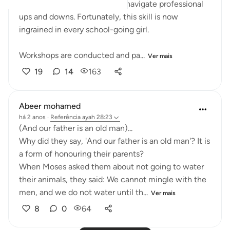
manage business affairs, and navigate professional
ups and downs. Fortunately, this skill is now
ingrained in every school-going girl.
Workshops are conducted and pa...
Ver mais
19
14
163
Abeer mohamed
há 2 anos
·
Referência
ayah 28:23
‏(And our father is an old man)...
a form of honouring their parents?
their animals, they said: We cannot mingle with the
men, and we do not water until th...
Ver mais
8
0
64