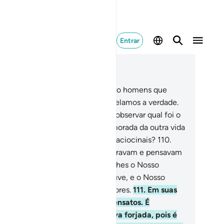
Entrar
ia no contexto
ítulo 12, Página 248, Juz 13
9
.
Antes de ti, não enviamos senão homens que
bitavam as cidades, aos quais revelamos a verdade.
aso, nãopercorreram a terra para observar qual foi o
stino dos seus antecessores? A morada da outra vida
preferível, para ostementes. Não raciocinais?
110
.
ando os mensageiros se desesperavam e pensavam
e seriam desmentidos, chegava-lhes o Nosso
corro; esalvamos quem Nos aprouve, e o Nosso
tigo foi inevitável para os pecadores.
111
.
Em suas
stórias há um exemplo para os sensatos. É
concebível que seja uma narrativa forjada, pois é