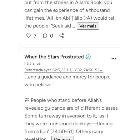
but from the stories in Allah’s Book, you
can gain the experience of a thousand
lifetimes. ‘Alī ibn Abī Ṭālib (rA) would tell
the people, 'Seek aid ...
Ver mais
7
0
When the Stars Prostrated
há 5 anos
·
Referência
ayah 62:5, 12:111, 17:82, 74:50-51
'...and a guidance and mercy for people
who believe.'
💭 People who stand before Allah’s
revealed guidance are of different classes.
Some turn away in aversion to it, 'as if
they were frightened donkeys—fleeing
from a lion' [74:50-51]. Others carry
revelation...
Ver mais