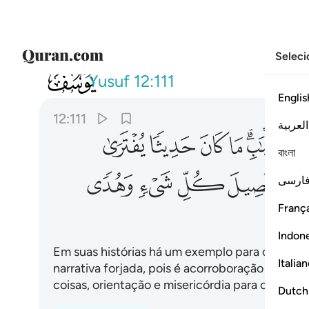
Seleci
012
لقد كان في قصصهم عبرة لاولي 
Yusuf
12:111
Englis
12:111
العربية
ﳀﳁ
ﳂ
ﳃ
ﳄ
ﳅ
বাংলা
ﳋ
ﳌ
ﳍ
ﳎ
ارسی
França
Indon
Em suas histórias há um exemplo para os sensa
Italia
narrativa forjada, pois é acorroboração das ant
coisas, orientação e misericórdia para os que 
Dutch