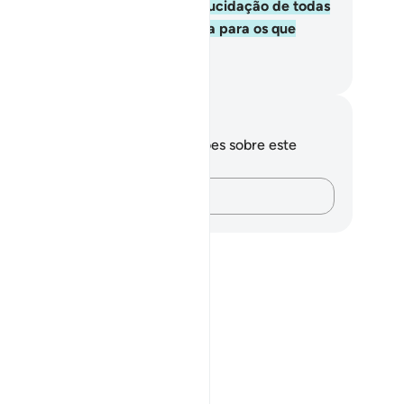
orroboração das anteriores, a elucidação de todas
 coisas, orientação e misericórdia para os que
êem.
rtuguese Translation( Samir )
otações e reflexões
cê não tem anotações ou reflexões sobre este
sículo.
Registre suas ideias…