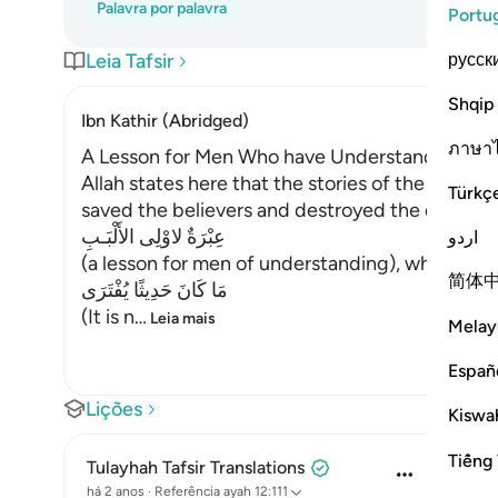
Palavra por palavra
Portu
русск
Leia Tafsir
Shqip
Ibn Kathir (Abridged)
ภาษา
A Lesson for Men Who have Understanding
Allah states here that the stories of the Messe
Türkç
saved the believers and destroyed the disbeliev
عِبْرَةٌ لاوْلِى الأَلْبَـبِ
اردو
(a lesson for men of understanding), who have
简体
مَا كَانَ حَدِيثًا يُفْتَرَى
(It is n
…
Leia mais
Melay
Españ
Lições
Kiswah
Tiếng 
Tulayhah Tafsir Translations
há 2 anos
·
Referência
ayah 12:111