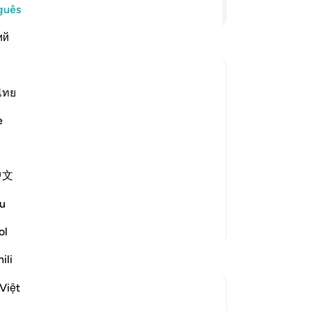
ac
Continue lendo
guês
as
ий
cr
-
Po
ไทย
An
Vo
ngers and their nations and how we
e
ver
ers are,
 sound minds,
中文
u
Mais Tafsirs
ol
Reflexões
ili
Việt
Soulfull Mental Healfh
há 21 semanas
·
Referência
ayah 12:111