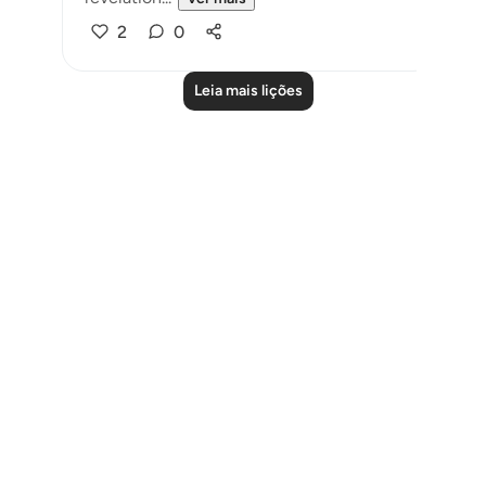
2
0
Leia mais lições
Notes
placeholders
close