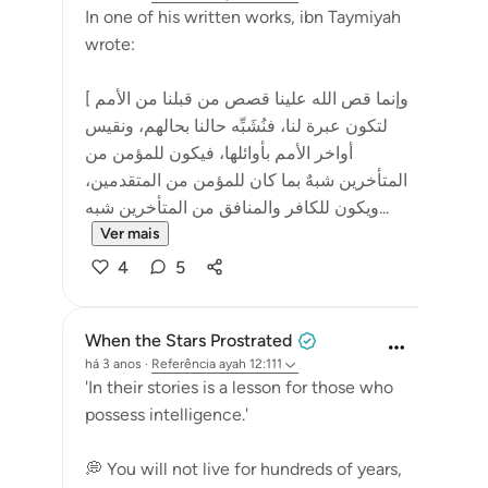
In one of his written works, ibn Taymiyah
wrote:
[ وإنما قص الله علينا قصص من قبلنا من الأمم
لتكون عبرة لنا، فنُشَبِّه حالنا بحالهم، ونقيس
أواخر الأمم بأوائلها، فيكون للمؤمن من
المتأخرين شبهٌ بما كان للمؤمن من المتقدمين،
ويكون للكافر والمنافق من المتأخرين شبه...
Ver mais
4
5
When the Stars Prostrated
há 3 anos
·
Referência
ayah 12:111
'In their stories is a lesson for those who
possess intelligence.'
💭 You will not live for hundreds of years,