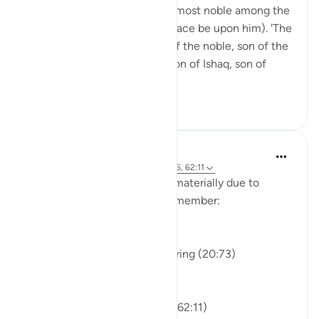
upon him) mentions that the most noble among the
prophets is Prophet Yusuf (peace be upon him). 'The
noble, son of the noble, son of the noble, son of the
noble: Yusuf, son of Ya'qub, son of Ishaq, son of
Ibrahim...
Ver mais
25
11
J Yousef
há 3 anos
·
Referência
ayah 20:73, 12:56, 62:11
If you ever felt that you 'lost' materially due to
choosing what Allah loves, remember:
والله خير وأبقى
Allah is better and more enduring (20:73)
والله خير الرازقين
Allah is the best of providers (62:11)