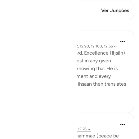
Este versículo tem 1 Junções
Ver Junções
Lições
Hammad Fahim
há 2 anos
·
Referência
ayah 12:78, 12:22, 12:90, 12:100, 12:56
Set excellence as your standard. Excellence (Iḥsān)
can be defined as doing our best in any given
situation, by observing Allah, knowing that He is
watching over us in every moment and every
occasion. This mindfulness of ihsaan then translates
into treating ot...
Ver mais
29
13
Hammad Fahim
há 2 anos
·
Referência
ayah 12:6, 12:56, 12:76
In a tradition, the Prophet Muhammad (peace be