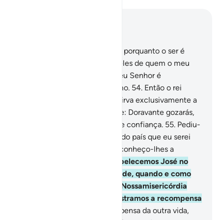
Leia no contexto
Capítulo 12, Página 242, Juz 13
53
.
Porém, eu não me escuso, porquanto o ser é
propenso ao mal, exceto aqueles de quem o meu
Senhor se apiada, porque omeu Senhor é
Indulgente, Misericordiosíssimo.
54
.
Então o rei
disse: Trazei-mo! Quero que sirva exclusivamente a
mim! E quando lhe falou, disse: Doravante gozarás,
entre nós, de estabilidade e de confiança.
55
.
Pediu-
lhes: Confia-me os armazéns do país que eu serei
um bom guardião deles, pois conheço-lhes a
importância.
56
.
E assim estabelecemos José no
país, para que governasse onde, quando e como
quisesse. Agraciamos com a Nossamisericórdia
quem Nos apraz e jamais frustramos a recompensa
dos benfeitores.
57
.
A recompensa da outra vida,