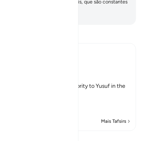
porém, é preferível para os fiéis, que são constantes
no temor (a Deus).
-
Portuguese Translation( Samir )
Leia Tafsir
Ibn Kathir (Abridged)
Yusuf's Reign in Egypt
Allah said next,
وَكَذلِكَ مَكَّنَّا لِيُوسُفَ فِى الاٌّرْضِ
(Thus did We give full authority to Yusuf in the
land), in Egypt,
يَ
…
Leia mais
Mais Tafsirs
Ver Qiraat