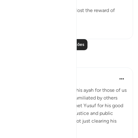
And He does 'not allow to be lost the reward of
those...
Ver mais
26
1
Leia mais lições
Reflexões
UmIbrahim
há 5 anos
·
Referência
ayah 12:56
There is so much comfort in this ayah for those of us
who have been wronged or humiliated by others
unjustly. Allah rewarded Prophet Yusuf for his good
deeds and patience of the injustice and public
humiliation he had faced by not just clearing his
name and br...
Ver mais