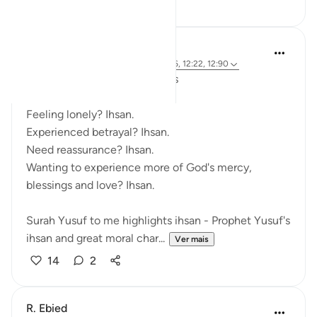
15
6
R. Ebied
há 5 anos
·
Referência
ayah 12:56, 12:36, 12:22, 12:90
Ihsan: The antidote to sadness
Feeling lonely? Ihsan.
Experienced betrayal? Ihsan.
Need reassurance? Ihsan.
Wanting to experience more of God's mercy,
blessings and love? Ihsan.
Surah Yusuf to me highlights ihsan - Prophet Yusuf's
ihsan and great moral char...
Ver mais
14
2
R. Ebied