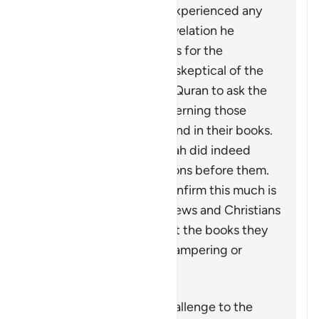
Muhammad ﷺ actually experienced any
doubt concerning the revelation he
received. What is meant is for the
disbelievers who may be skeptical of the
stories mentioned in the Quran to ask the
People of Scripture concerning those
stories which are also found in their books.
They will confirm that Allah did indeed
destroy disbelieving nations before them.
The fact that they can confirm this much is
not an indication of the Jews and Christians
being authorities, nor that the books they
possessed were free of tampering or
distortion.
Resumo
This verse is actually a challenge to the