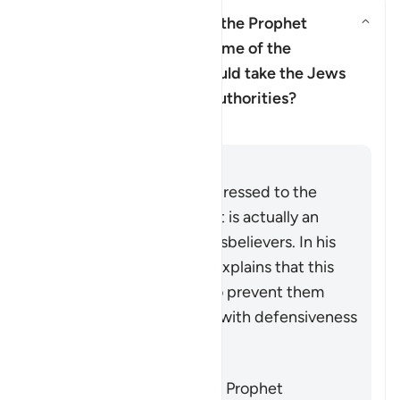
Does this verse imply that the Prophet
Muhammad ﷺ doubted some of the
revelation, and that he should take the Jews
and Christian scholars as authorities?
Esclarecimento
Responder
Although the verse is addressed to the
Prophet Muhammad ﷺ, it is actually an
indirect address to the disbelievers. In his
commentary, Ibn ‘Ashur explains that this
indirect style was used to prevent them
receiving the instruction with defensiveness
and indignation.
It does not mean that the Prophet