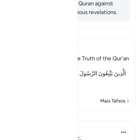
disbelievers to check the Quran against
what remained from previous revelations.
Leia Tafsir
Ibn Kathir (Abridged)
Previous books Attest to the Truth of the Qur'an
Allah said:
الَّذِينَ يَتَّبِعُونَ الرَّسُولَ النَّبِىَّ الأُمِّىَّ الَّذِى يَجِدُونَهُ مَكْتُوبًا
عِن
…
Leia mais
Mais Tafsirs
Lições
In the Shade of the Quran
há 31 semanas
·
Referência
ayah 10:94