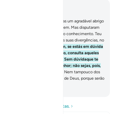
Leia no contexto
Capítulo 10, Página 219, Juz 11
93
.
E concedemos aos israelitas um agradável abrigo
e os agraciamos com todo o bem. Mas disputaram
entre si, depois dereceberem o conhecimento. Teu
Senhor julgará entre eles pelas suas divergências, no
Dia da Ressurreição.
94
.
Porém, se estás em dúvida
sobre o que te temos revelado, consulta aqueles
que leram o Livro antes de ti. Sem dúvidaque te
chegou a verdade do teu Senhor; não sejas, pois,
dos que estão em dúvida.
95
.
Nem tampouco dos
que desmentem os versículos de Deus, porque serão
desventurados.
-
Portuguese Translation( Samir )
Leia as perguntas e respostas.