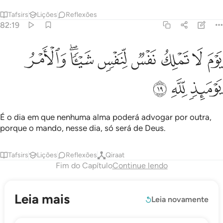
Tafsirs
Lições
Reflexões
82:19
ﲚ
ﲛ
ﲜ
ﲝ
ﲞ
وم لا تملك نفس لنفس شييا والامر يوميذ لله ١٩
ﲟﲠ
ﲡ
َوْمَ لَا تَمْلِكُ نَفْسٌۭ لِّنَفْسٍۢ شَيْـًۭٔا ۖ وَٱلْأَمْرُ يَوْمَئِذٍۢ لِّلَّهِ ١٩
ﲢ
ﲣ
ﲤ
É o dia em que nenhuma alma poderá advogar por outra,
porque o mando, nesse dia, só será de Deus.
Tafsirs
Lições
Reflexões
Qiraat
Fim do Capítulo
Continue lendo
Leia mais
Leia novamente