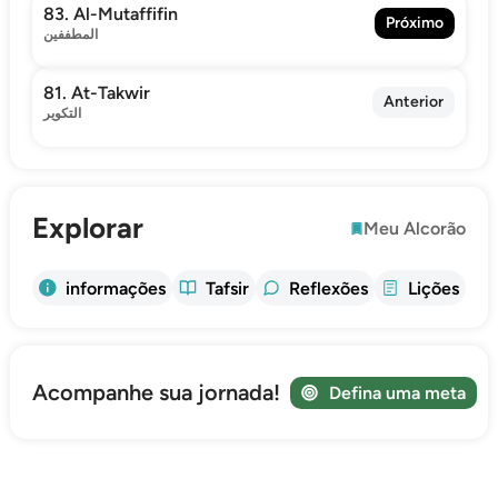
83. Al-Mutaffifin
Próximo
المطففين
81. At-Takwir
Anterior
التكوير
Explorar
Meu Alcorão
informações
Tafsir
Reflexões
Lições
Acompanhe sua jornada!
Defina uma meta