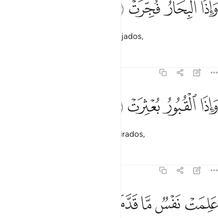
ﱉ
ﱊ
ﱋ
ﱌ
َإِذَا ٱلْبِحَارُ فُجِّرَتْ ٣
Quando os oceanos forem despejados,
Tafsirs
Lições
Reflexões
82:4
ﱍ
اذا القبور بعثرت ٤
ﱎ
ﱏ
ﱐ
َإِذَا ٱلْقُبُورُ بُعْثِرَتْ ٤
E quando os sepulcros forem revirados,
Tafsirs
Lições
Reflexões
82:5
ﱑ
ﱒ
ﱓ
لمت نفس ما قدمت واخرت ٥
ﱔ
ﱕ
ﱖ
َلِمَتْ نَفْسٌۭ مَّا قَدَّمَتْ وَأَخَّرَتْ ٥