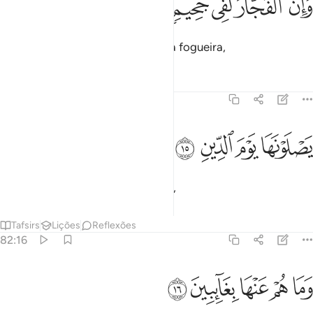
ﱿ
ﲀ
ﲁ
ﲂ
ﲃ
َإِنَّ ٱلْفُجَّارَ لَفِى جَحِيمٍۢ ١٤
Por outra, os ignóbeis, irão para a fogueira,
Tafsirs
Lições
Reflexões
82:15
ﲄ
ﲅ
صلونها يوم الدين ١٥
ﲆ
ﲇ
َصْلَوْنَهَا يَوْمَ ٱلدِّينِ ١٥
Em que entrarão, no Dia do Juízo,
Tafsirs
Lições
Reflexões
82:16
ﲈ
ﲉ
ﲊ
ما هم عنها بغايبين ١٦
ﲋ
ﲌ
َمَا هُمْ عَنْهَا بِغَآئِبِينَ ١٦