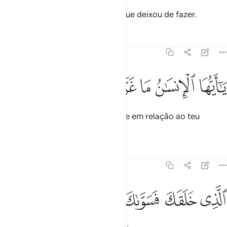
Saberá cada alma o que fez e o que deixou de fazer.
Tafsirs
Lições
Reflexões
82:6
ﱗ
ﱘ
ﱙ
ا ايها الانسان ما غرك بربك الكريم ٦
ﱚ
ﱛ
ﱜ
ﱝ
َـٰٓأَيُّهَا ٱلْإِنسَـٰنُ مَا غَرَّكَ بِرَبِّكَ ٱلْكَرِيمِ ٦
Ó humano, o que te fez negligente em relação ao teu
Senhor, o Munificentíssimo,
Tafsirs
Lições
Reflexões
82:7
ﱞ
ﱟ
لذي خلقك فسواك فعدلك ٧
ﱠ
ﱡ
ﱢ
لَّذِى خَلَقَكَ فَسَوَّىٰكَ فَعَدَلَكَ ٧