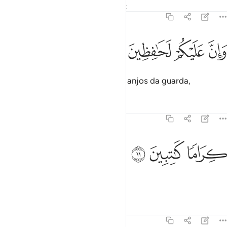
Tafsirs
Lições
Reflexões
Qiraat
82:10
ﱯ
ﱰ
ان عليكم لحافظين ١٠
ﱱ
ﱲ
َإِنَّ عَلَيْكُمْ لَحَـٰفِظِينَ ١٠
Porém, certamente, sobre vós há anjos da guarda,
Tafsirs
Lições
Reflexões
82:11
ﱳ
راما كاتبين ١١
ﱴ
ﱵ
ِرَامًۭا كَـٰتِبِينَ ١١
Generosos e anotadores,
Tafsirs
Lições
Reflexões
82:12