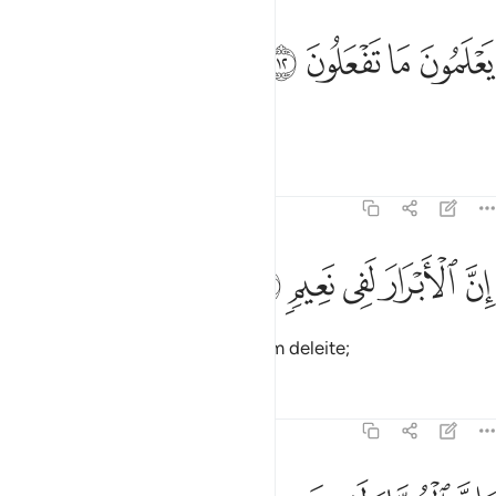
ﱶ
ﱷ
علمون ما تفعلون ١٢
ﱸ
ﱹ
َعْلَمُونَ مَا تَفْعَلُونَ ١٢
Que sabem (tudo) o que fazeis.
Tafsirs
Lições
Reflexões
82:13
ﱺ
ﱻ
ن الابرار لفي نعيم ١٣
ﱼ
ﱽ
ﱾ
ِنَّ ٱلْأَبْرَارَ لَفِى نَعِيمٍۢ ١٣
Sabei que os piedosos estarão em deleite;
Tafsirs
Lições
Reflexões
82:14
ان الفجار لفي جحيم ١٤