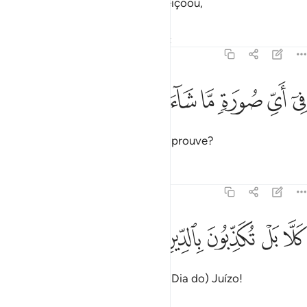
Que te criou, te formou, te aperfeiçoou,
Tafsirs
Lições
Reflexões
Qiraat
82:8
ﱣ
ﱤ
ﱥ
ﱦ
ي اي صورة ما شاء ركبك ٨
ﱧ
ﱨ
ﱩ
ِىٓ أَىِّ صُورَةٍۢ مَّا شَآءَ رَكَّبَكَ ٨
E te modelou, na forma que Lhe aprouve?
Tafsirs
Lições
Reflexões
82:9
ﱪ
ﱫ
لا بل تكذبون بالدين ٩
ﱬ
ﱭ
ﱮ
َلَّا بَلْ تُكَذِّبُونَ بِٱلدِّينِ ٩
Qual! Apesar disso, desmentis o (Dia do) Juízo!