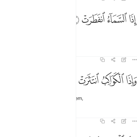
ﱁ
ﱂ
ذا السماء انفطرت ١
ﱃ
ﱄ
ِذَا ٱلسَّمَآءُ ٱنفَطَرَتْ ١
Quando o céu se fender,
Tafsirs
Lições
Reflexões
82:2
ﱅ
ﱆ
اذا الكواكب انتثرت ٢
ﱇ
ﱈ
َإِذَا ٱلْكَوَاكِبُ ٱنتَثَرَتْ ٢
Quando os planetas se dispersarem,
Tafsirs
Lições
Reflexões
82:3
اذا البحار فجرت ٣