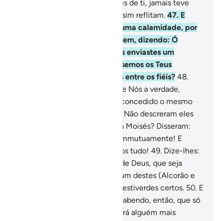
admoestes um povo que, antes de ti, jamais teve
admoestador algum; quiçá, assim reflitam.
47
.
E
para que, quando os açoitar uma calamidade, por
suas más ações, não se escusem, dizendo: Ó
Senhor nosso, por quenão nos enviastes um
mensageiro, para que seguíssemos os Teus
versículos e nos contássemos entre os fiéis?
48
.
Porém, quando lhes chegou de Nós a verdade,
disseram: Por que não lhe foi concedido o mesmo
que foi concedido aMoisés? - Não descreram eles
no que foi concedido, antes, a Moisés? Disseram:
São dois magos, que se ajudammutuamente! E
disseram: Em verdade negamos tudo!
49
.
Dize-lhes:
Apresentai um livro, da parte de Deus, que seja
melhor guia do que qualquer um destes (Alcorão e
Tora); então, eu o seguirei, se estiverdes certos.
50
.
E
se não te atenderem, ficarás sabendo, então, que só
seguem as suas luxúrias. Haverá alguém mais