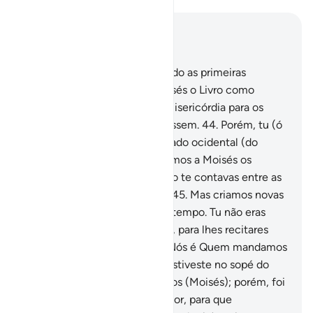
Leia no contexto
Capítulo 28, Página 391, Juz 20
43
.
Depois de termos aniquilado as primeiras
gerações, concedemos a Moisés o Livro como
discernimento, orientação emisericórdia para os
humanos, a fim de que refletissem.
44
.
Porém, tu (ó
Mohammad) não estavas do lado ocidental (do
monte Sinai) quando decretamos a Moisés os
mandamentos, nem tampouco te contavas entre as
testemunhas (de tal evento).
45
.
Mas criamos novas
gerações, que viveram muito tempo. Tu não eras
habitante entre os madianitas, para lhes recitares
osNossos versículos; porém, Nós é Quem mandamos
mensageiros.
46
.
Tampouco estiveste no sopé do
monte Sinai quando chamamos (Moisés); porém, foi
uma misericórdia do teu Senhor, para que