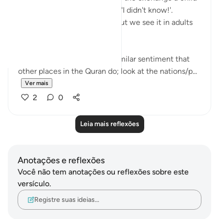
has when they get in trouble. 'I didn't know!'.
Displacing blame is childish but we see it in adults
too.
This set of verses echoes a similar sentiment that
other places in the Quran do; look at the nations/p...
Ver mais
2
0
Leia mais reflexões
Anotações e reflexões
Você não tem anotações ou reflexões sobre este
versículo.
Registre suas ideias…