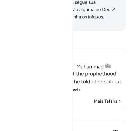
desencaminhado doque quem segue sua
concupiscência, sem orientação alguma de Deus?
Em verdade, Deus não encaminha os iníquos.
-
Portuguese Translation( Samir )
Leia Tafsir
Ibn Kathir (Abridged)
Proof of the Prophethood of Muhammad ﷺ
Allah points out the proof of the prophethood
of Muhammad ﷺ, whereby he told others about
matters of the past, a
…
Leia mais
Mais Tafsirs
Lições
In the Shade of the Quran