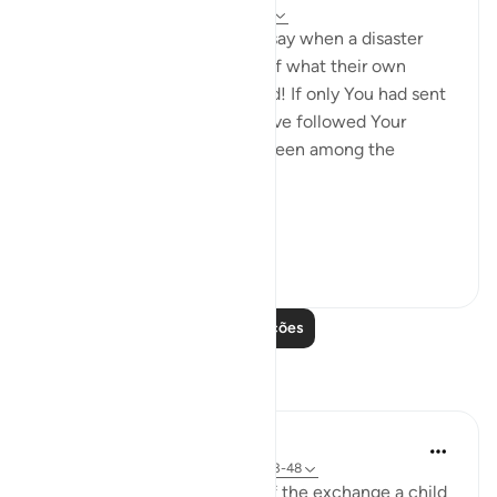
há 31 semanas
·
Referência
ayah 28:47
[We have sent you] lest they say when a disaster
befalls them as an outcome of what their own
hands have wrought, 'Our Lord! If only You had sent
us a messenger, we would have followed Your
revelations, and would have been among the
believers.' (Verse 47)
Thi...
Ver mais
0
0
Leia mais lições
Reflexões
Hana Alasry
há 6 anos
·
Referência
ayah 57:16, 28:43-48
I'm automatically reminded of the exchange a child