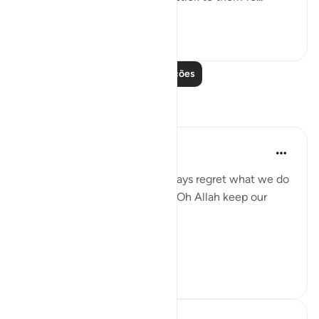
Ver mais
26
5
Leia mais lições
Reflexões
gemi hartojo
há 5 anos
·
Referência
ayah 25:27
Subhannallah we humans always regret what we do
and yet we keep repeating it. Oh Allah keep our
hearts clear and straight.
Aamiin.
11
2