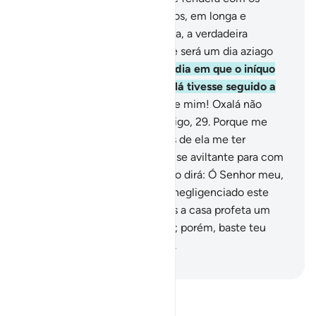
cirros, e os anjos serão enviados, em longa e
esplendorosa fila.
26
.
Nesse dia, a verdadeira
soberania será do Clemente, e será um dia aziago
para os incrédulos.
27
.
Será o dia em que o iníquo
morderá as mãos e dirá: Oxalá tivesse seguido a
senda do Mensageiro!
28
.
Ai e mim! Oxalá não
tivesse tomado fulano por amigo,
29
.
Porque me
desviou da Mensagem, depois de ela me ter
chegado. Ah! Satanás mostra-se aviltante para com
os homens!
30
.
E o Mensageiro dirá: Ó Senhor meu,
em verdade o meu povo tem negligenciado este
Alcorão!
31
.
Assim destinamos a casa profeta um
adversário entre os pecadores; porém, baste teu
Senhor por Guia e Socorredor.
-
Portuguese Translation( Samir )
Leia Tafsir