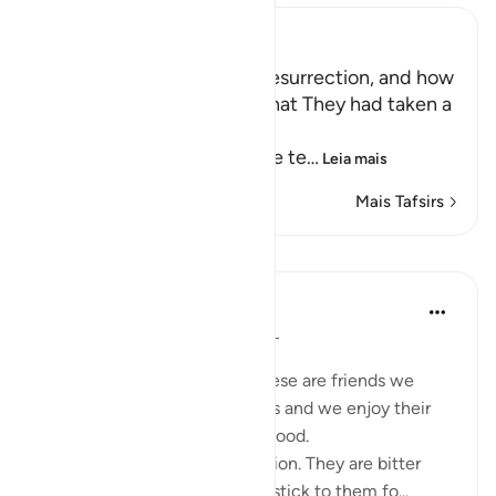
Ibn Kathir (Abridged)
The Terrors of the Day of Resurrection, and how
the Wrongdoers will wish that They had taken a
Path with the Messenger
Here Allah tells us about the te
…
Leia mais
Mais Tafsirs
Lições
Taimiyyah Zubair
há 3 anos
·
Referência
ayah 25:27-29
Friends are of three kinds:
1. Those that are like food. These are friends we
need, they are part of our lives and we enjoy their
company. But moderation is good.
2. Those that are like medication. They are bitter
because of their honesty but stick to them fo...