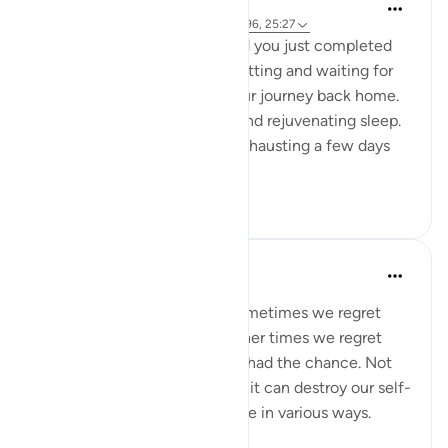
A Siddiqui
há 5 anos
·
Referência
ayah 88:8-9, 16:96, 25:27
Imagine you are in Mecca and you just completed
your Hajj yesterday. You are sitting and waiting for
your bus so you can begin your journey back home.
You had a night of peaceful and rejuvenating sleep.
What felt so strenuous and exhausting a few days
ago is n...
Ver mais
34
5
A Siddiqui
há 6 anos
·
Referência
ayah 25:27
Regret is a painful feeling. Sometimes we regret
something we have done. Other times we regret
things we didn't do when we had the chance. Not
only does regret feel horrible, it can destroy our self-
esteem and impact our psyche in various ways.