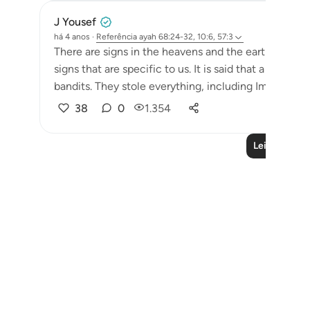
J Yousef
há 4 anos
·
Referência
ayah 68:24-32, 10:6, 57:3
There are signs in the heavens and the earth so t
signs that are specific to us. It is said that a car
bandits. They stole everything, including Imam al-Gh
38
0
1.354
Leia mais liç
Notes
placeholders
close