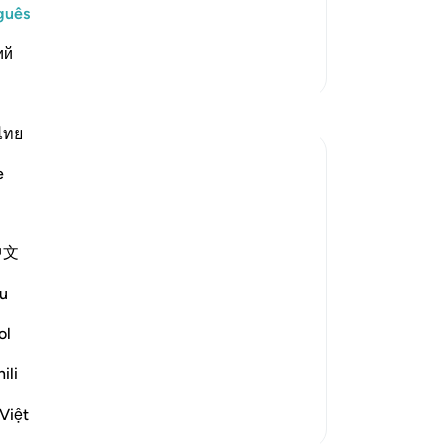
عَسَى رَبُّنَآ أَن يُبْدِلَنَا خَيْراً مّنْهَآ إِنَّآ إِلَى رَبّنَ
um
guês
da
ий
pe
Mais Tafsirs
28
Po
Gl
ไทย
iní
e
31
e garden:
32
(p
中文
erse 25)
no
o c
u
st to deprive themselves. Now for the
so
-
Po
ol
ili
An
Vo
Việt
ver