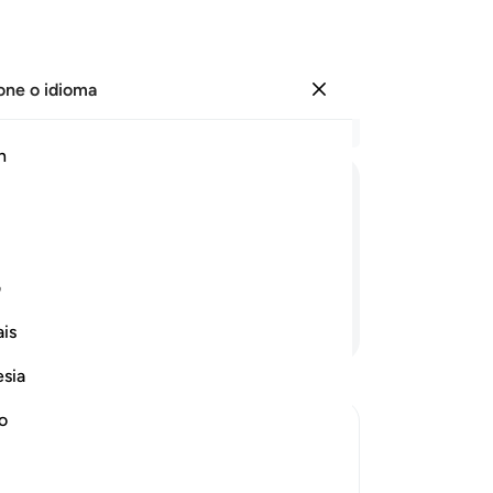
one o idioma
Entrar
Le
h
Cap
17
ﱰ
ﱱ
ﱲ
ﱳ
ﱴ
co
co
o.
in
ف
do
Continue lendo
is
20
ho
esia
co
ca
no
su
قَالُواْ سُبْحَـنَ رَبّنَآ إِنَّا كُنَّا ظَـلِمِينَ- فَأَقْبَل-
ne