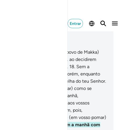
Entrar
ia no contexto
ítulo 68, Página 565, Juz 29
.
Por certo que os provaremos (o povo de Makka)
mo provamos os donos do pomar, ao decidirem
lher os seus frutos ao amanhecer,
18
.
Sem a
vocação (do nome de Deus).
19
.
Porém, enquanto
rmiam, sobreveio-lhes uma centelha do teu Senhor.
.
E, ao amanhecer, estava (o pomar) como se
uvesse sido ceifado.
21
.
E, pela manhã,
nfabularam mutuamente:
22
.
Ide aos vossos
mpos, se quereis colher!
23
.
Foram, pois,
ssurrando:
24
.
Que não entre hoje (em vosso pomar)
nhum necessitado.
25
.
E iniciaram a manhã com