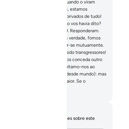
a (injusta) resolução.
26
.
Mas, quando o viram
quele jeito, disseram: Em verdade, estamos
rdidos!
27
.
Em verdade, estamos privados de tudo!
.
E o mais sensato deles disse: Não vos havia dito?
r que não glorificastes (Deus)?
29
.
Responderam:
orificado seja o nosso Senhor! Em verdade, fomos
quos!
30
.
E começaram a reprovar-se mutuamente.
.
Disseram: Ai de nós, que temos sido transgressores!
.
É possível que o nosso Senhor nos conceda outro
omar) melhor do que esta, pois voltamo-nos ao
sso Senhor.
33
.
Tal foi o castigo (desde mundo): mas
astigo da outra vida será ainda maior. Se o
ubessem!
rtuguese Translation( Samir )
otações e reflexões
cê não tem anotações ou reflexões sobre este
sículo.