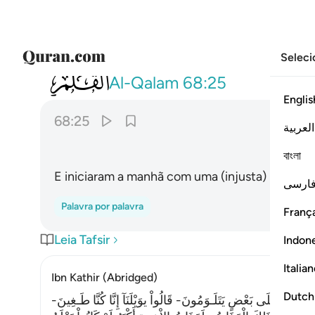
Seleci
068
وغدوا على حرد قادرين ٢٥
Al-Qalam
68:25
Englis
68:25
العربية
বাংলা
E iniciaram a manhã com uma (injusta) resoluçã
ارسی
Palavra por palavra
França
Leia Tafsir
Indon
Italia
Ibn Kathir (Abridged)
Dutch
َ بَعْضُهُمْ عَلَى بَعْضٍ يَتَلَـوَمُونَ- قَالُواْ يوَيْلَنَآ إِنَّا كُنَّا طَـغِينَ