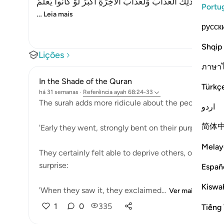
ا رغِبُونَ- كَذَلِكَ الْعَذَابُ وَلَعَذَابُ الاْخِرَةِ أَكْبَرُ لَوْ كَانُواْ يَعْلَمُ
Portu
…
Leia mais
русск
Shqip
Lições
ภาษา
In the Shade of the Quran
Türkç
há 31 semanas
·
Referência
ayah 68:24-33
The surah adds more ridicule about the people of th
اردو
简体
'Early they went, strongly bent on their purpose.' (V
Melay
They certainly felt able to deprive others, or at lea
surprise:
Españ
Kiswah
'When they saw it, they exclaimed...
Ver mais
1
0
335
Tiếng 