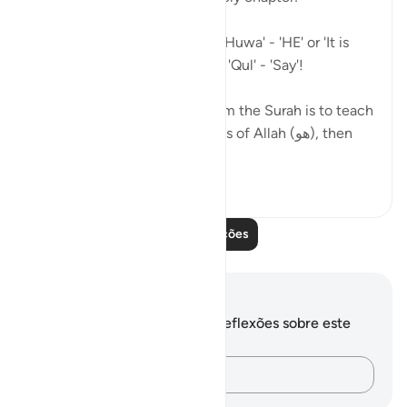
So many Ayahs starting with 'Huwa' - 'HE' or 'It is
HIM', and others starting with 'Qul' - 'Say'!
As if the general message from the Surah is to teach
us (1) Reflect on the greatness of Allah (هو), then
(2) Go...
Ver mais
4
2
Leia mais lições
Anotações e reflexões
Você não tem anotações ou reflexões sobre este
versículo.
Registre suas ideias…