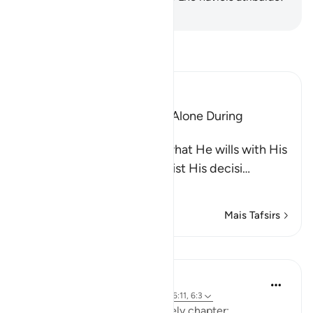
-
Portuguese Translation( Samir )
Leia Tafsir
Ibn Kathir (Abridged)
The Idolators Call On Allah Alone During
Torment and Distress
Allah states that He does what He wills with His
creatures and none can resist His decisi
…
Leia mais
Mais Tafsirs
Lições
Mohannad Hakeem
há 5 anos
·
Referência
ayah 6:18, 6:40, 6:11, 6:3
A beautiful pattern in this lovely chapter: