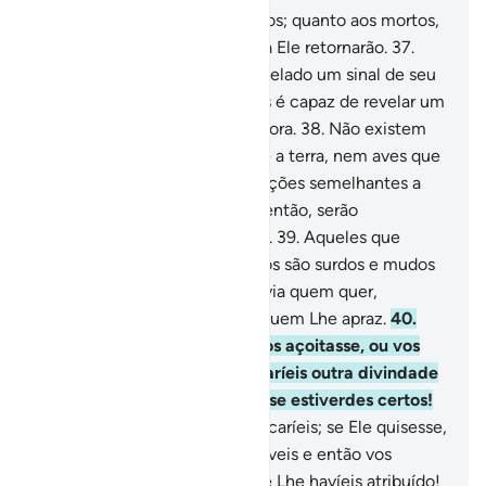
36
.
Só te atenderão os sensatos; quanto aos mortos,
Deus os ressuscitará; depois, a Ele retornarão.
37
.
Dizem: Por que não lhe foi revelado um sinal de seu
Senhor? Responde-lhes: Deus é capaz de revelar um
sinal. Porém, sua maioria o ignora.
38
.
Não existem
seres alguns que andem sobre a terra, nem aves que
voem, que não constituam nações semelhantes a
vós. Nada omitimos no Livro; então, serão
congregados ante seu Senhor.
39
.
Aqueles que
desmente os Nossos versículos são surdos e mudos
e vagam nas trevas. Deus desvia quem quer,
eencaminha pela senda reta quem Lhe apraz.
40
.
Dize: Se o castigo de Deus vos açoitasse, ou vos
surpreendesse a Hora, invocaríeis outra divindade
que não fosse Deus? Dizei-o, se estiverdes certos!
41
.
Qual! Tão-somente O invocaríeis; se Ele quisesse,
concederia o que Lhe imploráveis e então vos
esqueceríeis dosparceiros que Lhe havíeis atribuído!