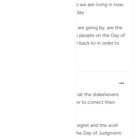
Don't complain about the days we are living in now,
even if they are dark difficult day.
These hours and minutes that are going by, are the
same hours and minutes many people on the Day of
Judgment would beg to come back to in order to
correct their relation...
Ver mais
36
2
493
Abu Bakr Zoud
há 5 anos
·
Referência
ayah 6:27
We are now living in a world that the disbelievers
would wish to return to in order to correct their
relationship with Allah ﷻ.
Allah ﷻ mentioned to us the regret and the wish
the disbelievers will have on the Day of Judgment: