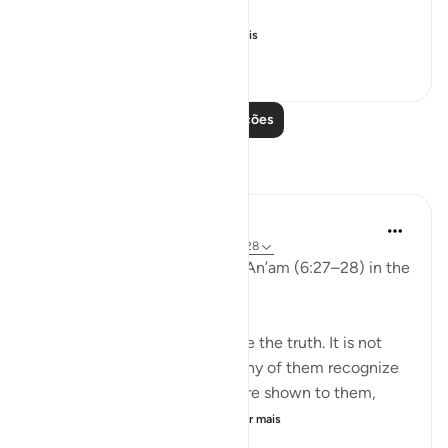
وَلَو تَرى إِذ وُقِفوا عَلَى ال...
Ver mais
25
2
667
Leia mais lições
Reflexões
aira Fatima
há 24 semanas
·
Referência
ayah 6:27-28
While reflecting on Surah Al-An’am (6:27–28) in the
Qur’an, I was deeply shaken.
It is not that people do not see the truth. It is not
that the signs are unclear. Many of them recognize
the truth. Even if miracles were shown to them,
even if they were returne...
Ver mais