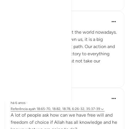
1
0
37
Nadrah
há 5 anos
·
Referência
ayah 6:25-27
It is very concerning looking at the world nowadays.
With every sign Allah has shown us, it is a big
reminder to return to the right path. Our action and
words should not be contradictory to everything
Allah said in al-Quran. We must not take our
favourite par...
Ver mais
2
0
213
Ibrahim Zeini
há 6 anos
·
Referência
ayah 18:65-70, 18:82, 18:78, 6:26-32, 35:37-39
A lot of people ask how can we have free will and
freedom of choice if Allah has all knowledge and he