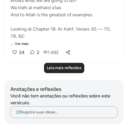
knows what we are going to do?
Wa lilahi al mathalol a'laa
And to Allah is the greatest of examples.
Looking at Chapter 18: Al-Kahf, Verses: 65 — 70,
78, 82:
...
Ver mais
24
2
1.492
Leia mais reflexões
Anotações e reflexões
Você não tem anotações ou reflexões sobre este
versículo.
Registre suas ideias…