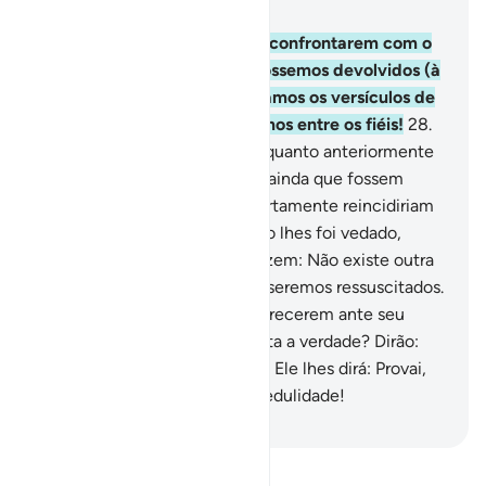
Capítulo 6, Página 130, Juz 7
27
.
Ah, se os vires quando se confrontarem com o
fogo infernal! Dirão: Oxalá fôssemos devolvidos (à
terra)! Então, nãodesmentiríamos os versículos de
nosso Senhor e nos contaríamos entre os fiéis!
28
.
Porém, aparecer-lhes-á tudo quanto anteriormente
tinham ocultado; no entanto, ainda que fossem
devolvidos (à vidaterrena), certamente reincidiriam
em lançar mão de tudo quanto lhes foi vedado,
porque são mentirosos.
29
.
Dizem: Não existe outra
vida além da terrena e jamais seremos ressuscitados.
30
.
Se os vires quando comparecerem ante seu
Senho! Ele lhes dirá: Não é esta a verdade? Dirão:
Sim, por nosso Senhor! Então, Ele lhes dirá: Provai,
pois, o castigo, por vossa incredulidade!
-
Portuguese Translation( Samir )