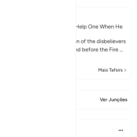
Leia Tafsir
Ibn Kathir (Abridged)
Wishes and Hopes Do Not Help One When He
Sees the Torment
Allah mentions the condition of the disbelievers
when they are made to stand before the Fire
…
Leia mais
Mais Tafsirs
Ver Qiraat
Este versículo tem 1 Junções
Ver Junções
Lições
Abu Bakr Zoud
há 4 anos
·
Referência
ayah 6:27