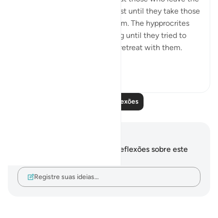
obedience of Allah will not rest until they take those
who are on his obedience them. The hypprocrites
here couldnt stop at retreating until they tried to
convince the companions to retreat with them.
Maybe t...
Ver mais
1
0
Leia mais reflexões
Anotações e reflexões
Você não tem anotações ou reflexões sobre este
versículo.
Registre suas ideias…