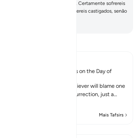
os mensageiros anteriores.
38
.
Certamente sofrereis
o doloroso castigo.
39
.
E não sereis castigados, senão
pelo que tiverdes feito.
-
Portuguese Translation( Samir )
Leia Tafsir
Ibn Kathir (Abridged)
The arguing of the Idolators on the Day of
Resurrection
Allah tells us that the disbeliever will blame one
another in the arena of Resurrection, just a
…
Leia mais
Mais Tafsirs
Lições