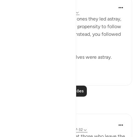
In the Shade of the Quran
há 31 semanas
·
Referência
ayah 37:32
The misleaders will say to the ones they led astray,
you joined us because of your propensity to follow
error. We did nothing to you; instead, you followed
us in our error:
If we led you astray, we ourselves were astray.
(Verse 32)
0
0
Leia mais lições
Reflexões
tareq abed
há 8 anos
·
Referência
ayah 33:13, 37:27-32
One lesson to draw from is that those who leave the