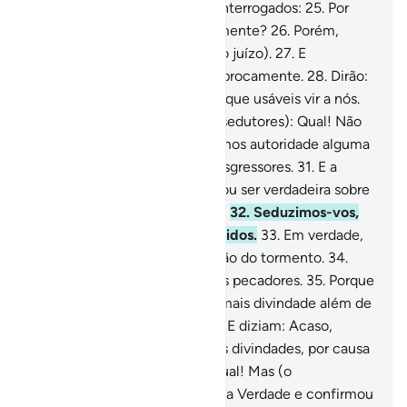
detende-os lá, porque serão interrogados:
25
.
Por
que não vos socorreis mutuamente?
26
.
Porém,
nesse dia, submeter-se-ão (ao juízo).
27
.
E
começarão a reprovar-se reciprocamente.
28
.
Dirão:
Fostes vós, os da mão direita, que usáveis vir a nós.
29
.
Responder-lhes-ão (seus sedutores): Qual! Não
fostes fiéis!
30
.
E não exercemos autoridade alguma
sobre vós. Ademais, éreis transgressores.
31
.
E a
palavra de nosso Senhor provou ser verdadeira sobre
nós, e provaremos (o castigo).
32
.
Seduzimos-vos,
então, porque fôramos seduzidos.
33
.
Em verdade,
nesse dia, todos compartilharão do tormento.
34
.
Sabei que trataremos assim os pecadores.
35
.
Porque
quando lhes era dito: Não há mais divindade além de
Deus!, ensoberbeciam-se.
36
.
E diziam: Acaso,
temos de abandonar as nossas divindades, por causa
de um poeta possesso?
37
.
Qual! Mas (o
Mensageiro) apresentou-lhes a Verdade e confirmou