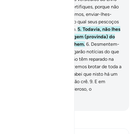
lúcido.
3
.
É possível que te mortifiques, porque não
se tornam fiéis.
4
.
Se quiséssemos, enviar-lhes-
íamos, do céu, um sinal, ante o qual seus pescoços
se inclinariam, em humilhação.
5
.
Todavia, não lhes
chega nenhuma nova Mensagem (provinda) do
Clemente, sem que a desdenhem.
6
.
Desmentem-
na; porém, bem logo lhes chegarão notícias do que
escarnecem!
7
.
Porventura, não têm reparado na
terra, em tudo quanto nela fazemos brotar de toda a
nobre espécie de casais?
8
.
Sabei que nisto há um
sinal; porém, a maioria deles não crê.
9
.
E em
verdade, o teu Senhor é o Poderoso, o
Misericordiosíssimo.
-
Portuguese Translation( Samir )
Leia Tafsir