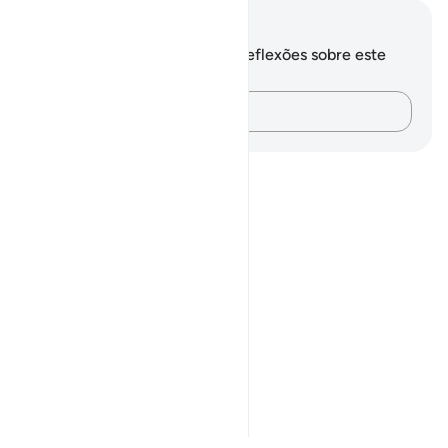
Anotações e reflexões
Você não tem anotações ou reflexões sobre este
versículo.
Registre suas ideias…
Notes
placeholders
close