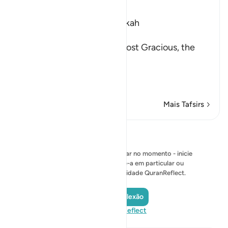
Ibn Kathir (Abridged)
Which was revealed in Makkah
بِسْمِ اللَّهِ الرَّحْمَـنِ الرَّحِيمِ
In the Name of Allah, the Most Gracious, the
Most Merciful.
The Qur'an and the Disbe
…
Leia mais
Mais Tafsirs
Reflexões
Nenhuma reflexão para mostrar no momento - inicie
sua própria reflexão e salve-a em particular ou
compartilhe-a com a comunidade QuranReflect.
Adicionar reflexão
Visite QuranReflect