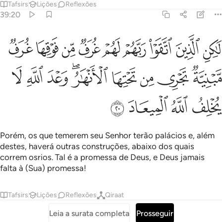
Tafsirs
Lições
Reflexões
39:20
ﲴ
ﲵ
ﲶ
ﲷ
ﲸ
ﲹ
ﲺ
ﲻ
ﲼ
اكن الذين اتقوا ربهم لهم غرف من فوقها غرف مبنية تجري من تحتها الانهار
َـٰكِنِ ٱلَّذِينَ ٱتَّقَوْا۟ رَبَّهُمْ لَهُمْ غُرَفٌۭ مِّن فَوْقِهَا غُرَفٌۭ مَّبْنِيَّةٌۭ 
ﲽ
ﲾ
ﲿ
ﳀ
ﳁﳂ
ﳃ
ﳄ
ﳅ
ﳆ
ﳇ
ﳈ
ﳉ
Porém, os que temerem seu Senhor terão palácios e, além
destes, haverá outras construções, abaixo dos quais
correm osrios. Tal é a promessa de Deus, e Deus jamais
falta à (Sua) promessa!
Tafsirs
Lições
Reflexões
Qiraat
Leia a surata completa
Prosseguir