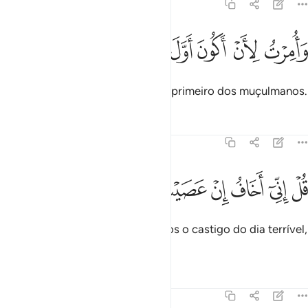
39:12
ﱋ
ﱌ
ﱍ
ﱎ
امرت لان اكون اول المسلمين ١٢
ﱏ
ﱐ
َأُمِرْتُ لِأَنْ أَكُونَ أَوَّلَ ٱلْمُسْلِمِينَ ١٢
E também me foi ordenado ser o primeiro dos muçulmanos.
Tafsirs
Lições
Reflexões
39:13
ﱑ
ﱒ
ﱓ
ﱔ
ﱕ
ﱖ
ل اني اخاف ان عصيت ربي عذاب يوم عظيم ١٣
ﱗ
ﱘ
ﱙ
ﱚ
ُلْ إِنِّىٓ أَخَافُ إِنْ عَصَيْتُ رَبِّى عَذَابَ يَوْمٍ عَظِيمٍۢ ١٣
Dize-lhes mais: Certamente, temos o castigo do dia terrível,
se desobedecer ao meu Senhor.
Tafsirs
Lições
Reflexões
39:14