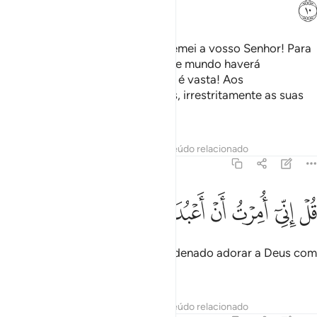
ﳧ
Dize-lhes: Ó meus servos, fiéis, temei a vosso Senhor! Para
aqueles que praticam o bem neste mundo haverá
umarecompensa. A terra de Deus é vasta! Aos
perseverantes, ser-lhes-ão pagas, irrestritamente as suas
recompensas!
Tafsirs
Lições
Reflexões
Conteúdo relacionado
39:11
ﱁ
ﱂ
ﱃ
ﱄ
ﱅ
ﱆ
ل اني امرت ان اعبد الله مخلصا له الدين ١١
ﱇ
ﱈ
ﱉ
ﱊ
ُلْ إِنِّىٓ أُمِرْتُ أَنْ أَعْبُدَ ٱللَّهَ مُخْلِصًۭا لَّهُ ٱلدِّينَ ١١
Dize-lhes: Certamente, foi-me ordenado adorar a Deus com
sincera devoção.
Tafsirs
Lições
Reflexões
Conteúdo relacionado