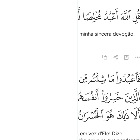
ﱛ
ﱜ
ﱝ
ل الله اعبد مخلصا له ديني ١٤
ﱞ
ﱟ
ﱠ
ﱡ
ُلِ ٱللَّهَ أَعْبُدُ مُخْلِصًۭا لَّهُۥ دِينِى ١٤
Dize (ainda): Adoro a Deus com a minha sincera devoção.
Tafsirs
Lições
Reflexões
39:15
ﱢ
ﱣ
ﱤ
ﱥ
ﱦﱧ
ﱨ
ﱩ
ﱪ
اعبدوا ما شيتم من دونه قل ان الخاسرين الذين خسروا انفسهم واهليهم يو
َٱعْبُدُوا۟ مَا شِئْتُم مِّن دُونِهِۦ ۗ قُلْ إِنَّ ٱلْخَـٰسِرِينَ ٱلَّذِينَ خَسِرُوٓا۟ أ
ﱫ
ﱬ
ﱭ
ﱮ
ﱯ
ﱰﱱ
ﱲ
ﱳ
ﱴ
ﱵ
ﱶ
ﱷ
Adorai, contudo, o que quiserdes, em vez d'Ele! Dize: