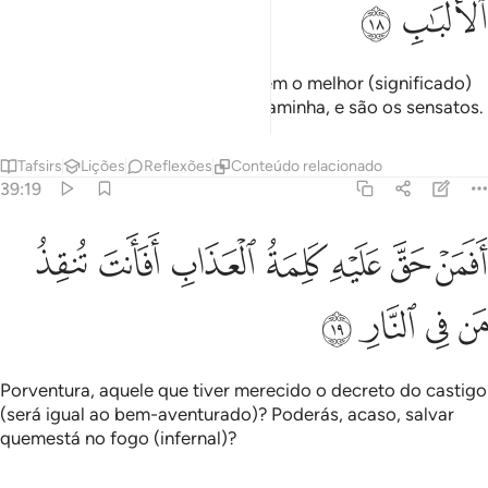
ﲧ
ﲨ
Que escutam as palavras e seguem o melhor (significado)
delas! São aquelas que Deus encaminha, e são os sensatos.
Tafsirs
Lições
Reflexões
Conteúdo relacionado
39:19
ﲩ
ﲪ
ﲫ
ﲬ
ﲭ
فمن حق عليه كلمة العذاب افانت تنقذ من في النار ١٩
ﲮ
ﲯ
َفَمَنْ حَقَّ عَلَيْهِ كَلِمَةُ ٱلْعَذَابِ أَفَأَنتَ تُنقِذُ مَن فِى ٱلنَّارِ ١٩
ﲰ
ﲱ
ﲲ
ﲳ
Porventura, aquele que tiver merecido o decreto do castigo
(será igual ao bem-aventurado)? Poderás, acaso, salvar
quemestá no fogo (infernal)?