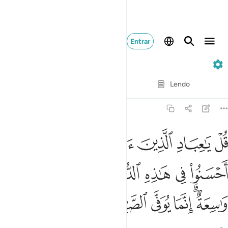
Entrar
39. Az-Zumar
Verso por verso
Lendo
Tradução
: Samir El-Hayek
39:10
ﳏ
ﳐ
ﳑ
ﳒ
ﳓ
ﳔﳕ
ﳖ
ل يا عباد الذين امنوا اتقوا ربكم للذين احسنوا في هاذه الدنيا حسنة و
ُلْ يَـٰعِبَادِ ٱلَّذِينَ ءَامَنُوا۟ ٱتَّقُوا۟ رَبَّكُمْ ۚ لِلَّذِينَ أَحْسَنُوا۟ فِى هَـٰذِهِ ٱلدّ
ﳗ
ﳘ
ﳙ
ﳚ
ﳛﳜ
ﳝ
ﳞ
ﳟﳠ
ﳡ
ﳢ
ﳣ
ﳤ
ﳥ
ﳦ