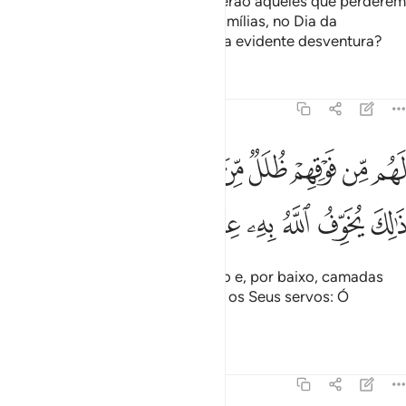
Certamente, os desventurados serão aqueles que perderem
a simesmo, juntamente com as famílias, no Dia da
Ressurreição. Não é esta, acaso, a evidente desventura?
Tafsirs
Lições
Reflexões
39:16
ﱸ
ﱹ
ﱺ
ﱻ
ﱼ
ﱽ
ﱾ
ﱿ
ﲀﲁ
هم من فوقهم ظلل من النار ومن تحتهم ظلل ذالك يخوف الله به عباده يا 
َهُم مِّن فَوْقِهِمْ ظُلَلٌۭ مِّنَ ٱلنَّارِ وَمِن تَحْتِهِمْ ظُلَلٌۭ ۚ ذَٰلِكَ يُخَوِّفُ ٱللَّهُ بِهِۦ عِبَادَهُ
ﲂ
ﲃ
ﲄ
ﲅ
ﲆﲇ
ﲈ
ﲉ
ﲊ
Terão, por cima, camadas de fogo e, por baixo, camadas
(de fogo). Com isto Deus previne os Seus servos: Ó
servosMeus, temei-Me!
Tafsirs
Lições
Reflexões
39:17