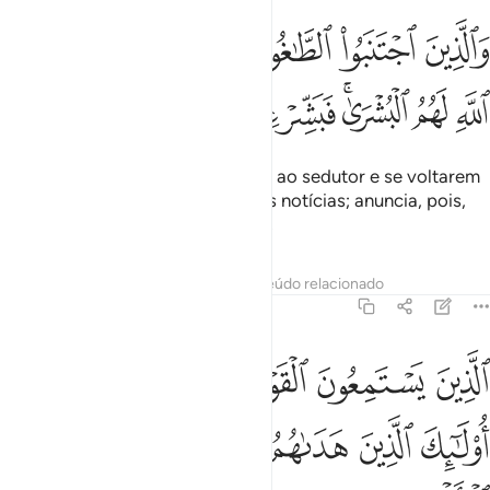
ﲋ
ﲌ
ﲍ
ﲎ
ﲏ
ﲐ
ﲑ
الذين اجتنبوا الطاغوت ان يعبدوها وانابوا الى الله لهم البشرى فبشر عباد
َٱلَّذِينَ ٱجْتَنَبُوا۟ ٱلطَّـٰغُوتَ أَن يَعْبُدُوهَا وَأَنَابُوٓا۟ إِلَى ٱللَّهِ لَهُمُ ٱلْبُشْرَىٰ ۚ فَبَشِّرْ عِبَ
ﲒ
ﲓ
ﲔﲕ
ﲖ
ﲗ
ﲘ
Mas aqueles que evitarem adorar ao sedutor e se voltarem
contritos a Deus, obterão as boas notícias; anuncia, pois,
asboas notícias aos Meus servos,
Tafsirs
Lições
Reflexões
Conteúdo relacionado
39:18
ﲙ
ﲚ
ﲛ
ﲜ
ﲝﲞ
لذين يستمعون القول فيتبعون احسنه اولايك الذين هداهم الله واولايك هم ا
لَّذِينَ يَسْتَمِعُونَ ٱلْقَوْلَ فَيَتَّبِعُونَ أَحْسَنَهُۥٓ ۚ أُو۟لَـٰٓئِكَ ٱلَّذِ
ﲟ
ﲠ
ﲡ
ﲢﲣ
ﲤ
ﲥ
ﲦ