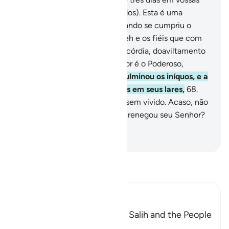
casas; (logo sereis exterminados). Esta é uma
ameaça iniludível.
66
.
Mas quando se cumpriu o
Nosso desígnio, salvamos Sáleh e os fiéis que com
ele estavam, por Nossa misericórdia, doaviltamento
daquele dia, porque teu Senhor é o Poderoso,
Fortíssimo.
67
.
E o estrondo fulminou os iníquos, e a
manhã encontrou-os jacentes em seus lares,
68
.
Como se jamais neles houvessem vivido. Acaso, não
é certo que o povo de Samud renegou seu Senhor?
Distância dopovo de Samud!
-
Portuguese Translation( Samir )
Leia Tafsir
Ibn Kathir (Abridged)
The Conversation between Salih and the People
of Thamud