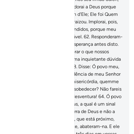
que lhes disse: Ó povo meu, adorai a Deus porque
não tereis outradivindade além d'Ele; Ele foi Quem
vos criou a terra e nela vos enraizou. Implorai, pois,
Seu perdão; voltai a Elearrependidos, porque meu
Senhor está próximo e é Exorável.
62
.
Responderam-
lhe: Ó Sáleh, eras para nós a esperança antes disto.
Pretendes impedir-nos de adorar o que nossos
paisadoravam? Estamos em uma inquietante dúvida
acerca do que nos predicas.
63
.
Disse: Ó povo meu,
pensai: se eu possuo uma evidência de meu Senhor
que me agraciou com a Sua misericórdia, quemme
defenderá de Deus, se Lhe desobedecer? Não fareis
mais do que agravar a minha desventura!
64
.
Ó povo
meu, eis aqui a camela de Deus, a qual é um sinal
para vós! Deixai-a pastar na terra de Deus e não a
maltrateis, porque um castigo, que está próximo,
açoitar-vos-á.
65
.
Não obstante, abateram-na. E ele
lhes disse: Diverti-vos durante três dias em vossas