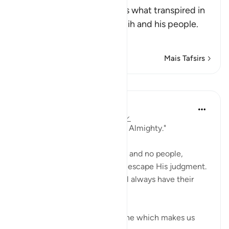
Allah, the Exalted, mentions what transpired in
the discussion between Salih and his people.
Al
…
Leia mais
Mais Tafsirs
Lições
In the Shade of the Quran
há 31 semanas
·
Referência
ayah 11:67
"Indeed your Lord is Powerful, Almighty."
Nothing can stand in His way, and no people,
powerful as they may be, can escape His judgment.
Those who are on His side will always have their
dignity intact.
The surah then portrays a scene which makes us