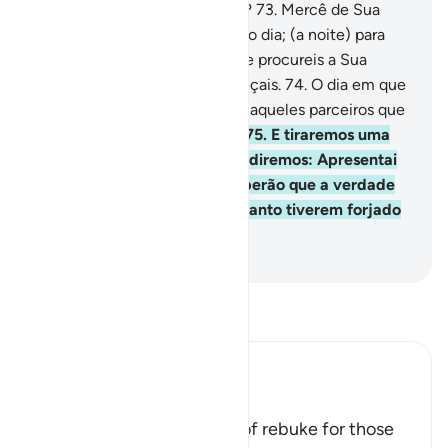
que repousásseis? Não vedes?
73
.
Mercê de Sua
misericórdia vos fez a noite e o dia; (a noite) para
que repouseis; (o dia) para que procureis a Sua
graça, afim de que Lhe agradeçais.
74
.
O dia em que
os convocar, dirá: Onde estão aqueles parceiros que
pretendestes (associar-Me)?
75
.
E tiraremos uma
testemunha de cada povo, e diremos: Apresentai
as vossas provas! E então saberão que a verdade
sópertence a Deus, e tudo quanto tiverem forjado
desvanecer-se-á.
-
Portuguese Translation( Samir )
Leia Tafsir
Ibn Kathir (Abridged)
Rebuking the Idolators
This is another call by way of rebuke for those