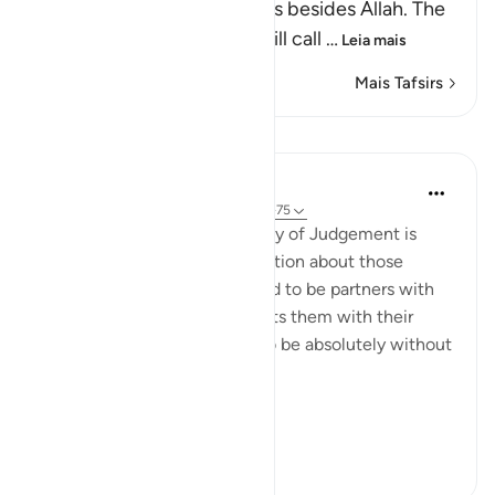
who worshipped other gods besides Allah. The
Lord, may He be exalted, will call
…
Leia mais
Mais Tafsirs
Lições
In the Shade of the Quran
há 31 semanas
·
Referência
ayah 28:74-75
Here, a quick image of the Day of Judgement is
presented in a rhetorical question about those
beings the unbelievers alleged to be partners with
God. The surah, thus, confronts them with their
false claims, showing them to be absolutely without
substance:
On ...
Ver mais
0
0