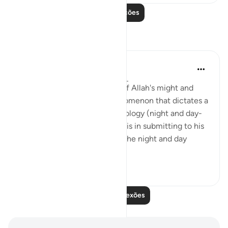
Leia mais lições
Reflexões
Hana Alasry
há 6 anos
·
Referência
ayah 28:65-75
These verses are a reminder of Allah's might and
power. The very natural phenomenon that dictates a
huge part of our human physiology (night and day-
circadian rhythm). Our power is in submitting to his
power. Control is an illusion. The night and day
doesn't ...
Ver mais
3
0
Leia mais reflexões