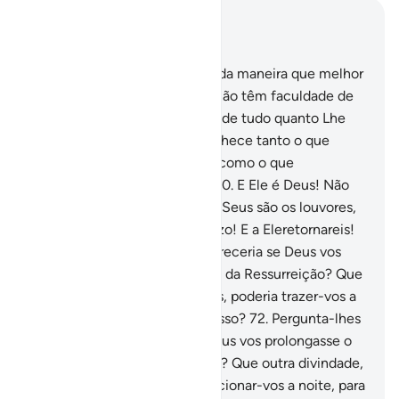
Leia no contexto
Capítulo 28, Página 394, Juz 20
68
.
Teu Senho cria e escolhe da maneira que melhor
Lhe apraz, ao passo que eles não têm faculdade de
escolha. Glorificadoseja Deus de tudo quanto Lhe
associam!
69
.
Teu Senhor conhece tanto o que
dissimulam os seus corações como o que
manifestam (as suas bocas).
70
.
E Ele é Deus! Não
há mais divindade além d'Ele! Seus são os louvores,
do início e no fim! Seu é o juízo! E a Eleretornareis!
71
.
Pergunta-lhes: Que vos pareceria se Deus vos
prolongasse a noite até ao Dia da Ressurreição? Que
outra divindade, além de Deus, poderia trazer-vos a
claridade? Não atentais para isso?
72
.
Pergunta-lhes
mais: Que vos pareceria se Deus vos prolongasse o
dia até ao Dia da Ressurreição? Que outra divindade,
além de Deus, poderia proporcionar-vos a noite, para