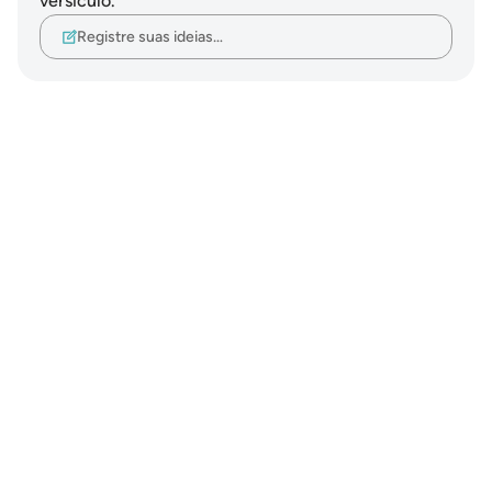
versículo.
Registre suas ideias…
Notes
placeholders
close