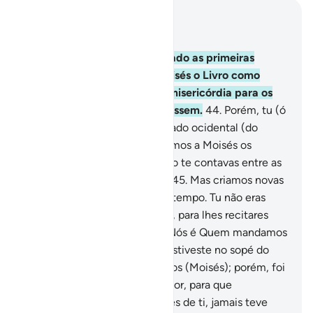
Leia no contexto
Capítulo 28, Página 390, Juz 20
43
.
Depois de termos aniquilado as primeiras
gerações, concedemos a Moisés o Livro como
discernimento, orientação emisericórdia para os
humanos, a fim de que refletissem.
44
.
Porém, tu (ó
Mohammad) não estavas do lado ocidental (do
monte Sinai) quando decretamos a Moisés os
mandamentos, nem tampouco te contavas entre as
testemunhas (de tal evento).
45
.
Mas criamos novas
gerações, que viveram muito tempo. Tu não eras
habitante entre os madianitas, para lhes recitares
osNossos versículos; porém, Nós é Quem mandamos
mensageiros.
46
.
Tampouco estiveste no sopé do
monte Sinai quando chamamos (Moisés); porém, foi
uma misericórdia do teu Senhor, para que
admoestes um povo que, antes de ti, jamais teve