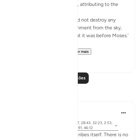
Abu Sa‘eed al-Khudri narrates, attributing to the
Prophet (saws):
'Allah, Blessed and Exalted, did not destroy any
nation with any form of punishment from the sky,
nor from the earth, except that it was before Moses.'
Then he recited:
And We gave Moses the ...
Ver mais
0
0
Leia mais lições
Reflexões
Khalid Bashir
há 6 anos
·
ayah 37:117, 7:145, 5:46, 11:17, 28:43, 32:23, 2:53,
Referência
40:53-54, 6:154, 5:43-44, 6:91, 46:12
The Qur'an is a book that describes itself. There is no