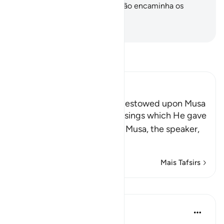
de Deus? Em verdade, Deus não encaminha os
iníquos.
-
Portuguese Translation( Samir )
Leia Tafsir
Ibn Kathir (Abridged)
The Blessings which Allah bestowed upon Musa
Allah tells us about the blessings which He gave
His servant and Messenger Musa, the speaker,
may the best
…
Leia mais
Mais Tafsirs
Lições
Prophetic Commentary
há 8 anos
·
Referência
ayah 28:43