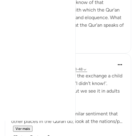
other book that I have read or know of that
describes itself in a manner with which the Qur'an
speaks of its own uniqueness and eloquence. What
is even more remarkable is that the Qur'an speaks of
yet ano...
Ver mais
6
0
Hana Alasry
há 6 anos
·
Referência
ayah 57:16, 28:43-48
I'm automatically reminded of the exchange a child
has when they get in trouble. 'I didn't know!'.
Displacing blame is childish but we see it in adults
too.
This set of verses echoes a similar sentiment that
other places in the Quran do; look at the nations/p...
Ver mais