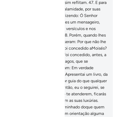
admoestador algum; quiçá, assim reflitam.
47
.
E para
que, quando os açoitar uma calamidade, por suas
más ações, não se escusem, dizendo: Ó Senhor
nosso, por quenão nos enviastes um mensageiro,
para que seguíssemos os Teus versículos e nos
contássemos entre os fiéis?
48
.
Porém, quando lhes
chegou de Nós a verdade, disseram: Por que não lhe
foi concedido o mesmo que foi concedido aMoisés?
- Não descreram eles no que foi concedido, antes, a
Moisés? Disseram: São dois magos, que se
ajudammutuamente! E disseram: Em verdade
negamos tudo!
49
.
Dize-lhes: Apresentai um livro, da
parte de Deus, que seja melhor guia do que qualquer
um destes (Alcorão e Tora); então, eu o seguirei, se
estiverdes certos.
50
.
E se não te atenderem, ficarás
sabendo, então, que só seguem as suas luxúrias.
Haverá alguém mais desencaminhado doque quem
segue sua concupiscência, sem orientação alguma