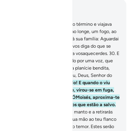
Leia no contexto
Capítulo 28, Página 389, Juz 20
29
.
E quando Moisés cumpriu o término e viajava
com a sua família, percebeu, ao longe, um fogo, ao
lado do monte (Sinai) e disse à sua família: Aguardai
aqui, porque vejo fogo. Quiçá vos diga do que se
trata ou traga umas brasas para vosaquecerdes.
30
.
E
quando lá chegou, foi chamado por uma voz, que
partia do lado direito do vale, a planície bendita,
junto à árvore: ÓMoisés, sou Eu, Deus, Senhor do
Universo!
31
.
Arroja teu cajado! E quando o viu
agitar-se como uma serpente, virou-se em fuga,
sem se voltar. (Foi-lhe dito): ÓMoisés, aproxima-te
e não temas, porque és um dos que estão a salvo.
32
.
Introduz a tua mão em teu manto e a retirarás
diáfana, imaculada; e junta a tua mão ao teu flanco
(o que te resguardará) contra o temor. Estes serão