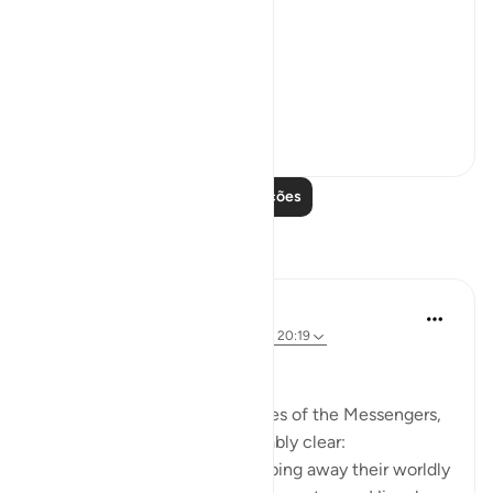
exited the city.
فَخَرَجَ مِنْهَا خَائِفًا يَتَرَقَّبُ ۖ
**So he left ...
Ver mais
36
2
Leia mais lições
Reflexões
Ali Ali
há 32 semanas
·
Referência
ayah 28:31, 20:19
Bismillāh.
When we reflect upon the lives of the Messengers,
one truth becomes unmistakably clear:
Allah ﷻ refines them by stripping away their worldly