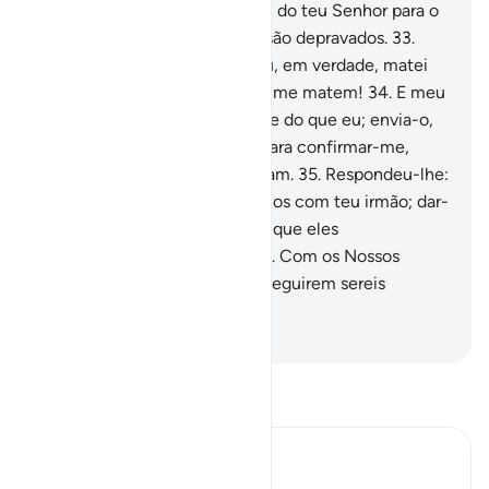
dois argumentos (irrefutáveis) do teu Senhor para o
Faraó, e seus chefes, porque são depravados.
33
.
Disse (Moisés): Ó Senhor meu, em verdade, matei
um homem deles e temo que me matem!
34
.
E meu
irmão, Aarão, é mais eloqüente do que eu; envia-o,
pois, comigo, como auxiliar, para confirmar-me,
porque temoque me desmintam.
35
.
Respondeu-lhe:
Em verdade, fortalecer-te-emos com teu irmão; dar-
vos-emos tal autoridade, para que eles
jamaispossam igualar-se a vós. Com os Nossos
sinais, vós e aqueles que vos seguirem sereis
vencedores.
-
Portuguese Translation( Samir )
Leia Tafsir
Ibn Kathir (Abridged)