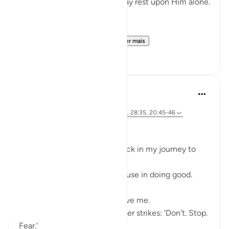
means, so that their hearts may rest upon Him alone.
In the depths of the night—
when fear clings to the s...
Ver mais
4
0
Ali Ali
há 46 semanas
·
Referência
ayah 28:31, 20:67-68, 26:62, 28:35, 20:45-46
Bismillāh
I’ve realized there is a roadblock in my journey to
Allah ﷻ—
Something that makes me pause in doing good.
My first thoughts often deceive me.
When I set out to act, a whisper strikes: 'Don’t. Stop.
Fear.'