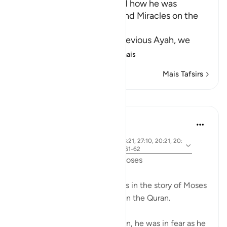
Musa's Return to Egypt and how he was
honored with the Mission and Miracles on the
Way
In the explanation of the previous Ayah, we
have already seen th
…
Leia mais
Mais Tafsirs
Lições
Ammar AlShukry
há 5 anos
·
ayah 28:31, 28:25, 28:33, 28:21, 27:10, 20:21, 20:
Referência
67-68, 26:21, 20:45-46, 26:61-62
Fear in the Quranic story of Moses
The word khawf (fear) appears in the story of Moses
more than any other prophet in the Quran.
After accidentally killing a man, he was in fear as he