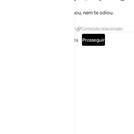
Que o teu Senhor não te abandonou, nem te odiou.
Tafsirs
Lições
Reflexões
Hadith
Conteúdo relacionado
Leia a surata completa
Prosseguir