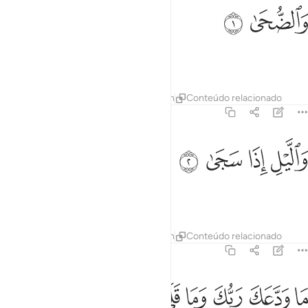
الضحى ١
ﱹ
ﱺ
َٱلضُّحَىٰ ١
Pelas horas da manhã,
Tafsirs
Lições
Reflexões
Hadith
Conteúdo relacionado
93:2
ﱻ
ﱼ
الليل اذا سجى ٢
ﱽ
ﱾ
َٱلَّيْلِ إِذَا سَجَىٰ ٢
E pela noite, quando é serena,
Tafsirs
Lições
Reflexões
Hadith
Conteúdo relacionado
93:3
ﱿ
ﲀ
ﲁ
ا ودعك ربك وما قلى ٣
ﲂ
ﲃ
ﲄ
َا وَدَّعَكَ رَبُّكَ وَمَا قَلَىٰ ٣