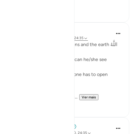
[ وقال أ...
Ver mais
5
1
Fadel Soliman
há 2 anos
·
Referência
surah 24 e ayah 24:35
Allah is the Light of the heavens and the earth اللَّهُ
نُورُ السَّمَاوَاتِ وَالأَرْضِ
One cannot see the light, nor can he/she see
without the light.
And even when there is light one has to open
his/her eyes in order to see.
Allah is the Light of the heave...
Ver mais
36
1
Tulayhah Tafsir Translations
há 3 anos
·
Referência
ayah 7:186, 24:40, 24:35