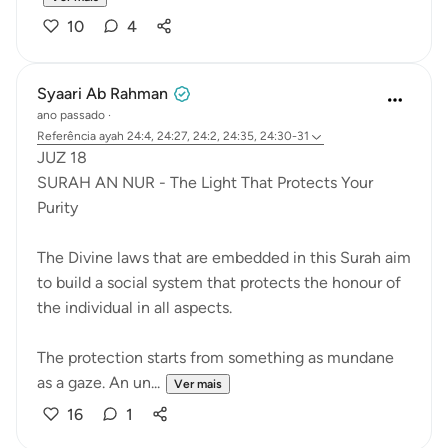
10
4
Syaari Ab Rahman
ano passado
·
Referência
ayah 24:4, 24:27, 24:2, 24:35, 24:30-31
JUZ 18
SURAH AN NUR - The Light That Protects Your
Purity
The Divine laws that are embedded in this Surah aim
to build a social system that protects the honour of
the individual in all aspects.
The protection starts from something as mundane
as a gaze. An un...
Ver mais
16
1