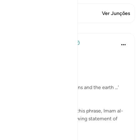
Este versículo tem 2 Junções
Ver Junções
Lições
Tulayhah Tafsir Translations
há 2 anos
·
Referência
ayah 24:35
In surah al-Nur, Allah says:
[ اللَّهُ نُورُ السَّمَاوَاتِ وَالْأَرْضِ]
'Allah is the light of the heavens and the earth ...'
[24:35]
In part of his commentary on this phrase, Imam al-
Baghawi mentioned the following statement of
some of the salaf: