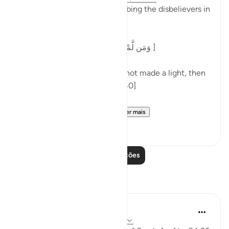
At the end of a parable describing the disbelievers in
surah al-Nur, Allah says:
[وَمَن لَّمْ يَجْعَلِ اللَّهُ لَهُ نُورًا فَمَا لَهُ مِن نُّورٍ ]
'And one for whom Allah has not made a light, then
there is no light for him.' [24:40]
Commenting on this in h...
Ver mais
5
0
Leia mais lições
Reflexões
aira Fatima
há 21 semanas
·
Referência
ayah 24:35