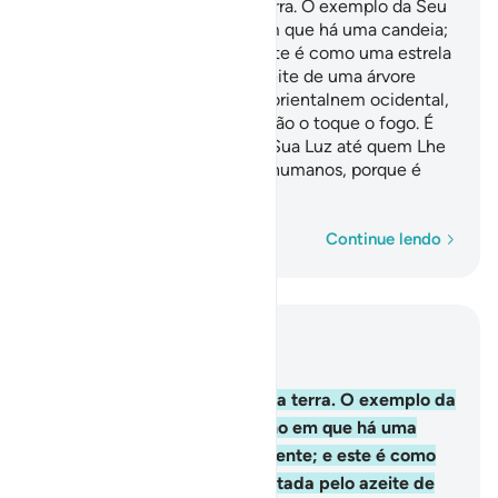
Deus é a Luz dos céus e da terra. O exemplo da Seu
Luz é como o de um nicho em que há uma candeia;
esta está numrecipiente; e este é como uma estrela
brilhante, alimentada pelo azeite de uma árvore
bendita, a oliveira, que não é orientalnem ocidental,
cujo azeite brilha, ainda que não o toque o fogo. É
luz sobre luz! Deus conduz a Sua Luz até quem Lhe
apraz. Deus dá exemplos aos humanos, porque é
Onisciente.
Palavra por palavra
Continue lendo
Leia no contexto
Capítulo 24, Página 354, Juz 18
35
.
Deus é a Luz dos céus e da terra. O exemplo da
Seu Luz é como o de um nicho em que há uma
candeia; esta está numrecipiente; e este é como
uma estrela brilhante, alimentada pelo azeite de