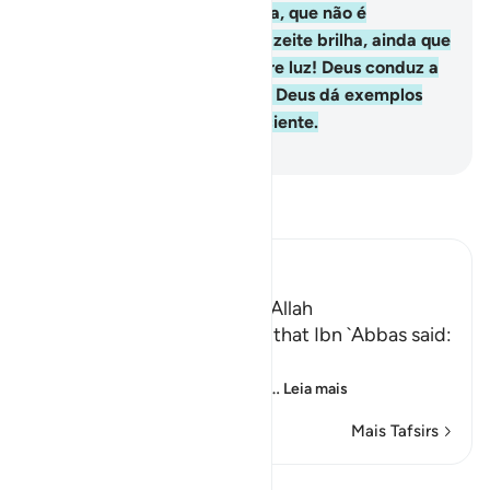
uma árvore bendita, a oliveira, que não é
orientalnem ocidental, cujo azeite brilha, ainda que
não o toque o fogo. É luz sobre luz! Deus conduz a
Sua Luz até quem Lhe apraz. Deus dá exemplos
aos humanos, porque é Onisciente.
-
Portuguese Translation( Samir )
Leia Tafsir
Ibn Kathir (Abridged)
The Parable of the Light of Allah
`Ali bin Abi Talhah reported that Ibn `Abbas said:
اللَّهُ نُورُ السَّمَـوَتِ وَالاٌّرْضِ
(Allah is the Light of the he
…
Leia mais
Mais Tafsirs
Ver Qiraat