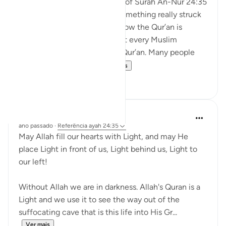
When I was reading the tafsir of Surah An-Nur 24:35
by Abd al-Rahman al-Sa’di, something really struck
me. It made me think about how the Qur’an is
everywhere around us. Almost every Muslim
household has a copy of the Qur’an. Many people
recite it every day. S...
Ver mais
11
1
Abigail Kauppila
ano passado
·
Referência
ayah 24:35
May Allah fill our hearts with Light, and may He
place Light in front of us, Light behind us, Light to
our left!
Without Allah we are in darkness. Allah's Quran is a
Light and we use it to see the way out of the
suffocating cave that is this life into His Gr...
Ver mais