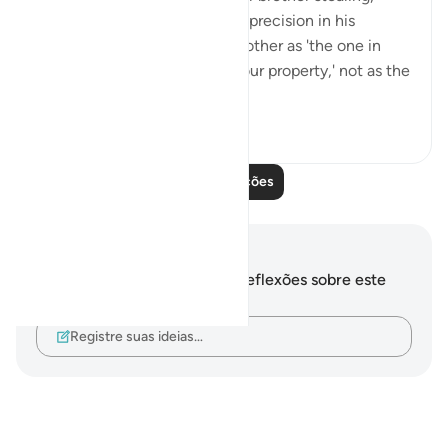
Yūsuf (as) exhibited care and precision in his
wording. He referred to his brother as 'the one in
whose possession we found our property,' not as the
one who ...
Ver mais
1
0
Leia mais lições
Anotações e reflexões
Você não tem anotações ou reflexões sobre este
versículo.
Registre suas ideias…