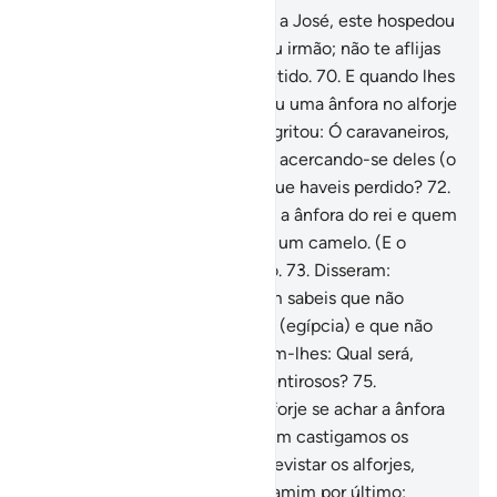
69
.
E quando se apresentaram a José, este hospedou
seu irmão e lhes disse: Sou teu irmão; não te aflijas
por tudo quantotenham cometido.
70
.
E quando lhes
forneceu as provisões, colocou uma ânfora no alforje
do seu irmão; logo um arauto gritou: Ó caravaneiros,
sois uns ladrões!
71
.
Disseram, acercando-se deles (o
arauto e os servos de José): Que haveis perdido?
72
.
Responderam-lhes: Perdemos a ânfora do rei e quem
a restituir receberá a carga de um camelo. (E o
arauto disse): E eugaranto isso.
73
.
Disseram:
Amparamo-nos em Deus! Bem sabeis que não
viemos para corromper a terra (egípcia) e que não
somosladrões!
74
.
Perguntaram-lhes: Qual será,
então, o castigo, se fordes mentirosos?
75
.
Responderam: Aquele cujo alforje se achar a ânfora
será retido como escravo; assim castigamos os
iníquos.
76
.
E começou ele a revistar os alforjes,
deixando o de seu irmão Benjamim por último;