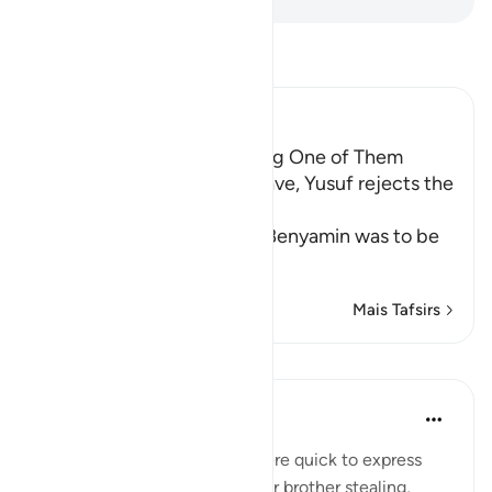
Leia Tafsir
Ibn Kathir (Abridged)
Yusuf's Brothers offer taking One of Them
instead of Binyamin as a Slave, Yusuf rejects the
Offer
When it was decided that Benyamin was to be
taken and
…
Leia mais
Mais Tafsirs
Lições
When the Stars Prostrated
há 5 anos
·
Referência
ayah 12:79
💭 Unlike his brothers who were quick to express
belief in the possibility of their brother stealing,