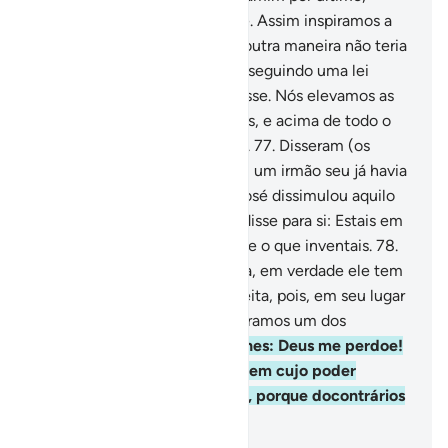
depois tirou-a do alforje deste. Assim inspiramos a
José esta argúcia, porque de outra maneira não teria
podido apoderar-se do irmão, seguindo uma lei
dorei, exceto se Deus o quisesse. Nós elevamos as
dignidades de quem queremos, e acima de todo o
conhecedor está oOnisciente.
77
.
Disseram (os
irmãos): Se Benjamim roubou, um irmão seu já havia
roubado antes dele! Porém, José dissimulou aquilo
enão se manifestou a eles, e disse para si: Estais em
pior situação; e Deus bem sabe o que inventais.
78
.
Disseram, então: Ó excelência, em verdade ele tem
um pai ancião respeitável; aceita, pois, em seu lugar
um de nós, porque te consideramos um dos
benfeitores.
79
.
Respondeu-lhes: Deus me perdoe!
Não reteremos senão aquele em cujo poder
encontrarmos a nossa ânfora, porque docontrários
seríamos iníquos.
-
Portuguese Translation( Samir )