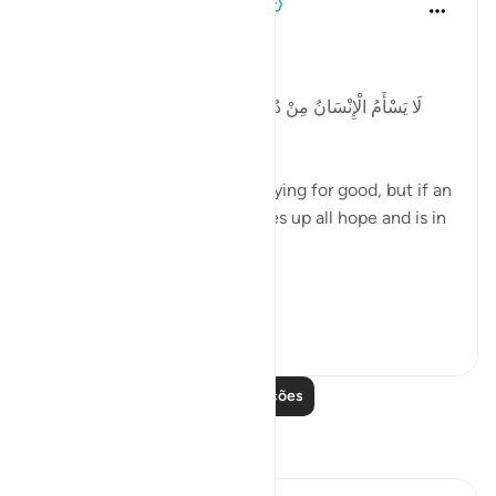
Tulayhah Tafsir Translations
há 5 anos
·
Referência
ayah 41:49
Allah says in surah al-Fussilat:
لَا يَسْأَمُ الْإِنْسَانُ مِنْ دُعَاءِ الْخَيْرِ وَإِنْ مَسَّهُ الشَّرُّ فَيَئُوسٌ
قَنُوطٌ
'Man does not get tired of praying for good, but if an
evil touches him, then he gives up all hope and is in
despair. ' [41:49]
In p...
Ver mais
3
0
Leia mais lições
Reflexões