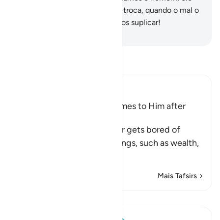
desdenha e se envaidece; em troca, quando o mal o
açoita, eis que não cessa deNos suplicar!
-
Portuguese Translation( Samir )
Leia Tafsir
Ibn Kathir (Abridged)
Man is fickle when Ease comes to Him after
Difficulty
Allah tells us that man never gets bored of
asking his Lord for good things, such as wealth,
phys
…
Leia mais
Mais Tafsirs
Lições