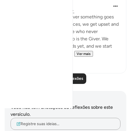
syed Mantsha khan
há 5 semanas
·
Referência
ayah 41:49
How often it happens: whenever something goes
against our desires or our choices, we get upset and
become ungrateful to the One who never
abandoned us, to the One who is the Giver. We
might not see the good it holds yet, and we start
being mean and surround ou...
Ver mais
19
1
Leia mais reflexões
Anotações e reflexões
Você não tem anotações ou reflexões sobre este
versículo.
Registre suas ideias…