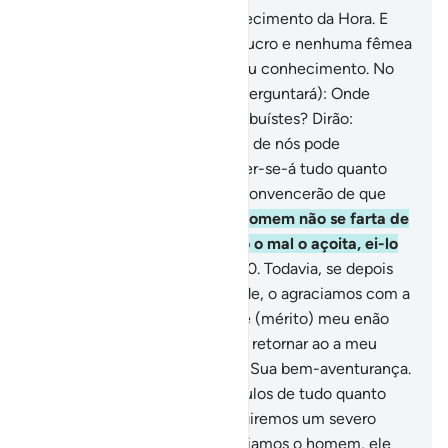
47
.
Só a Ele concerne o conhecimento da Hora. E
nenhum fruto sai do seu invólucro e nenhuma fêmea
fica prenhe ou gera, sem o Seu conhecimento. No
dia em que Ele os convoca, (perguntará): Onde
estão os parceiros que Me atribuístes? Dirão:
Asseguramos-Te que nenhum de nós pode
testemunhar!
48
.
E desvanecer-se-á tudo quanto
haviam invocado antes, e se convencerão de que
não terão escapatória.
49
.
O homem não se farta de
implorar o bem; mas, quando o mal o açoita, ei-lo
desesperado, desalentado.
50
.
Todavia, se depois
de tê-lo açoitado a adversidade, o agraciamos com a
Nossa misericórdia, dirá: Isto é (mérito) meu enão
creio que a Hora chegue; e se retornar ao a meu
Senhor, certamente obterei a Sua bem-aventurança.
Porém, inteiraremosos incrédulos de tudo quanto
tiverem cometido e lhes infligiremos um severo
castigo.
51
.
Mas quando agraciamos o homem, ele