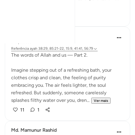
change anybody.
28
2
Fariha Guncha
ano passado
·
Referência
ayah 38:29, 85:21-22, 15:9, 41:41, 56:79
The words of Allah and us — Part 2.
Imagine stepping out of a refreshing bath, your
clothes crisp and clean, the feeling of purity
embracing you. The air feels lighter, the soul
refreshed. But suddenly, someone carelessly
splashes filthy water over you, dren...
Ver mais
11
1
Md. Mamunur Rashid