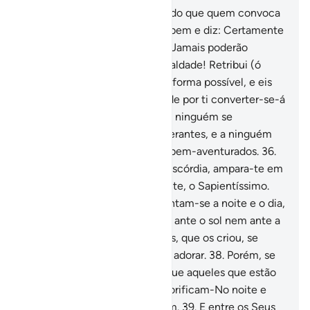
33
.
E quem é mais eloqüente do que quem convoca
(os demais) a Deus, pratica o bem e diz: Certamente
sou um dosmuçulmanos?
34
.
Jamais poderão
equiparar-se a bondade e a maldade! Retribui (ó
Mohammad) o mal da melhor forma possível, e eis
queaquele que nutria inimizade por ti converter-se-á
em íntimo amigo!
35
.
Porém a ninguém se
concederá isso, senão aos tolerantes, e a ninguém
se concederá isso, senão aos bem-aventurados.
36
.
Quando Satanás te incitar à discórdia, ampara-te em
Deus, porque Ele é o Oniouvinte, o Sapientíssimo.
37
.
E, entre os Seus sinais, contam-se a noite e o dia,
o sol e a lua. Não vos prostreis ante o sol nem ante a
lua, masprostrai-vos ante Deus, que os criou, se
realmente é a Ele que quereis adorar.
38
.
Porém, se
se ensoberbecerem, saibam que aqueles que estão
na presença do teu Senhor glorificam-No noite e
dia, semcontudo se enfadarem.
39
.
E entre os Seus