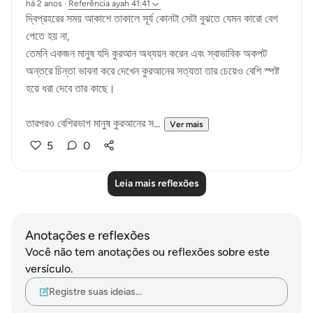
há 2 anos
·
Referência
ayah 41:41
দ্বিপ্রহরের সময় আকাশে তাকালে সূর্য‌ কোনটা সেটা বুঝতে যেমন কারো বেগ
পেতে হয় না,
তেমনি একজন মানুষ যদি কুরআন অধ্যয়ন করেন এবং স্বাভাবিক অকপট
অন্তরে চিন্তা ভাবনা করে দেখেন কুরআনের সত্যতা তার চেয়েও বেশি স্পষ্ট
হয়ে ধরা দেবে তার কাছে।
তারপরও বেশিরভাগ মানুষ কুরআনের স...
Ver mais
5
0
Leia mais reflexões
Anotações e reflexões
Você não tem anotações ou reflexões sobre este
versículo.
Registre suas ideias…