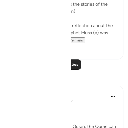
Qur’an when Allah (SWT) tells the stories of the
Prophets (peace be upon them).
The scholars share a beautiful reflection about the
story of Prophet Musa (a). Prophet Musa (a) was
born in the time of a ruthl...
Ver mais
28
2
Leia mais lições
Reflexões
Mohammad Elshinawy
há 32 semanas
·
Referência
ayah 41:41
Postado em
Changed by the Quran
Mightier than mountains…
While nobody can change the Quran, the Quran can