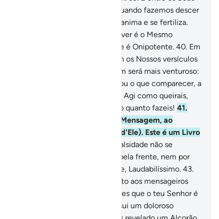
sinais está a terra árida; mas quando fazemos descer
a água sobre ela, eis que se reanima e se fertiliza.
Certamente, quem az faz reviver é o Mesmo
Vivificador dos mortos, porque é Onipotente.
40
.
Em
verdade, aqueles que negarem os Nossos versículos
não se ocultarão de Nós. Quem será mais venturoso:
o que forprecipitado no fogo ou o que comparecer, a
salvo, no Dia da Ressurreição? Agi como queirais,
mas sabei que Ele bem vêtudo quanto fazeis!
41
.
Aqueles que degenerarem a Mensagem, ao
recebê-la, (não se ocultarão d'Ele). Este é um Livro
veraz por excelência.
42
.
A falsidade não se
aproxima dele (o Livro), nem pela frente, nem por
trás; é a revelação do Prudente, Laudabilíssimo.
43
.
Tudo quanto te dizem já foi dito aos mensageiros
que te precederam. Saibam eles que o teu Senhor é
Indulgente, maistambém possui um doloroso
castigo.
44
.
E se houvéssemos revelado um Alcorão