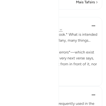
Mais Tafsirs
Lições
Mohammad Elshinawy
ano passado
·
Referência
ayah 41:41-42
*And it is certainly a Mighty Book.* What is intended
by the Quran being mighty? Many, many things…
It is *mightier than to include errors*—which exist
in every work of man—as the very next verse says,
'Falsehood cannot approach it from in front of it, nor
f...
Ver mais
20
8
Abdul Nasir Jangda
há 5 anos
·
Referência
ayah 41:41-42
The Name, 'Al Azeez' is very frequently used in the