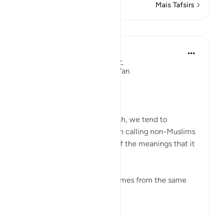
Mais Tafsirs
Lições
Ola Shoubaki
há 3 anos
·
Referência
ayah 41:33, 5:9
Linguistic Gems from the Qur'an
Day Ten: Dawah
When we hear the word dawah, we tend to
automatically associate it with calling non-Muslims
to Islam. But this is only one of the meanings that it
can bear.
Linguistically, دعوة da’wah comes from the same
ro...
Ver mais
0
0