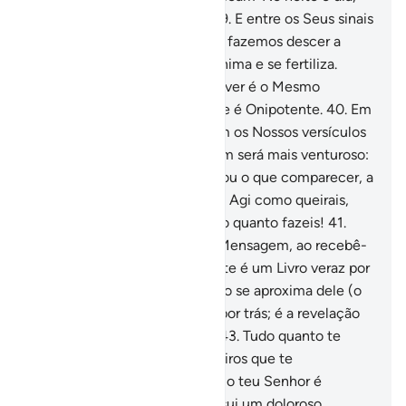
semcontudo se enfadarem.
39
.
E entre os Seus sinais
está a terra árida; mas quando fazemos descer a
água sobre ela, eis que se reanima e se fertiliza.
Certamente, quem az faz reviver é o Mesmo
Vivificador dos mortos, porque é Onipotente.
40
.
Em
verdade, aqueles que negarem os Nossos versículos
não se ocultarão de Nós. Quem será mais venturoso:
o que forprecipitado no fogo ou o que comparecer, a
salvo, no Dia da Ressurreição? Agi como queirais,
mas sabei que Ele bem vêtudo quanto fazeis!
41
.
Aqueles que degenerarem a Mensagem, ao recebê-
la, (não se ocultarão d'Ele). Este é um Livro veraz por
excelência.
42
.
A falsidade não se aproxima dele (o
Livro), nem pela frente, nem por trás; é a revelação
do Prudente, Laudabilíssimo.
43
.
Tudo quanto te
dizem já foi dito aos mensageiros que te
precederam. Saibam eles que o teu Senhor é
Indulgente, maistambém possui um doloroso