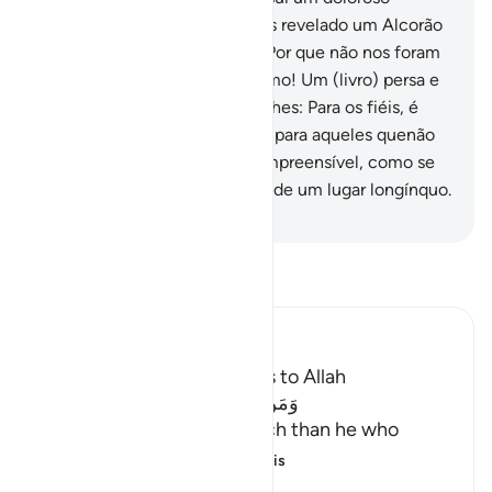
castigo.
44
.
E se houvéssemos revelado um Alcorão
em língua persa, teriam dito: Por que não nos foram
detalhados os versículos? Como! Um (livro) persa e
um (Mensageiro) árabe? Diz-lhes: Para os fiéis, é
orientação e bálsamo; porém, para aqueles quenão
crêem e estão surdos, é incompreensível, como se
fossem chamados (para algo) de um lugar longínquo.
-
Portuguese Translation( Samir )
Leia Tafsir
Ibn Kathir (Abridged)
The Virtue of calling Others to Allah
وَمَنْ أَحْسَنُ قَوْلاً مِّمَّن دَعَآ إِلَى اللَّهِ
(And who is better in speech than he who
invites to Allah,) me
…
Leia mais