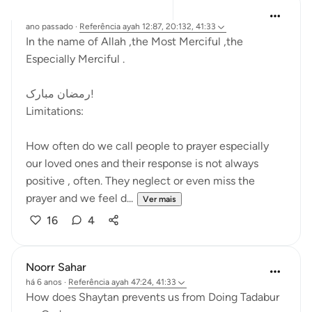
Khadejah Mehmood
ano passado
·
Referência
ayah 12:87, 20:132, 41:33
In the name of Allah ,the Most Merciful ,the
Especially Merciful .
رمضان مبارک!
Limitations:
How often do we call people to prayer especially
our loved ones and their response is not always
positive , often. They neglect or even miss the
prayer and we feel d...
Ver mais
16
4
Noorr Sahar
há 6 anos
·
Referência
ayah 47:24, 41:33
How does Shaytan prevents us from Doing Tadabur