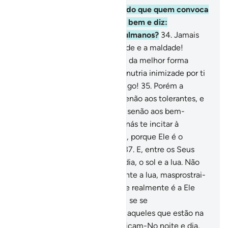
33
.
E quem é mais eloqüente do que quem convoca
(os demais) a Deus, pratica o bem e diz:
Certamente sou um dosmuçulmanos?
34
.
Jamais
poderão equiparar-se a bondade e a maldade!
Retribui (ó Mohammad) o mal da melhor forma
possível, e eis queaquele que nutria inimizade por ti
converter-se-á em íntimo amigo!
35
.
Porém a
ninguém se concederá isso, senão aos tolerantes, e
a ninguém se concederá isso, senão aos bem-
aventurados.
36
.
Quando Satanás te incitar à
discórdia, ampara-te em Deus, porque Ele é o
Oniouvinte, o Sapientíssimo.
37
.
E, entre os Seus
sinais, contam-se a noite e o dia, o sol e a lua. Não
vos prostreis ante o sol nem ante a lua, masprostrai-
vos ante Deus, que os criou, se realmente é a Ele
que quereis adorar.
38
.
Porém, se se
ensoberbecerem, saibam que aqueles que estão na
presença do teu Senhor glorificam-No noite e dia,