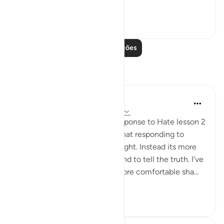
better an...
Ver mais
21
2
Leia mais lições
Reflexões
Fatima Shahbaz
há 33 semanas
·
Referência
ayah 41:33
After reading Faith Based Response to Hate lesson 2
on the Quran.com I realized that responding to
hatred isn't to prove you are right. Instead its more
of a defending your religion and to tell the truth. I've
noticed as I got older I feel more comfortable sha...
Ver mais
11
2