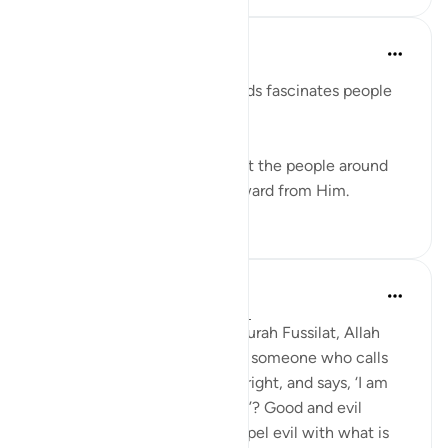
Azem Qasim Masharqa
há 6 anos
·
Referência
ayah 41:33
The power and beauty of words fascinates people
and captures their hearts.
Speak with kindness to attract the people around
you to Allah, and seek the reward from Him.
5
0
Abdul Nasir Jangda
há 4 anos
·
Referência
ayah 41:33-34
In the twenty-fourth juz’, in Surah Fussilat, Allah
says: 'Who speaks better than someone who calls
people to Allah, does what is right, and says, ‘I am
one of those devoted to Allah’? Good and evil
cannot be equal. [Prophet], repel evil with what is