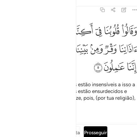
Tafsirs
Lições
Reflexões
41:5
ﱘ
ﱙ
ﱚ
ﱛ
ﱜ
ﱝ
ﱞ
ﱟ
قالوا قلوبنا في اكنة مما تدعونا اليه وفي اذاننا وقر ومن بيننا وبينك حج
َقَالُوا۟ قُلُوبُنَا فِىٓ أَكِنَّةٍۢ مِّمَّا تَدْعُونَآ إِلَيْهِ وَفِىٓ ءَاذَانِنَا وَقْرٌۭ وَمِنۢ بَيْنِ
ﱠ
ﱡ
ﱢ
ﱣ
ﱤ
ﱥ
ﱦ
ﱧ
ﱨ
ﱩ
E afirmaram: Os nossos corações estão insensíveis a isso a
que nos incitas; os nosso ouvidos estão ensurdecidos e
entretu e nós, há uma barreira. Faze, pois, (por tua religião),
que nós faremos (pela nossa)!
Tafsirs
Lições
Reflexões
Leia a surata completa
Prosseguir