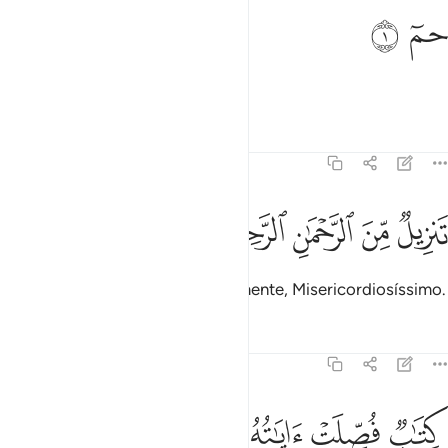
م ١
ﱁ
ﱂ
مٓ ١
Ha, Mim.
Tafsirs
Lições
Reflexões
41:2
ﱃ
ﱄ
ﱅ
نزيل من الرحمان الرحيم ٢
ﱆ
ﱇ
َنزِيلٌۭ مِّنَ ٱلرَّحْمَـٰنِ ٱلرَّحِيمِ ٢
(Eis aqui) uma revelação do Clemente, Misericordiosíssimo.
Tafsirs
Lições
Reflexões
41:3
ﱈ
ﱉ
ﱊ
تاب فصلت اياته قرانا عربيا لقوم يعلمون ٣
ﱋ
ﱌ
ﱍ
ِتَـٰبٌۭ فُصِّلَتْ ءَايَـٰتُهُۥ قُرْءَانًا عَرَبِيًّۭا لِّقَوْمٍۢ يَعْلَمُونَ ٣