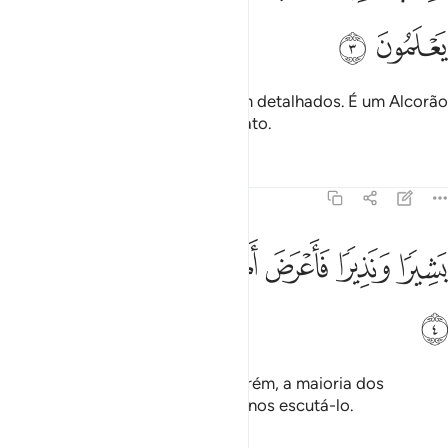
ﱎ
ﱏ
É um Livro cujos versículos foram detalhados. É um Alcorão
árabe destinado a um povo sensato.
Tafsirs
Lições
Reflexões
41:4
ﱐ
ﱑ
ﱒ
ﱓ
شيرا ونذيرا فاعرض اكثرهم فهم لا يسمعون ٤
ﱔ
ﱕ
ﱖ
َشِيرًۭا وَنَذِيرًۭا فَأَعْرَضَ أَكْثَرُهُمْ فَهُمْ لَا يَسْمَعُونَ ٤
ﱗ
É alvissareiro e admoestador; porém, a maioria dos
humanos o desdenha, sem ao menos escutá-lo.