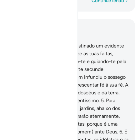
Palavra por palavra
Continue lendo
Leia no contexto
Capítulo 48, Página 512, Juz 26
1
.
Em verdade, temos te predestinado um evidente
triunfo,
2
.
Para que Deus perdoe as tuas faltas,
passadas e futuras, agraciando-te e guiando-te pela
senda reta.
3
.
E para que Deus te secunde
poderosamente.
4
.
Ele foi Quem infundiu o sossego
nos corações dos fiéis para acrescentar fé à sua fé. A
Deus pertencem os exércitos doscéus e da terra,
porque Deus é Prudente, Sapientíssimo.
5
.
Para
introduzir os fiéis e as fiéis em jardins, abaixo dos
quais correm os rios, onde morarão eternamente,
bem comoabsolver-lhes as faltas, porque é uma
magnífica conquista (para o homem) ante Deus.
6
.
É
castigar os hipócritas e as hipócritas, os idólatras e as