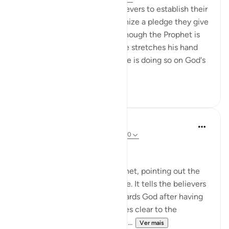
The Prophet came to the believers to establish their
bond with God, and to solemnize a pledge they give
to Him that continues even though the Prophet is
no longer with them. When he stretches his hand
out to accept their pledges, he is doing so on God's
behalf...
Ver mais
0
0
In the Shade of the Quran
há 31 semanas
·
Referência
ayah 48:8-10
The Promise and the Reward
The surah addresses the Prophet, pointing out the
Prophet's role and its objective. It tells the believers
about the believers' duty towards God after having
received His message. It makes clear to the
believers that the pledges the...
Ver mais