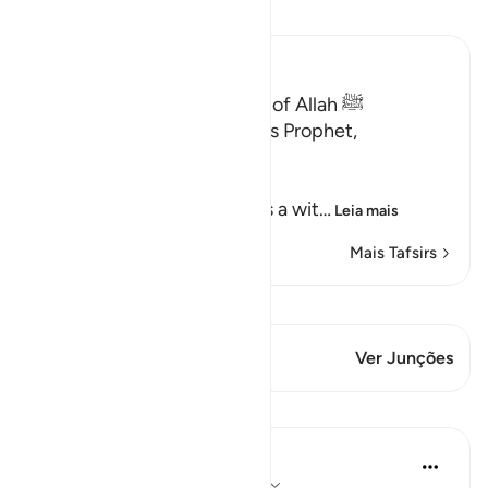
Leia Tafsir
Ibn Kathir (Abridged)
Qualities of the Messenger of Allah ﷺ
Allah the Exalted says to His Prophet,
Muhammad ﷺ,
إِنَّآ أَرْسَلْنَـكَ شَاهِداً
(Verily, We have sent you as a wit
…
Leia mais
Mais Tafsirs
Ver Qiraat
Este versículo tem 2 Junções
Ver Junções
Lições
In the Shade of the Quran
há 31 semanas
·
Referência
ayah 48:10