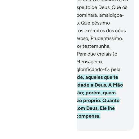
idólatras que pensam mal a respeito de Deus. Que os
açoite avicissitude! Deus os abominará, amaldiçoá-
los-á e lhes destinará o inferno. Que péssimo
destino!
7
.
A Deus pertencem os exércitos dos céus
e da terra, porque Deus é Poderoso, Prudentíssimo.
8
.
Em verdade, enviamos-te por testemunha,
alvissareiro e admoestador,
9
.
Para que creiais (ó
humanos) em Deus e no Seu Mensageiro,
socorrendo-O, honrando-O e glorificando-O, pela
manhã e àtarde.
10
.
Em verdade, aqueles que te
juram fidelidade, juram fidelidade a Deus. A Mão
de Deus está sobre as suas mão; porém, quem
perjurar, perjurará em prejuízo próprio. Quanto
àquele que cumprir o pacto com Deus, Ele lhe
concederá umamagnífica recompensa.
-
Portuguese Translation( Samir )