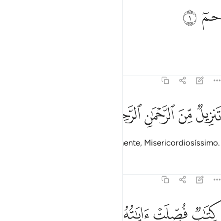
م ١
ﱁ
ﱂ
مٓ ١
Ha, Mim.
Tafsirs
Lições
Reflexões
41:2
ﱃ
ﱄ
ﱅ
نزيل من الرحمان الرحيم ٢
ﱆ
ﱇ
َنزِيلٌۭ مِّنَ ٱلرَّحْمَـٰنِ ٱلرَّحِيمِ ٢
(Eis aqui) uma revelação do Clemente, Misericordiosíssimo.
Tafsirs
Lições
Reflexões
41:3
ﱈ
ﱉ
ﱊ
تاب فصلت اياته قرانا عربيا لقوم يعلمون ٣
ﱋ
ﱌ
ﱍ
ِتَـٰبٌۭ فُصِّلَتْ ءَايَـٰتُهُۥ قُرْءَانًا عَرَبِيًّۭا لِّقَوْمٍۢ يَعْلَمُونَ ٣