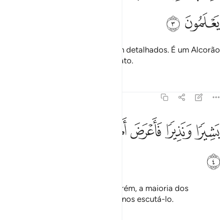
ﱎ
ﱏ
É um Livro cujos versículos foram detalhados. É um Alcorão
árabe destinado a um povo sensato.
Tafsirs
Lições
Reflexões
41:4
ﱐ
ﱑ
ﱒ
ﱓ
شيرا ونذيرا فاعرض اكثرهم فهم لا يسمعون ٤
ﱔ
ﱕ
ﱖ
َشِيرًۭا وَنَذِيرًۭا فَأَعْرَضَ أَكْثَرُهُمْ فَهُمْ لَا يَسْمَعُونَ ٤
ﱗ
É alvissareiro e admoestador; porém, a maioria dos
humanos o desdenha, sem ao menos escutá-lo.