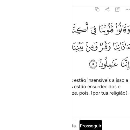
Tafsirs
Lições
Reflexões
41:5
ﱘ
ﱙ
ﱚ
ﱛ
ﱜ
ﱝ
ﱞ
ﱟ
قالوا قلوبنا في اكنة مما تدعونا اليه وفي اذاننا وقر ومن بيننا وبينك حج
َقَالُوا۟ قُلُوبُنَا فِىٓ أَكِنَّةٍۢ مِّمَّا تَدْعُونَآ إِلَيْهِ وَفِىٓ ءَاذَانِنَا وَقْرٌۭ وَمِنۢ بَيْنِ
ﱠ
ﱡ
ﱢ
ﱣ
ﱤ
ﱥ
ﱦ
ﱧ
ﱨ
ﱩ
E afirmaram: Os nossos corações estão insensíveis a isso a
que nos incitas; os nosso ouvidos estão ensurdecidos e
entretu e nós, há uma barreira. Faze, pois, (por tua religião),
que nós faremos (pela nossa)!
Tafsirs
Lições
Reflexões
Leia a surata completa
Prosseguir