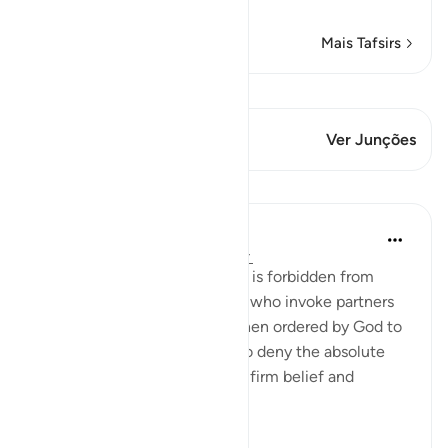
that testify an
…
Leia mais
Mais Tafsirs
Ver Qiraat
Este versículo tem 1 Junções
Ver Junções
Lições
In the Shade of the Quran
há 31 semanas
·
Referência
ayah 6:57
After stating that the Prophet is forbidden from
following the whims of those who invoke partners
besides God, the Prophet is then ordered by God to
declare to those idolaters who deny the absolute
oneness of their Lord his own firm belief and
unshakable convi...
Ver mais
0
0