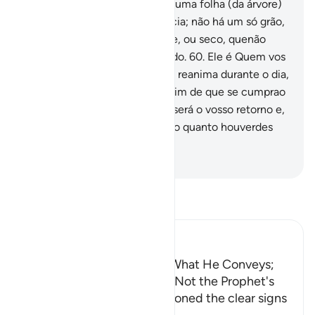
há na terra e no mar; e nãocai uma folha (da árvore)
sem que Ele disso tenha ciência; não há um só grão,
no seio da terra, ou nada verde, ou seco, quenão
esteja registrado no Livro lúcido.
60
.
Ele é Quem vos
recolhe, durante o sono, e vos reanima durante o dia,
bem sabendo o que fazeis, a fim de que se cumprao
período prefixado; logo, a Ele será o vosso retorno e,
então, Ele vos inteirará de tudo quanto houverdes
feito.
-
Portuguese Translation( Samir )
Leia Tafsir
Ibn Kathir (Abridged)
The Prophet Understands What He Conveys;
Torment is in Allah's Hands Not the Prophet's
Allah says, just as We mentioned the clear signs