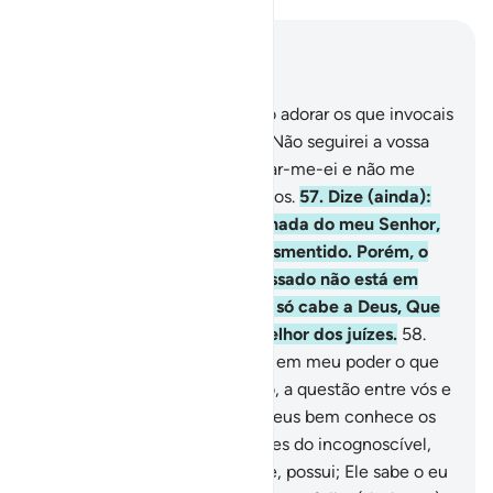
Leia no contexto
Capítulo 6, Página 134, Juz 7
56
.
Dize: Tem-me sido vedado adorar os que invocais
em vez de Deus. Dize (mais): Não seguirei a vossa
luxúria; porque eo fizer, desviar-me-ei e não me
contarei entre os encaminhados.
57
.
Dize (ainda):
Atenho-me à Evidência emanada do meu Senhor,
não obstante vós a terdes desmentido. Porém, o
quepretendeis que seja apressado não está em
meu poder; sabei que o juízo só cabe a Deus, Que
dita a verdade, porque é omelhor dos juízes.
58
.
Dize (outra vez): Se estivesse em meu poder o que
pretendeis que seja apressado, a questão entre vós e
mim já estariadecidida, pois Deus bem conhece os
iníquos.
59
.
Ele possui as chaves do incognoscível,
coisa que ninguém, além d'Ele, possui; Ele sabe o eu