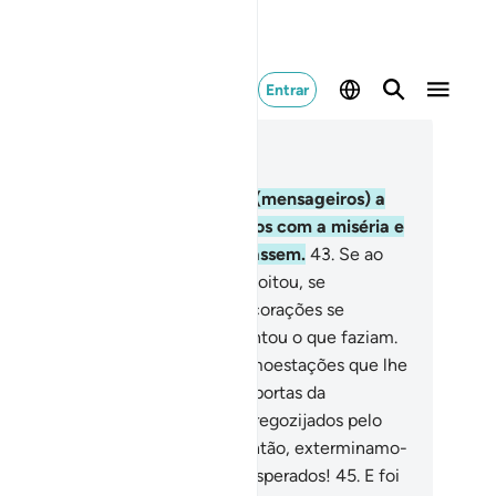
Entrar
ia no contexto
ítulo 6, Página 132, Juz 7
.
Antes de ti, havíamos enviado (mensageiros) a
tras raças, as quais atormentamos com a miséria e
adversidade, paraque se humilhassem.
43
.
Se ao
nos, quando Nosso castigo os açoitou, se
milhassem... Não obstante, seus corações se
dureceram e Satanáslhes abrilhantou o que faziam.
.
Mas quando esqueceram as admoestações que lhe
ham sido feitas, abrimos-lhes as portas da
osperidade, até que sesentissem regozijados pelo
to de haverem sido agraciados; então, exterminamo-
s subitamente e, ei-los agoradesesperados!
45
.
E foi