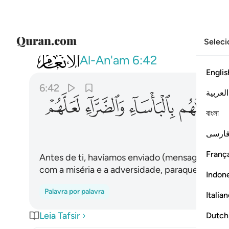
Seleci
006
ولقد ارسلنا الى امم من قبلك فاخذناهم
Al-An'am
6:42
Englis
6:42
العربية
ﲲ
ﲳ
ﲴ
ﲵ
বাংলা
ارسی
França
Antes de ti, havíamos enviado (mensageiros) a
com a miséria e a adversidade, paraque se hum
Indon
Palavra por palavra
Italia
Leia Tafsir
Dutch