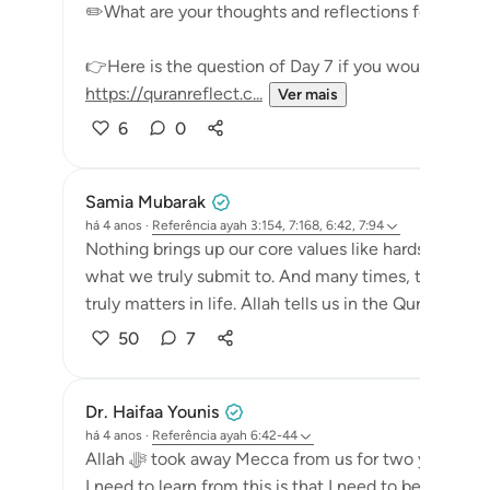
✏️What are your thoughts and reflections for today
👉Here is the question of Day 7 if you would like to
https://quranreflect.c...
Ver mais
6
0
Samia Mubarak
há 4 anos
·
Referência
ayah 3:154, 7:168, 6:42, 7:94
Nothing brings up our core values like hardships do.
what we truly submit to. And many times, they are th
truly matters in life. Allah tells us in the Quran that p
50
7
Dr. Haifaa Younis
há 4 anos
·
Referência
ayah 6:42-44
Allah ﷻ took away Mecca from us for two years, and now He ﷻ gave it back again. The lesson
I need to learn from this is that I need to be grateful. My r