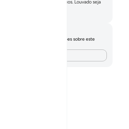
terminado até ao último dos iníquos. Louvado seja
us, Senhor do Universo!
rtuguese Translation( Samir )
otações e reflexões
cê não tem anotações ou reflexões sobre este
sículo.
Registre suas ideias…