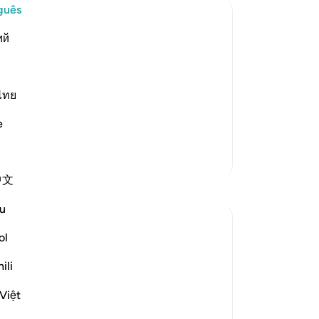
ex
guês
De
ий
-
Po
nt and Distress
s creatures and none can resist His
e is the One Who has no partners, Who
An
s. Allah said,
ไทย
Vo
ver
e
Mais Tafsirs
中文
u
ol
ili
Việt