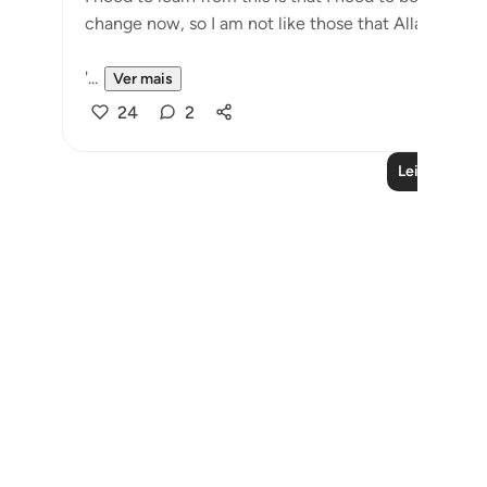
change now,
'...
Ver mais
24
2
Leia mais liç
Notes
placeholders
close