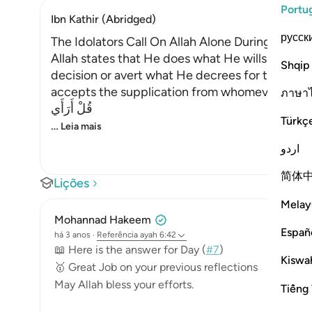
Portu
Ibn Kathir (Abridged)
русск
The Idolators Call On Allah Alone During Torme
Allah states that He does what He wills with Hi
Shqip
decision or avert what He decrees for them. H
accepts the supplication from whomever He will
ภาษา
قُلْ أَرَأَي
Türkç
…
Leia mais
اردو
简体
Lições
Melay
Mohannad Hakeem
Españ
há 3 anos
·
Referência
ayah 6:42
📖 Here is the answer for Day (
#7
)
Kiswah
🥇 Great Job on your previous reflections
May Allah bless your efforts.
Tiếng 