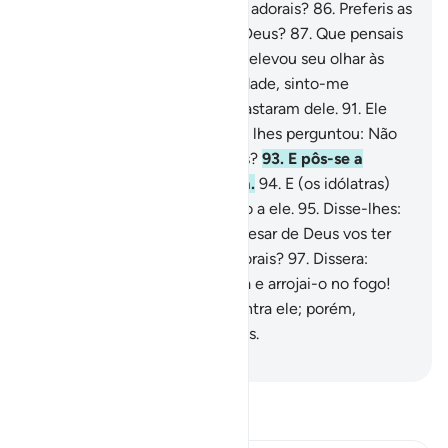
e ao seu povo: Que é isso que adorais?
86
.
Preferis as
falsas divindades, em vez de Deus?
87
.
Que pensais
do Senhor do Universo?
88
.
E elevou seu olhar às
estrelas,
89
.
Dizendo: Em verdade, sinto-me
enfermo!
90
.
Então eles se afastaram dele.
91
.
Ele
virou-se para os ídolos deles e lhes perguntou: Não
comeis?
92
.
Por que não falais?
93
.
E pôs-se a
destruí-los com a mão direita.
94
.
E (os idólatras)
regressaram, apressados, junto a ele.
95
.
Disse-lhes:
Adorais o que esculpis,
96
.
Apesar de Deus vos ter
criado, bem como o que elaborais?
97
.
Dissera:
Preparai para ele uma fogueira e arrojai-o no fogo!
98
.
E intentaram conspirar contra ele; porém,
fizemo-los os mais humilhados.
-
Portuguese Translation( Samir )
Leia Tafsir