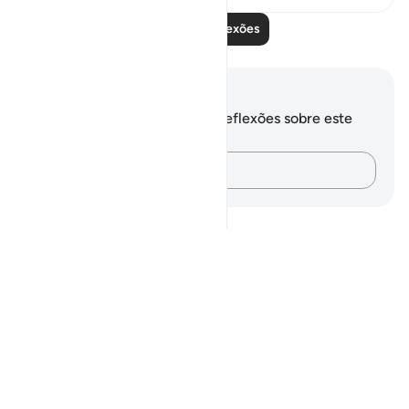
Leia mais reflexões
Anotações e reflexões
Você não tem anotações ou reflexões sobre este
versículo.
Registre suas ideias…
Notes
placeholders
close