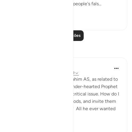
Abraham went straight to his people's fals...
Ver mais
0
0
Leia mais lições
Reflexões
Hammad Fahim
ano passado
·
Referência
ayah 37:84-99
When we study the life of Ibrahim AS, as related to
us by Allah SWT, we find a tender-hearted Prophet
who is concerned about one critical issue. How do I
get people to abandon false gods, and invite them
to the worship of Allah alone? All he ever wanted
was f...
Ver mais
24
5