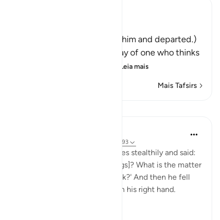
Ibn Kathir (Abridged)
فَتَوَلَّوْاْ عَنْهُ مُدْبِرِينَ
(So they turned away from him and departed.)
Qatadah said, "The Arabs say of one who thinks
deeply that he is looking
…
Leia mais
Mais Tafsirs
Lições
In the Shade of the Quran
há 31 semanas
·
Referência
ayah 37:91-93
He then approached the deities stealthily and said:
'Will you not eat [your offerings]? What is the matter
with you that you do not speak?' And then he fell
upon them, smiting them with his right hand.
(Verses 91-93)