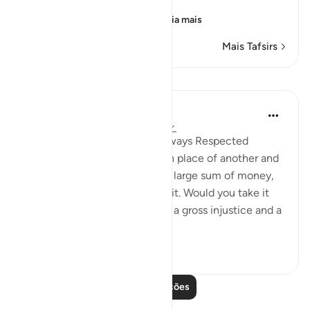
the Ayah,
يَـأَيُّهَا الَّذِينَ ءَامَنُواْ لاَ يَحِلُّ لَ
…
Leia mais
Mais Tafsirs
Lições
In the Shade of the Quran
há 31 semanas
·
Referência
ayah 4:20
Marriage Conditions to Be Always Respected
If you wish to take one wife in place of another and
you have given the first one a large sum of money,
do not take away anything of it. Would you take it
away though that constitutes a gross injustice and a
manifest ...
Ver mais
1
0
Leia mais lições