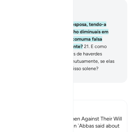
Leia no contexto
Capítulo 4, Página 81, Juz 4
20
.
Se desejardes trocar da esposa, tendo-a
dotado com um quintal, não lho diminuais em
nada. Tomá-lo-íeis de volta, comuma falsa
imputação e um delito flagrante?
21
.
E como
podeis tomá-lo de volta depois de haverdes
convivido com elas íntima e mutuamente, se elas
tiveram, de vós, um compromisso solene?
-
Portuguese Translation( Samir )
Leia Tafsir
Ibn Kathir (Abridged)
Meaning of `Inheriting Women Against Their Will
Al-Bukhari recorded that Ibn `Abbas said about