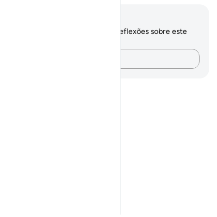
Anotações e reflexões
Você não tem anotações ou reflexões sobre este
versículo.
Registre suas ideias…
Notes
placeholders
close