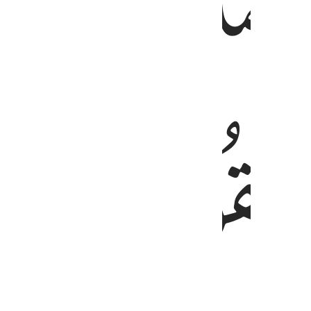
ﱏ
ﱐ
ﱔ
ﱕ