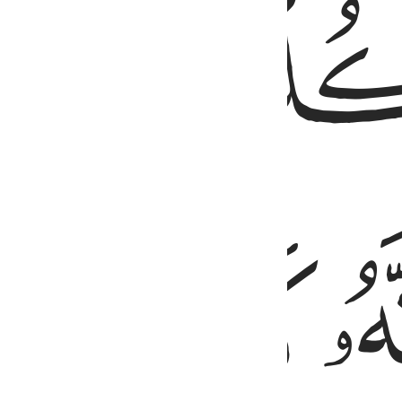
ﱫ
ﱰ
ﱱ
ﱲ