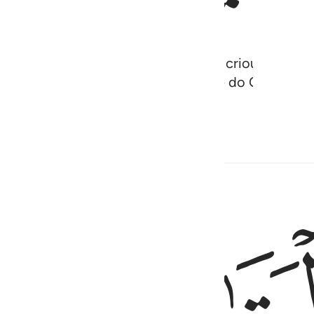
que vos criou de um só ser, do qual criou a sua c
 mulheres. Temei a Deus, em nome do Qual exigis
, porque Deus é vosso Observador.
Hadith
Conteúdo relacionado
ﱢﱣ
تاكلوا اموالهم الى اموالكم انه كان حوبا كبيرا ٢
بِٱلطَّيِّبِ ۖ وَلَا تَأْكُلُوٓا۟ أَمْوَٰلَهُمْ إِلَىٰٓ أَمْوَٰلِكُمْ ۚ إِنَّهُۥ كَانَ حُوبًۭا كَبِيرًۭا ٢