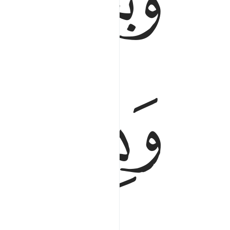
ﱍ
ﱎ
ﱑﱒ
ﱓ