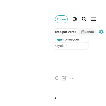
Entrar
Verso por verso
Lendo
informações
Ouvir
Tradução
: Samir El-Hayek
يا ايها الناس اتقوا ربكم الذي خلقكم من نفس واحدة
يَـٰٓأَيُّهَا ٱلنَّاسُ ٱتَّقُوا۟ رَبَّكُمُ ٱلَّذِى خَلَقَكُم مِّن نَّ