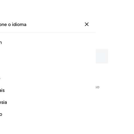
one o idioma
Entrar
Página
77
Juz
4
/
Hizb
8
h
 áudio, significado palavra por palavra e transliteração.
ف
Em nome de Alá, o Clemente, o Misericordioso
is
esia
no
 وخلق منها زوجها وبث منهما رجالا كثيرا ونساء واتقوا الله الذي تساءلو
فْسٍۢ وَٰحِدَةٍۢ وَخَلَقَ مِنْهَا زَوْجَهَا وَبَثَّ مِنْهُمَا رِجَالًۭا كَثِيرًۭا وَنِسَآءًۭ ۚ و