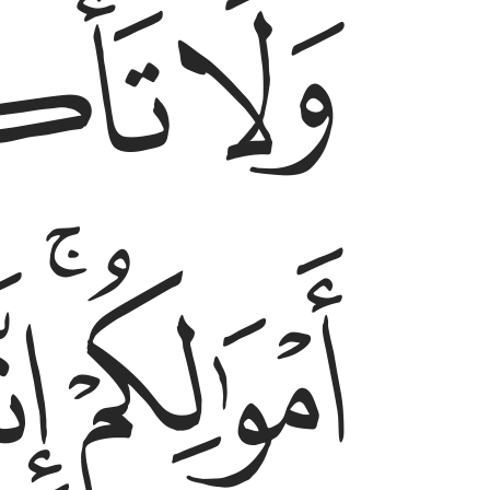
ﱩ
ﱪ
ﱭﱮ
ﱯ