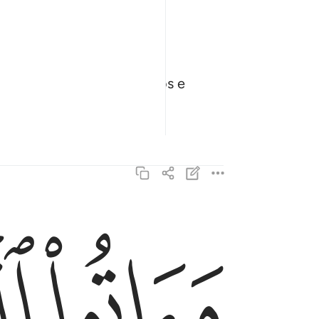
ompanheira e, de ambos,
 os vossos direitos mútuos e
ﱠ
ﱡ
واتوا اليتامى اموالهم ولا تتبدلوا الخبيث بالطيب ولا 
وَءَاتُوا۟ ٱلْيَتَـٰمَىٰٓ أَمْوَٰلَهُمْ ۖ وَلَا تَتَبَدَّلُوا۟ ٱلْخَبِيثَ 