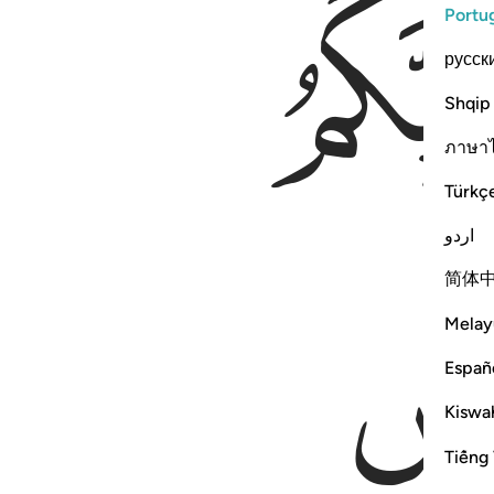
Portu
русск
Shqip
ภาษา
Türkç
اردو
简体
Melay
Españ
Kiswah
Tiếng 