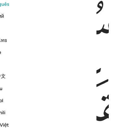
ﱃ
ﱄ
guês
ий
ไทย
e
ﱇ
ﱈ
中文
u
ol
ili
Việt