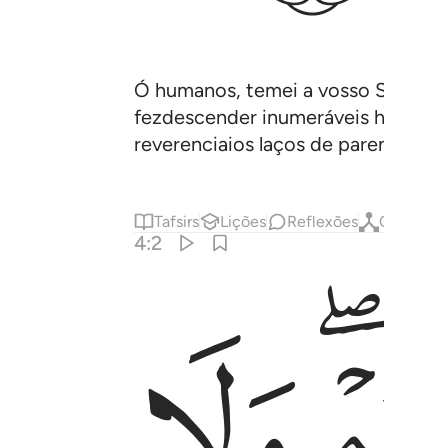
Ó humanos, temei a vosso Senhor, 
fezdescender inumeráveis homens e
reverenciaios laços de parentesco
Tafsirs
Lições
Reflexões
Qiraat
4:2
ﱤ