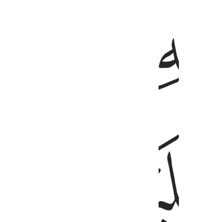
ﱗ
ﱘﱙ
ﱝ
ﱞ