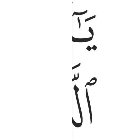
ﱁ
ﱂ
ﱅ
ﱆ