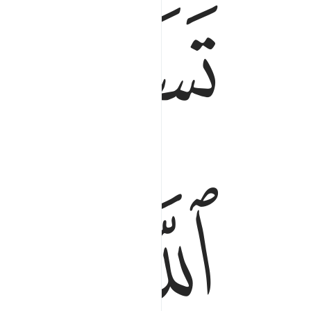
ﱖ
ﱛ
ﱜ