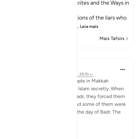
The Attitudes of the Hypocrites and the Ways in
which Allah tests People
Allah mentions the descriptions of the liars who
falsely claim faith with thei
…
Leia mais
Mais Tafsirs
Lições
Prophetic Commentary
há 8 anos
·
Referência
ayah 4:97, 16:110, 29:10
Ibn ‘Abbâs narrates: Some people in Makkah
accepted Islam and practiced Islam secretly. When
the polytheists came out to Badr, they forced them
to set out against their will, and some of them were
killed with the polytheists on the day of Badr. The
Muslims sai...
Ver mais
1
1
884