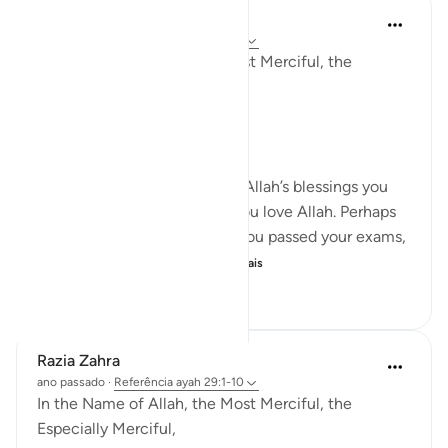
Razia Zahra
ano passado
·
Referência
ayah 29:1-10
In the Name of Allah, the Most Merciful, the
Especially Merciful,
Again, I’m here.
When you were in receipt of Allah’s blessings you
exclaimed through joy that you love Allah. Perhaps
that might have been when you passed your exams,
on the birth of your chi...
Ver mais
20
4
220
Razia Zahra
ano passado
·
Referência
ayah 29:1-10
In the Name of Allah, the Most Merciful, the
Especially Merciful,