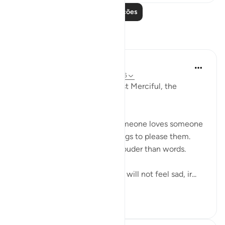
Leia mais lições
Reflexões
Razia Zahra
há 2 anos
·
Referência
ayah 29:10, 2:216
In the Name of Allah, the Most Merciful, the
Esoecially Merciful,
One of the ways we know someone loves someone
is when they follow or do things to please them.
Actions indeed speak much louder than words.
So if we love Allah deeply we will not feel sad, ir...
Ver mais
5
0
145