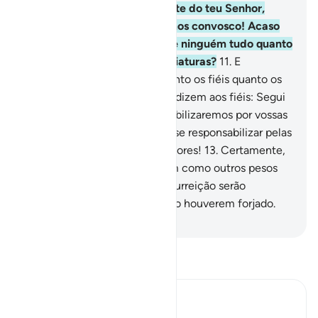
chega algum socorro, da parte do teu Senhor,
dizem: Em verdade, estávamos convosco! Acaso
Deus não sabe melhor do que ninguém tudo quanto
encerram os corações das criaturas?
11
.
E
certamente Deus conhece tanto os fiéis quanto os
hipócritas.
12
.
E os incrédulos dizem aos fiéis: Segui
a nossa senda, e nos responsabilizaremos por vossas
faltas! Qual! Não podemnem se responsabilizar pelas
suas faltas, porque são impostores!
13
.
Certamente,
arcarão com o seu peso, assim como outros pesos
além do seu; e no Dia da Ressurreição serão
interrogadossobre tudo quanto houverem forjado.
-
Portuguese Translation( Samir )
Leia Tafsir
Ibn Kathir (Abridged)