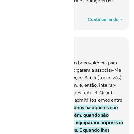
ninguém tudo quanto encerram os corações das
criaturas?
Palavra por palavra
Continue lendo
Leia no contexto
Capítulo 29, Página 397, Juz 20
8
.
E recomendamos ao homem benevolência para
com seus pais; porém, se te forçarem a associar-Me
ao que ignoras, nãolhes obedeças. Sabei (todos vós)
que o vosso retorno será a Mim, e, então, inteirar-
vos-ei de tudo quanto houverdes feito.
9
.
Quanto
aos fiéis que praticam o bem, admiti-los-emos entre
os virtuosos.
10
.
Entre os humanos há aqueles que
dizem: Cremos em Deus! Porém, quando são
afligidos pela causa de Deus, equiparam aopressão
do homem ao castigo de Deus. E quando lhes