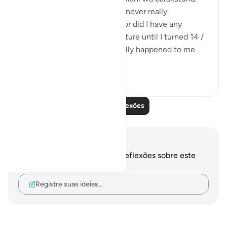
I’m 16, and Alhamdulillah. I’ve never really
experienced any great loss, nor did I have any
planning with regard to my future until I turned 14 /
15 yrs. I mean, it has never really happened to me
that I’ve plan...
Ver mais
10
5
Leia mais reflexões
Anotações e reflexões
Você não tem anotações ou reflexões sobre este
versículo.
Registre suas ideias…