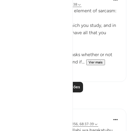
há 31 semanas
·
Referência
ayah 68:37-38
The surah moves on to add an element of sarcasm:
"Or have you a divine book which you study, and in
which you find that you shall have all that you
choose?" (Verses 37-38)
It is a sarcastic question that asks whether or not
the unbelievers have a book and if...
Ver mais
0
0
Leia mais lições
Reflexões
Maimona Aziz
há 11 semanas
·
Referência
ayah 2:155-156, 68:37-39
Assalamualaikum wa rahmatullahi wa barakatuhu.