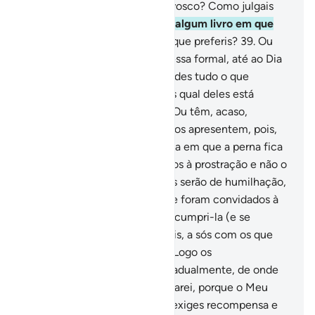
pecadores?
36
.
O que há convosco? Como julgais
assim?
37
.
Ou, acaso, tendes algum livro em que
aprendeis,
38
.
A conseguir o que preferis?
39
.
Ou
possuís, acaso, a Nossa promessa formal, até ao Dia
da Ressurreição, de conseguirdes tudo o que
desejardes?
40
.
Pergunta-lhes qual deles está
disposto a assegurar isto?
41
.
Ou têm, acaso,
parceiros (junto a Mim)? Que os apresentem, pois,
se estiverem certos!
42
.
No dia em que a perna fica
nua, em que forem convocados à prostração e não o
conseguirem.
43
.
Seus olhares serão de humilhação,
cobertos de ignomínia, porque foram convidados à
prostração, enquanto podiam cumpri-la (e se
recusaram).
44
.
Deixe-Me, pois, a sós com os que
desmentem esta Mensagem. Logo os
aproximaremos do castigo, gradualmente, de onde
menos esperam.
45
.
E os tolerarei, porque o Meu
plano é firme.
46
.
Acaso lhes exiges recompensa e