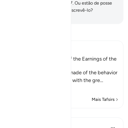
por isso lhes pesa o débito?
47
.
Ou estão de posse
do incognoscível, e podem descrevê-lo?
-
Portuguese Translation( Samir )
Leia Tafsir
Ibn Kathir (Abridged)
A Parable of the Removal of the Earnings of the
Disbelievers
This is a parable that Allah made of the behavior
of the Quraysh disbelievers with the gre
…
Leia mais
Mais Tafsirs
Lições
In the Shade of the Quran