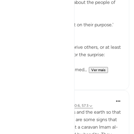
The surah adds more ridicule about the people of
the garden:
'Early they went, strongly bent on their purpose.'
(Verse 25)
They certainly felt able to deprive others, or at least
to deprive themselves. Now for the surprise:
'When they saw it, they exclaimed...
Ver mais
1
0
J Yousef
há 4 anos
·
Referência
ayah 68:24-32, 10:6, 57:3
There are signs in the heavens and the earth so that
we may remember. And there are some signs that
are specific to us. It is said that a caravan Imam al-