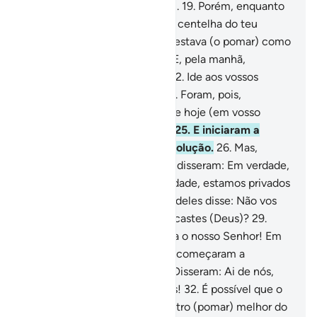
invocação (do nome de Deus).
19
.
Porém, enquanto
dormiam, sobreveio-lhes uma centelha do teu
Senhor.
20
.
E, ao amanhecer, estava (o pomar) como
se houvesse sido ceifado.
21
.
E, pela manhã,
confabularam mutuamente:
22
.
Ide aos vossos
campos, se quereis colher!
23
.
Foram, pois,
sussurrando:
24
.
Que não entre hoje (em vosso
pomar) nenhum necessitado.
25
.
E iniciaram a
manhã com uma (injusta) resolução.
26
.
Mas,
quando o viram daquele jeito, disseram: Em verdade,
estamos perdidos!
27
.
Em verdade, estamos privados
de tudo!
28
.
E o mais sensato deles disse: Não vos
havia dito? Por que não glorificastes (Deus)?
29
.
Responderam: Glorificado seja o nosso Senhor! Em
verdade, fomos iníquos!
30
.
E começaram a
reprovar-se mutuamente.
31
.
Disseram: Ai de nós,
que temos sido transgressores!
32
.
É possível que o
nosso Senhor nos conceda outro (pomar) melhor do