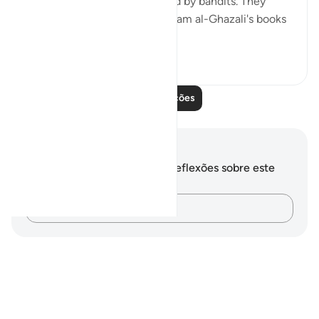
Ghazali was on was ambushed by bandits. They
stole everything, including Imam al-Ghazali's books
and notes...
Ver mais
38
0
Leia mais lições
Anotações e reflexões
Você não tem anotações ou reflexões sobre este
versículo.
Registre suas ideias…