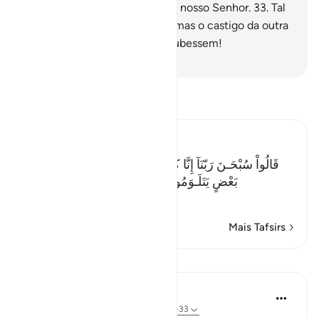
que esta, pois voltamo-nos ao nosso Senhor.
33
.
Tal
foi o castigo (desde mundo): mas o castigo da outra
vida será ainda maior. Se o soubessem!
-
Portuguese Translation( Samir )
Leia Tafsir
Ibn Kathir (Abridged)
قَالُواْ سُبْحَـنَ رَبّنَآ إِنَّا كُنَّا ظَـلِمِينَ- فَأَقْبَلَ بَعْضُهُمْ عَلَى
بَعْضٍ يَتَلَـوَمُونَ- قَالُواْ يوَيْلَنَآ إِنَّا كُنَّا طَـغِينَ- عَ
…
Leia mais
Mais Tafsirs
Lições
In the Shade of the Quran
há 31 semanas
·
Referência
ayah 68:24-33